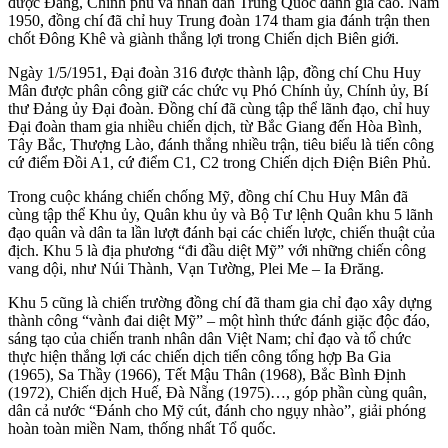
được Đảng, Chính phủ và nhân dân Trung Quốc đánh giá cao. Năm
1950, đồng chí đã chỉ huy Trung đoàn 174 tham gia đánh trận then
chốt Đông Khê và giành thắng lợi trong Chiến dịch Biên giới.
Ngày 1/5/1951, Đại đoàn 316 được thành lập, đồng chí Chu Huy
Mân được phân công giữ các chức vụ Phó Chính ủy, Chính ủy, Bí
thư Đảng ủy Đại đoàn. Đồng chí đã cùng tập thể lãnh đạo, chỉ huy
Đại đoàn tham gia nhiều chiến dịch, từ Bắc Giang đến Hòa Bình,
Tây Bắc, Thượng Lào, đánh thắng nhiều trận, tiêu biểu là tiến công
cứ điểm Đồi A1, cứ điểm C1, C2 trong Chiến dịch Điện Biên Phủ.
Trong cuộc kháng chiến chống Mỹ, đồng chí Chu Huy Mân đã
cùng tập thể Khu ủy, Quân khu ủy và Bộ Tư lệnh Quân khu 5 lãnh
đạo quân và dân ta lần lượt đánh bại các chiến lược, chiến thuật của
địch. Khu 5 là địa phương “đi đầu diệt Mỹ” với những chiến công
vang dội, như Núi Thành, Vạn Tường, Plei Me – Ia Đrăng.
Khu 5 cũng là chiến trường đồng chí đã tham gia chỉ đạo xây dựng
thành công “vành đai diệt Mỹ” – một hình thức đánh giặc độc đáo,
sáng tạo của chiến tranh nhân dân Việt Nam; chỉ đạo và tổ chức
thực hiện thắng lợi các chiến dịch tiến công tổng hợp Ba Gia
(1965), Sa Thầy (1966), Tết Mậu Thân (1968), Bắc Bình Định
(1972), Chiến dịch Huế, Đà Nẵng (1975)…, góp phần cùng quân,
dân cả nước “Đánh cho Mỹ cút, đánh cho ngụy nhào”, giải phóng
hoàn toàn miền Nam, thống nhất Tổ quốc.