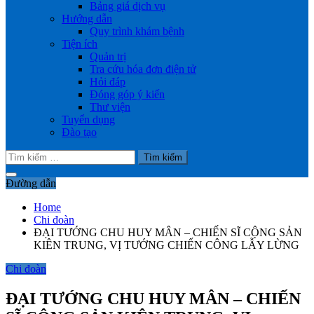
Bảng giá dịch vụ
Hướng dẫn
Quy trình khám bệnh
Tiện ích
Quản trị
Tra cứu hóa đơn điện tử
Hỏi đáp
Đóng góp ý kiến
Thư viện
Tuyển dụng
Đào tạo
Tìm
kiếm
cho:
Đường dẫn
Home
Chi đoàn
ĐẠI TƯỚNG CHU HUY MÂN – CHIẾN SĨ CỘNG SẢN
KIÊN TRUNG, VỊ TƯỚNG CHIẾN CÔNG LẪY LỪNG
Chi đoàn
ĐẠI TƯỚNG CHU HUY MÂN – CHIẾN