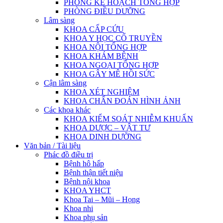
PHÒNG KẾ HOẠCH TỔNG HỢP
PHÒNG ĐIỀU DƯỠNG
Lâm sàng
KHOA CẤP CỨU
KHOA Y HỌC CỔ TRUYỀN
KHOA NỘI TỔNG HỢP
KHOA KHÁM BỆNH
KHOA NGOẠI TỔNG HỢP
KHOA GÂY MÊ HỒI SỨC
Cận lâm sàng
KHOA XÉT NGHIỆM
KHOA CHẨN ĐOÁN HÌNH ẢNH
Các khoa khác
KHOA KIỂM SOÁT NHIỄM KHUẨN
KHOA DƯỢC – VẬT TƯ
KHOA DINH DƯỠNG
Văn bản / Tài liệu
Phác đồ điều trị
Bệnh hô hấp
Bệnh thận tiết niệu
Bệnh nội khoa
KHOA YHCT
Khoa Tai – Mũi – Họng
Khoa nhi
Khoa phụ sản