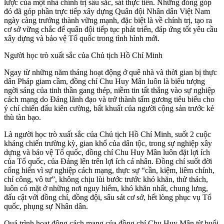
lược của một nhà chính trị sâu sắc, sát thực tiễn. Những đóng góp
đó đã góp phần trực tiếp xây dựng Quân đội Nhân dân Việt Nam
ngày càng trưởng thành vững mạnh, đặc biệt là về chính trị, tạo ra
cơ sở vững chắc để quân đội tiếp tục phát triển, đáp ứng tốt yêu cầu
xây dựng và bảo vệ Tổ quốc trong tình hình mới.
Người học trò xuất sắc của Chủ tịch Hồ Chí Minh
Ngay từ những năm tháng hoạt động ở quê nhà và thời gian bị thực
dân Pháp giam cầm, đồng chí Chu Huy Mân luôn là biểu tượng
ngời sáng của tinh thần gang thép, niềm tin tất thắng vào sự nghiệp
cách mạng do Đảng lãnh đạo và trở thành tấm gương tiêu biểu cho
ý chí chiến đấu kiên cường, bất khuất của người cộng sản trước kẻ
thù tàn bạo.
Là người học trò xuất sắc của Chủ tịch Hồ Chí Minh, suốt 2 cuộc
kháng chiến trường kỳ, gian khổ của dân tộc, trong sự nghiệp xây
dựng và bảo vệ Tổ quốc, đồng chí Chu Huy Mân luôn đặt lợi ích
của Tổ quốc, của Đảng lên trên lợi ích cá nhân. Đồng chí suốt đời
cống hiến vì sự nghiệp cách mạng, thực sự “cần, kiệm, liêm chính,
chí công, vô tư”, không chịu lùi bước trước khó khăn, thử thách,
luôn có mặt ở những nơi nguy hiểm, khó khăn nhất, chung lưng,
đấu cật với đồng chí, đồng đội, sâu sát cơ sở, hết lòng phục vụ Tổ
quốc, phụng sự Nhân dân.
Quá trình hoạt động cách mạng của đồng chí Chu Huy Mân từ buổi