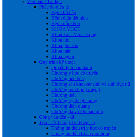
Văn bản / Tài liệu
Phác đồ điều trị
Bệnh hô hấp
Bệnh thận tiết niệu
Bệnh nội khoa
KHOA YHCT
Khoa Tai - Mũi - Họng
Khoa nhi
Khoa phụ sản
Khoa mắt
Khoa ngoại
Quy trình kỹ thuật
Quyết định ban hành
Chương y học cổ truyền
Chương tiêu hóa
Chương sản khoa-sơ sinh và sinh dục nữ
Chương mũi họng miệng
Chương mắt
Chương kỹ thuật chung
Chương điện quang
Chương da và lớp bao phủ
Công văn đến - đi
Tóm Tắt Thông Tin Điều Trị
Thông tin điều trị y học cổ truyền
Thông tin điều trị tai mũi họng