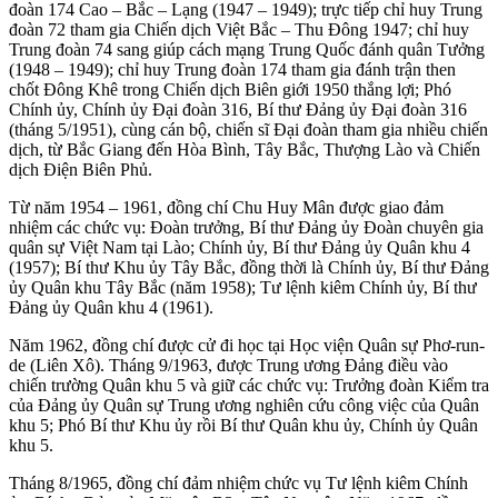
đoàn 174 Cao – Bắc – Lạng (1947 – 1949); trực tiếp chỉ huy Trung
đoàn 72 tham gia Chiến dịch Việt Bắc – Thu Đông 1947; chỉ huy
Trung đoàn 74 sang giúp cách mạng Trung Quốc đánh quân Tưởng
(1948 – 1949); chỉ huy Trung đoàn 174 tham gia đánh trận then
chốt Đông Khê trong Chiến dịch Biên giới 1950 thắng lợi; Phó
Chính ủy, Chính ủy Ðại đoàn 316, Bí thư Đảng ủy Ðại đoàn 316
(tháng 5/1951), cùng cán bộ, chiến sĩ Đại đoàn tham gia nhiều chiến
dịch, từ Bắc Giang đến Hòa Bình, Tây Bắc, Thượng Lào và Chiến
dịch Điện Biên Phủ.
Từ năm 1954 – 1961, đồng chí Chu Huy Mân được giao đảm
nhiệm các chức vụ: Ðoàn trưởng, Bí thư Ðảng ủy Ðoàn chuyên gia
quân sự Việt Nam tại Lào; Chính ủy, Bí thư Ðảng ủy Quân khu 4
(1957); Bí thư Khu ủy Tây Bắc, đồng thời là Chính ủy, Bí thư Ðảng
ủy Quân khu Tây Bắc (năm 1958); Tư lệnh kiêm Chính ủy, Bí thư
Ðảng ủy Quân khu 4 (1961).
Năm 1962, đồng chí được cử đi học tại Học viện Quân sự Phơ-run-
de (Liên Xô). Tháng 9/1963, được Trung ương Ðảng điều vào
chiến trường Quân khu 5 và giữ các chức vụ: Trưởng đoàn Kiểm tra
của Ðảng ủy Quân sự Trung ương nghiên cứu công việc của Quân
khu 5; Phó Bí thư Khu ủy rồi Bí thư Quân khu ủy, Chính ủy Quân
khu 5.
Tháng 8/1965, đồng chí đảm nhiệm chức vụ Tư lệnh kiêm Chính