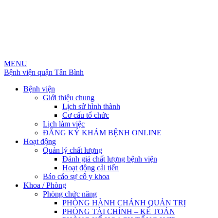
MENU
Bệnh viện quận Tân Bình
Bệnh viện
Giới thiệu chung
Lịch sử hình thành
Cơ cấu tổ chức
Lịch làm việc
ĐĂNG KÝ KHÁM BỆNH ONLINE
Hoạt động
Quản lý chất lượng
Đánh giá chất lượng bệnh viện
Hoạt động cải tiến
Báo cáo sự cố y khoa
Khoa / Phòng
Phòng chức năng
PHÒNG HÀNH CHÁNH QUẢN TRỊ
PHÒNG TÀI CHÍNH – KẾ TOÁN