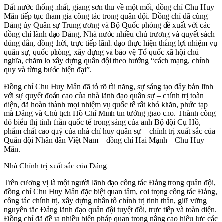
Đất nước thống nhất, giang sơn thu về một mối, đồng chí Chu Huy
Mân tiếp tục tham gia công tác trong quân đội. Đồng chí đã cùng
Đảng ủy Quân sự Trung ương và Bộ Quốc phòng đề xuất với các
đồng chí lãnh đạo Đảng, Nhà nước nhiều chủ trương và quyết sách
đúng đắn, đồng thời, trực tiếp lãnh đạo thực hiện thắng lợi nhiệm vụ
quân sự, quốc phòng, xây dựng và bảo vệ Tổ quốc xã hội chủ
nghĩa, chăm lo xây dựng quân đội theo hướng “cách mạng, chính
quy và từng bước hiện đại”.
Đồng chí Chu Huy Mân đã tỏ rõ tài năng, sự sáng tạo đầy bản lĩnh
với sự quyết đoán cao của nhà lãnh đạo quân sự – chính trị toàn
diện, đã hoàn thành mọi nhiệm vụ quốc tế rất khó khăn, phức tạp
mà Đảng và Chủ tịch Hồ Chí Minh tin tưởng giao cho. Thành công
đó biểu thị tinh thần quốc tế trong sáng của anh Bộ đội Cụ Hồ,
phẩm chất cao quý của nhà chỉ huy quân sự – chính trị xuất sắc của
Quân đội Nhân dân Việt Nam – đồng chí Hai Mạnh – Chu Huy
Mân.
Nhà Chính trị xuất sắc của Đảng
Trên cương vị là một người lãnh đạo công tác Đảng trong quân đội,
đồng chí Chu Huy Mân đặc biệt quan tâm, coi trọng công tác Đảng,
công tác chính trị, xây dựng nhân tố chính trị tinh thần, giữ vững
nguyên tắc Đảng lãnh đạo quân đội tuyệt đối, trực tiếp và toàn diện.
Đồng chí đã đề ra nhiều biện pháp quan trọng nâng cao hiệu lực các