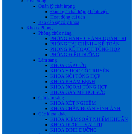
Hoạt động
Quản lý chất lượng
Đánh giá chất lượng bệnh viện
Hoạt động cải tiến
Báo cáo sự cố y khoa
Khoa / Phòng
Phòng chức năng
PHÒNG HÀNH CHÁNH QUẢN TRỊ
PHÒNG TÀI CHÍNH – KẾ TOÁN
PHÒNG KẾ HOẠCH TỔNG HỢP
PHÒNG ĐIỀU DƯỠNG
Lâm sàng
KHOA CẤP CỨU
KHOA Y HỌC CỔ TRUYỀN
KHOA NỘI TỔNG HỢP
KHOA KHÁM BỆNH
KHOA NGOẠI TỔNG HỢP
KHOA GÂY MÊ HỒI SỨC
Cận lâm sàng
KHOA XÉT NGHIỆM
KHOA CHẨN ĐOÁN HÌNH ẢNH
Các khoa khác
KHOA KIỂM SOÁT NHIỄM KHUẨN
KHOA DƯỢC – VẬT TƯ
KHOA DINH DƯỠNG