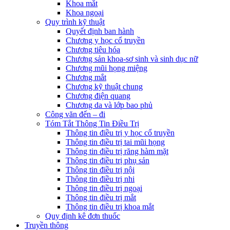
Khoa mắt
Khoa ngoại
Quy trình kỹ thuật
Quyết định ban hành
Chương y học cổ truyền
Chương tiêu hóa
Chương sản khoa-sơ sinh và sinh dục nữ
Chương mũi họng miệng
Chương mắt
Chương kỹ thuật chung
Chương điện quang
Chương da và lớp bao phủ
Công văn đến – đi
Tóm Tắt Thông Tin Điều Trị
Thông tin điều trị y học cổ truyền
Thông tin điều trị tai mũi họng
Thông tin điều trị răng hàm mặt
Thông tin điều trị phụ sản
Thông tin điều trị nội
Thông tin điều trị nhi
Thông tin điều trị ngoại
Thông tin điều trị mắt
Thông tin điều trị khoa mắt
Quy định kê đơn thuốc
Truyền thông