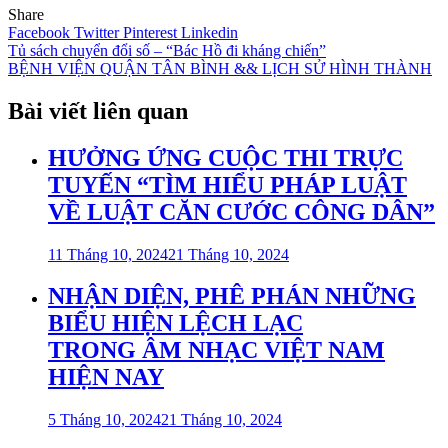
Share
Facebook
Twitter
Pinterest
Linkedin
Điều
Tủ sách chuyển đổi số – “Bác Hồ đi kháng chiến”
BỆNH VIỆN QUẬN TÂN BÌNH && LỊCH SỬ HÌNH THÀNH
hướng
bài
Bài viết liên quan
viết
HƯỞNG ỨNG CUỘC THI TRỰC
TUYẾN “TÌM HIỂU PHÁP LUẬT
VỀ LUẬT CĂN CƯỚC CÔNG DÂN”
11 Tháng 10, 2024
21 Tháng 10, 2024
NHẬN DIỆN, PHÊ PHÁN NHỮNG
BIỂU HIỆN LỆCH LẠC
TRONG ÂM NHẠC VIỆT NAM
HIỆN NAY
5 Tháng 10, 2024
21 Tháng 10, 2024