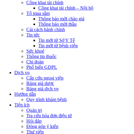
Công khai tài chính
Công khai tài chính – Nội bộ
Tổ mua sắm
Thông báo mời chào giá
Thông báo mời thầu
Cải cách hành chính
Tin tức
Tin mới từ Sở Y Tế
Tin mới từ bệnh viện
Sức khoẻ
Thông tin thuốc
Chi đoàn
Phổ biến GDPL
Dịch vụ
Cấp cứu ngoại viện
Bảng giá dược
Bảng giá dịch vụ
Hướng dẫn
Quy trình khám bệnh
Tiện ích
Quản trị
Tra cứu hóa đơn điện tử
Hỏi đáp
Đóng góp ý kiến
Thư viện