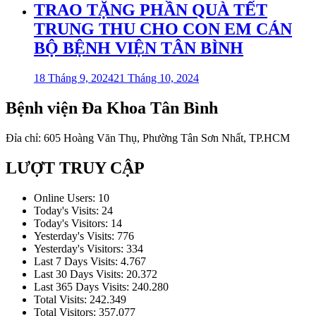
TRAO TẶNG PHẦN QUÀ TẾT
TRUNG THU CHO CON EM CÁN
BỘ BỆNH VIỆN TÂN BÌNH
18 Tháng 9, 2024
21 Tháng 10, 2024
Bệnh viện Đa Khoa Tân Bình
Đỉa chỉ: 605 Hoàng Văn Thụ, Phường Tân Sơn Nhất, TP.HCM
LƯỢT TRUY CẬP
Online Users:
10
Today's Visits:
24
Today's Visitors:
14
Yesterday's Visits:
776
Yesterday's Visitors:
334
Last 7 Days Visits:
4.767
Last 30 Days Visits:
20.372
Last 365 Days Visits:
240.280
Total Visits:
242.349
Total Visitors:
357.077