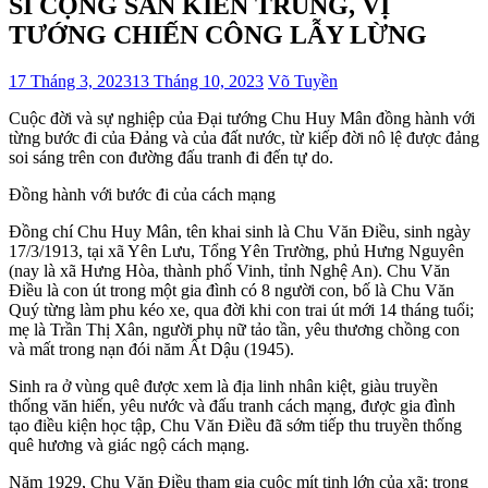
SĨ CỘNG SẢN KIÊN TRUNG, VỊ
TƯỚNG CHIẾN CÔNG LẪY LỪNG
17 Tháng 3, 2023
13 Tháng 10, 2023
Võ Tuyền
Cuộc đời và sự nghiệp của Đại tướng Chu Huy Mân đồng hành với
từng bước đi của Đảng và của đất nước, từ kiếp đời nô lệ được đảng
soi sáng trên con đường đấu tranh đi đến tự do.
Đồng hành với bước đi của cách mạng
Đồng chí Chu Huy Mân, tên khai sinh là Chu Văn Điều, sinh ngày
17/3/1913, tại xã Yên Lưu, Tổng Yên Trường, phủ Hưng Nguyên
(nay là xã Hưng Hòa, thành phố Vinh, tỉnh Nghệ An). Chu Văn
Điều
là con út trong một gia đình có 8 người con, bố là Chu Văn
Quý từng làm phu kéo xe, qua đời khi con trai út mới 14 tháng tuổi;
mẹ là Trần Thị Xân, người phụ nữ tảo tần, yêu thương chồng con
và mất trong nạn đói năm Ất Dậu (1945).
Sinh ra ở vùng quê được xem là địa linh nhân kiệt, giàu truyền
thống văn hiến, yêu nước và đấu tranh cách mạng, được gia đình
tạo điều kiện học tập, Chu Văn Điều đã sớm tiếp thu truyền thống
quê hương và giác ngộ cách mạng.
Năm 1929, Chu Văn Điều tham gia cuộc mít tinh lớn của xã; trong