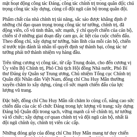
mặt hoạt động công tác Đảng, công tác chính trị trong quân đội; chú
trọng công tác xây dựng, củng cố đội ngũ cán bộ trong quân đội.
Phẩm chất của nhà chính trị tài năng, sắc sảo được khẳng định ở
những chỉ đạo quan trọng trong công tác tư tưởng, chính trị, đã
động viên, cổ vũ tinh thần, sức mạnh, ý chí quyết chiến của cán bộ,
chiến sĩ ở những giai đoạn đầy cam go, ác liệt của cuộc chiến đấu.
Theo đồng chí, xây dựng tư tưởng, bản lĩnh của mỗi cán bộ, chiến
sĩ trước trận đánh là nhân tố quyết định sự thành bại, công tác tư
tưởng phải trở thành nhiệm vụ hàng đầu.
Trên từng cương vị công tác, từ cấp Trung đoàn, cho đến cương vị
Ủy viên Bộ Chính trị, Phó Chủ tịch Hội đồng Nhà nước, Phó Bí
thư Đảng ủy Quân sự Trung ương, Chủ nhiệm Tổng cục Chính trị
Quân đội Nhân dân Việt Nam, đồng chí Chu Huy Mân thường
xuyên chăm lo xây dựng, củng cố sức mạnh chiến đấu của lực
lượng vũ trang.
Đặc biệt, đồng chí Chu Huy Mân rất chăm lo củng cố, nâng cao sức
chiến đấu của các tổ chức Đảng trong lực lượng vũ trang; xây dựng
Đảng bộ Quân đội trong sạch, vững mạnh cả về chính trị, tư tưởng
và tổ chức; xây dựng cơ quan chính trị và đội ngũ cán bộ, nhất là
đội ngũ chính ủy, chính trị viên các cấp.
Những đóng góp của đồng chí Chu Huy Mân mang tư duy chiến