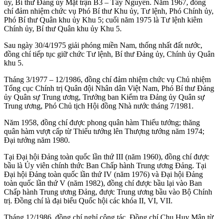
ủy, Bí thư Ðảng ủy Mặt trận B3 – Tây Nguyên. Năm 1967, đồng
chí đảm nhiệm chức vụ Phó Bí thư Khu ủy, Tư lệnh, Phó Chính ủy,
Phó Bí thư Quân khu ủy Khu 5; cuối năm 1975 là Tư lệnh kiêm
Chính ủy, Bí thư Quân khu ủy Khu 5.
Sau ngày 30/4/1975 giải phóng miền Nam, thống nhất đất nước,
đồng chí tiếp tục giữ chức Tư lệnh, Bí thư Đảng ủy, Chính ủy Quân
khu 5.
Tháng 3/1977 – 12/1986, đồng chí đảm nhiệm chức vụ Chủ nhiệm
Tổng cục Chính trị Quân đội Nhân dân Việt Nam, Phó Bí thư Ðảng
ủy Quân sự Trung ương, Trưởng ban Kiểm tra Ðảng ủy Quân sự
Trung ương, Phó Chủ tịch Hội đồng Nhà nước tháng 7/1981.
Năm 1958, đồng chí được phong quân hàm Thiếu tướng; thăng
quân hàm vượt cấp từ Thiếu tướng lên Thượng tướng năm 1974;
Ðại tướng năm 1980.
Tại Ðại hội Ðảng toàn quốc lần thứ III (năm 1960), đồng chí được
bầu là Ủy viên chính thức Ban Chấp hành Trung ương Ðảng. Tại
Ðại hội Ðảng toàn quốc lần thứ IV (năm 1976) và Ðại hội Ðảng
toàn quốc lần thứ V (năm 1982), đồng chí được bầu lại vào Ban
Chấp hành Trung ương Ðảng, được Trung ương bầu vào Bộ Chính
trị. Ðồng chí là đại biểu Quốc hội các khóa II, VI, VII.
Tháng 12/1986, đồng chí nghỉ công tác. Đồng chí Chu Huy Mân từ