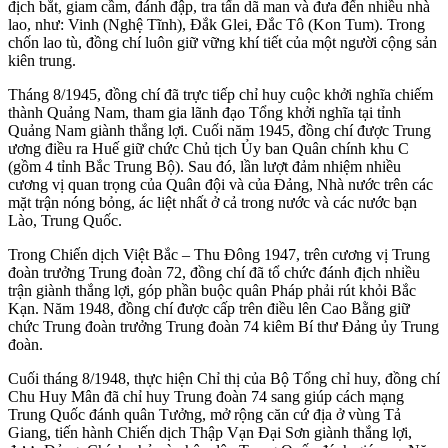
địch bắt, giam cầm, đánh đập, tra tấn dã man và đưa đến nhiều nhà
lao, như: Vinh (Nghệ Tĩnh), Đắk Glei, Đắc Tô (Kon Tum). Trong
chốn lao tù, đồng chí luôn giữ vững khí tiết của một người cộng sản
kiên trung.
Tháng 8/1945, đồng chí đã trực tiếp chỉ huy cuộc khởi nghĩa chiếm
thành Quảng Nam, tham gia lãnh đạo Tổng khởi nghĩa tại tỉnh
Quảng Nam giành thắng lợi. Cuối năm 1945, đồng chí được Trung
ương điều ra Huế giữ chức Chủ tịch Ủy ban Quân chính khu C
(gồm 4 tỉnh Bắc Trung Bộ). Sau đó, lần lượt đảm nhiệm nhiều
cương vị quan trọng của Quân đội và của Đảng, Nhà nước trên các
mặt trận nóng bỏng, ác liệt nhất ở cả trong nước và các nước bạn
Lào, Trung Quốc.
Trong Chiến dịch Việt Bắc – Thu Đông 1947, trên cương vị Trung
đoàn trưởng Trung đoàn 72, đồng chí đã tổ chức đánh địch nhiều
trận giành thắng lợi, góp phần buộc quân Pháp phải rút khỏi Bắc
Kạn. Năm 1948, đồng chí được cấp trên điều lên Cao Bằng giữ
chức Trung đoàn trưởng Trung đoàn 74 kiêm Bí thư Đảng ủy Trung
đoàn.
Cuối tháng 8/1948, thực hiện Chỉ thị của Bộ Tổng chỉ huy, đồng chí
Chu Huy Mân đã chỉ huy Trung đoàn 74 sang giúp cách mạng
Trung Quốc đánh quân Tưởng, mở rộng căn cứ địa ở vùng Tả
Giang, tiến hành Chiến dịch Thập Vạn Đại Sơn giành thắng lợi,