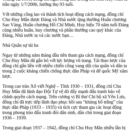
trần ngày 1/7/2006, hưởng thọ 93 tuổi.
Với những công lao và thành tích hoạt động cách mạng, đồng chí
Chu Huy Mân được Ðảng và Nhà nước tặng thưởng Huân chương
Sao Vàng, Huân chương Hồ Chí Minh, Huy hiệu 70 năm tuổi Ðảng
cùng nhiều huân, huy chương và phần thưởng cao quý khác của
Đảng, Nhà nước ta và các nước bạn…
Nhà Quân sự tài ba
Ngay từ những năm tháng đầu tiên tham gia cách mạng, đồng chí
Chu Huy Mân đã gắn bó với lực lượng vũ trang. Tài thao lược của
đồng chí gắn liền với nhiều chiến công vang dội của quân và dân ta
trong 2 cuộc kháng chiến chống thực dân Pháp và đế quốc Mỹ xâm
lược.
Trong cao trào Xô viết Nghệ – Tĩnh 1930 – 1931, đồng chí Chu
Huy Mân đã lãnh đạo Đội Tự vệ đỏ đẩy mạnh đấu tranh bảo vệ
chính quyền cách mạng. Trên cương vị Bí thư Chi bộ xã Yên Lưu,
đồng chí đã trực tiếp lãnh đạo phục hồi sau “khủng bố trắng” của
thực dân Pháp (1933 – 1935) và tích cực tham gia các hoạt động
trong phong trào đấu tranh đòi dân sinh, dân chủ trong giai đoạn
1936 – 1939.
Trong giai đoạn 1937 – 1942, đồng chí Chu Huy Mân nhiều lần bị