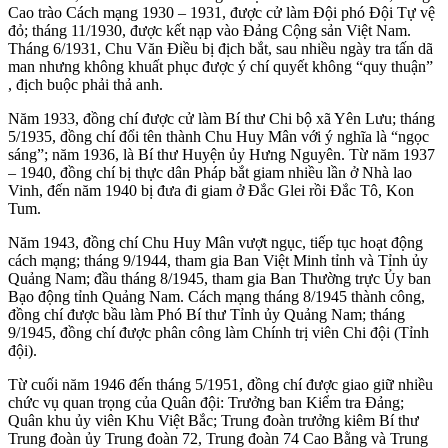
Cao trào Cách mạng 1930 – 1931, được cử làm Đội phó Đội Tự vệ
đỏ; tháng 11/1930, được kết nạp vào Đảng Cộng sản Việt Nam.
Tháng 6/1931, Chu Văn Điều bị địch bắt, sau nhiều ngày tra tấn dã
man nhưng không khuất phục được ý chí quyết không “quy thuận”
, địch buộc phải thả anh.
Năm 1933, đồng chí được cử làm Bí thư Chi bộ xã Yên Lưu; tháng
5/1935, đồng chí đổi tên thành Chu Huy Mân với ý nghĩa là “ngọc
sáng”; năm 1936, là Bí thư Huyện ủy Hưng Nguyên. Từ năm 1937
– 1940, đồng chí bị thực dân Pháp bắt giam nhiều lần ở Nhà lao
Vinh, đến năm 1940 bị đưa đi giam ở Ðắc Glei rồi Ðắc Tô, Kon
Tum.
Năm 1943, đồng chí Chu Huy Mân vượt ngục, tiếp tục hoạt động
cách mạng; tháng 9/1944, tham gia Ban Việt Minh tỉnh và Tỉnh ủy
Quảng Nam; đầu tháng 8/1945, tham gia Ban Thường trực Ủy ban
Bạo động tỉnh Quảng Nam. Cách mạng tháng 8/1945 thành công,
đồng chí được bầu làm Phó Bí thư Tỉnh ủy Quảng Nam; tháng
9/1945, đồng chí được phân công làm Chính trị viên Chi đội (Tỉnh
đội).
Từ cuối năm 1946 đến tháng 5/1951, đồng chí được giao giữ nhiều
chức vụ quan trọng của Quân đội: Trưởng ban Kiểm tra Đảng;
Quân khu ủy viên Khu Việt Bắc; Trung đoàn trưởng kiêm Bí thư
Trung đoàn ủy Trung đoàn 72, Trung đoàn 74 Cao Bằng và Trung