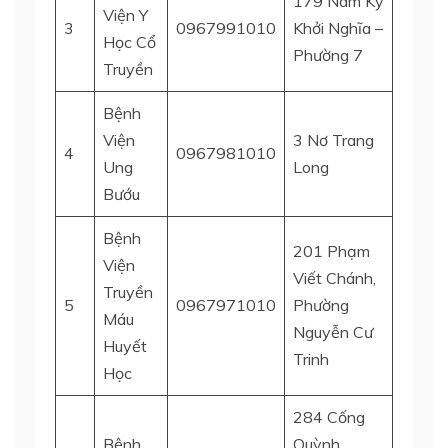
179 Nam Kỳ
Viện Y
3
0967991010
Khởi Nghĩa –
Quận 
Học Cổ
Phường 7
Truyền
Bệnh
Viện
3 Nơ Trang
4
0967981010
Bình 
Ung
Long
Bướu
Bệnh
201 Phạm
Viện
Viết Chánh,
Truyền
5
0967971010
Phường
Quận 
Máu
Nguyễn Cư
Huyết
Trinh
Học
284 Cống
Bệnh
Quỳnh,