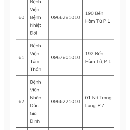
Bệnh
Viện
190 Bến
60
Bệnh
0966281010
Quận 
Hàm Tử P 1
Nhiệt
Đới
Bệnh
Viện
192 Bến
61
0967801010
Quận 
Tâm
Hàm Tử, P 1
Thần
Bệnh
Viện
Nhân
01 Nơ Trang
Q. Bìn
62
0966221010
Dân
Long, P.7
Thạn
Gia
Định