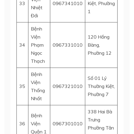
33
0967341010
Kiệt, Phường
Quận 
Nhiệt
1
Đới
Bệnh
Viện
120 Hồng
34
Phạm
0967331010
Bàng,
Quận 
Ngọc
Phường 12
Thạch
Bệnh
Số 01 Lý
Viện
35
0967321010
Thường Kiệt,
Tân B
Thống
Phường 7
Nhất
338 Hai Bà
Bệnh
Trưng
36
Viện
0967301010
Quận 
Phường Tân
Quận 1