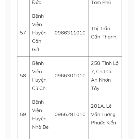
Đức
Tam Phú
Bệnh
Viện
Thị Trấn
Huyện
57
Huyện
0966311010
Cần Thạnh
Giờ
Cần
Giờ
Bệnh
258 Tỉnh Lộ
Viện
7, Chợ Cũ,
58
0966301010
H. Củ 
Huyện
An Nhơn
Củ Chi
Tây
Bệnh
281A, Lê
Viện
59
0966291010
Văn Lương,
Nhà B
Huyện
Phước Kiển
Nhà Bè