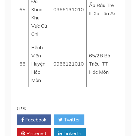
Đa
Ấp Bầu Tre
65
Khoa
0966131010
H. Củ 
II, Xã Tân An
Khu
Vực Củ
Chi
Bệnh
Viện
65/2B Bà
66
Huyện
0966121010
Triệu, TT
H. Hó
Hóc
Hóc Môn
Môn
SHARE
Facebook
Twitter
Pinterest
Linkedin