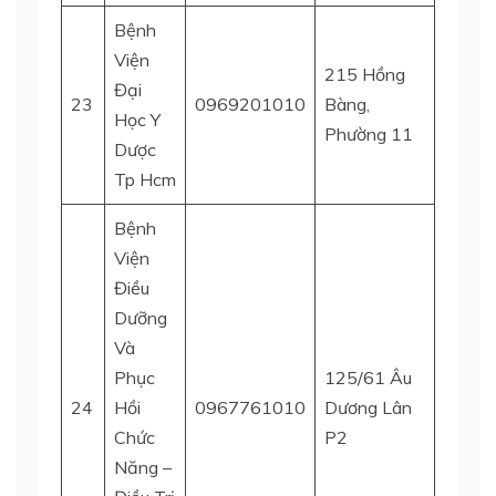
Bệnh
Viện
215 Hồng
Đại
23
0969201010
Bàng,
Quận 
Học Y
Phường 11
Dược
Tp Hcm
Bệnh
Viện
Điều
Dưỡng
Và
Phục
125/61 Âu
24
Hồi
0967761010
Dương Lân
Quận 
Chức
P2
Năng –