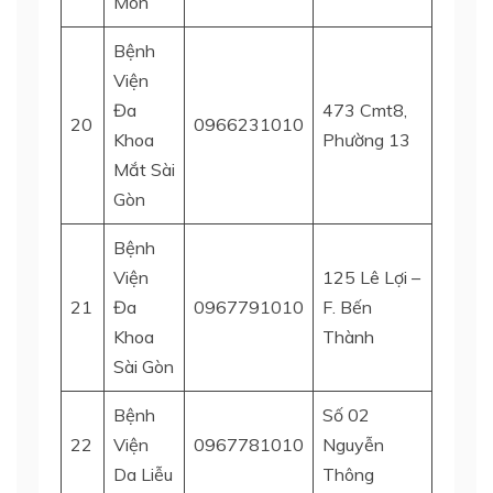
Môn
Bệnh
Viện
Đa
473 Cmt8,
20
0966231010
Quận 
Khoa
Phường 13
Mắt Sài
Gòn
Bệnh
Viện
125 Lê Lợi –
21
Đa
0967791010
F. Bến
Quận 
Khoa
Thành
Sài Gòn
Bệnh
Số 02
22
Viện
0967781010
Nguyễn
Phườn
Da Liễu
Thông