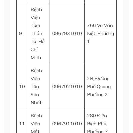
Bệnh
Viện
Tâm
766 Võ Văn
9
Thần
0967931010
Kiệt, Phường
Quận 
Tp. Hồ
1
Chí
Minh
Bệnh
Viện
2B, Đường
Quận 
10
Tân
0967921010
Phổ Quang,
Bình
Sơn
Phường 2
Nhất
Bệnh
280 Điện
11
Viện
0967911010
Biên Phủ,
Quận 
Mắt
Phường 7