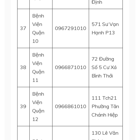
Định
Bệnh
Viện
571 Sư Vạn
37
0967291010
Quận 
Quận
Hạnh P13
10
Bệnh
72 Đường
Viện
Phườn
38
0966871010
Số 5 Cư Xá
Quận
Quận 
Bình Thới
11
Bệnh
111 Tch21
Viện
39
0966861010
Phường Tân
Quận 
Quận
Chánh Hiệp
12
130 Lê Văn