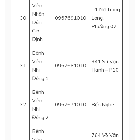
Viện
01 Nơ Trang
Nhân
30
0967691010
Long,
Bình 
Dân
Phường 07
Gia
Định
Bệnh
Viện
341 Sư Vạn
31
0967681010
Quận 
Nhi
Hạnh – P10
Đồng 1
Bệnh
Viện
32
0967671010
Bến Nghé
Quận 
Nhi
Đồng 2
Bệnh
764 Võ Văn
Viện