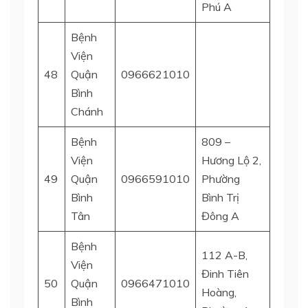
Phú A
Bệnh
Viện
Q Bìn
48
Quận
0966621010
Chánh
Bình
Chánh
Bệnh
809 –
Viện
Hương Lộ 2,
49
Quận
0966591010
Phường
Bình 
Bình
Bình Trị
Tân
Đông A
Bệnh
112 A-B,
Viện
Đinh Tiên
Quận 
50
Quận
0966471010
Hoàng,
Thạn
Bình