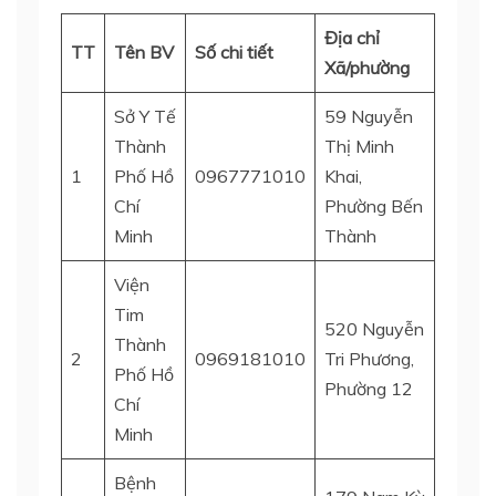
Địa chỉ
TT
Tên BV
Số chi tiết
Quận/
Xã/phường
Sở Y Tế
59 Nguyễn
Thành
Thị Minh
1
Phố Hồ
0967771010
Khai,
Quận 
Chí
Phường Bến
Minh
Thành
Viện
Tim
520 Nguyễn
Thành
2
0969181010
Tri Phương,
Quận 
Phố Hồ
Phường 12
Chí
Minh
Bệnh