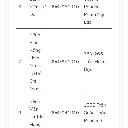
6
Viện Từ
0967961010
Phường
Quận 
Dũ
Phạm Ngũ
Lão
Bệnh
Viện
Răng
263-265
Hàm
7
0967951010
Trần Hưng
Quận 
Mặt
Đạo
Tp.Hồ
Chí
Minh
Bệnh
155B Trần
Viện
8
0967941010
Quốc Thảo,
Quận 
Tai Mũi
Phường 9
Họng