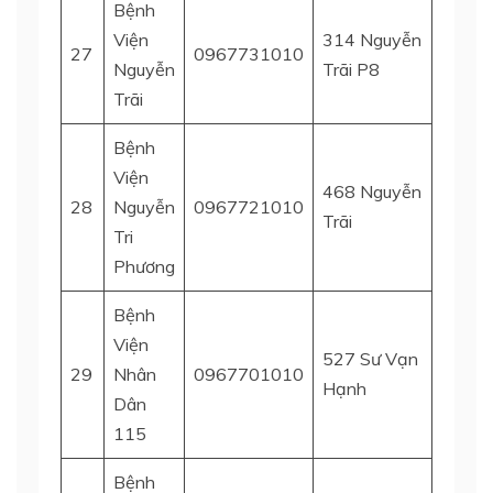
Bệnh
Viện
314 Nguyễn
27
0967731010
Quận 
Nguyễn
Trãi P8
Trãi
Bệnh
Viện
468 Nguyễn
28
Nguyễn
0967721010
Quận 
Trãi
Tri
Phương
Bệnh
Viện
527 Sư Vạn
29
Nhân
0967701010
Quận 
Hạnh
Dân
115
Bệnh