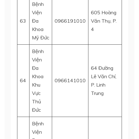
Bệnh
Viện
605 Hoàng
63
Đa
0966191010
Văn Thụ, P.
Q. Tân
Khoa
4
Mỹ Đức
Bệnh
Viện
Đa
64 Đường
Khoa
Lê Văn Chí,
64
0966141010
Q. Th
Khu
P. Linh
Vực
Trung
Thủ
Đức
Bệnh
Viện