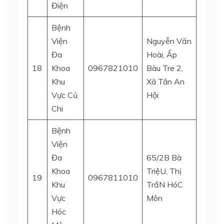
Điện
Bệnh
Viện
Nguyễn Văn
Đa
Hoài, Ấp
18
Khoa
0967821010
Bàu Tre 2,
H. Củ 
Khu
Xã Tân An
Vực Củ
Hội
Chi
Bệnh
Viện
Đa
65/2B Bà
Khoa
TriệU, Thị
19
0967811010
H. Hó
Khu
TrấN HóC
Vực
Môn
Hóc