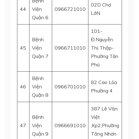
Bệnh
02D Chợ
44
Viện
0966721010
Quận 
LớN
Quận 6
101-
Bệnh
Đ.Nguyễn
45
Viện
0966711010
Thị Thập-
Quận 
Quận 7
Phường Tân
Phú
Bệnh
82 Cao Lõa
46
Viện
0966701010
Quận 
Phường 4
Quận 8
387 Lê Văn
Bệnh
Việt
47
Viện
0966691010
,Kp2,Phường
Quận 
Quận 9
Tăng Nhơn