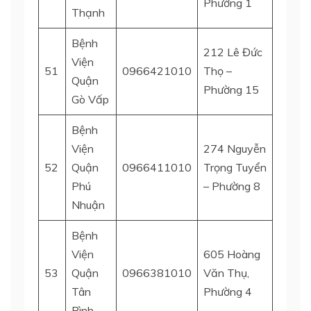
Phường 1
Thạnh
Bệnh
212 Lê Đức
Viện
51
0966421010
Thọ –
Gò Vấ
Quận
Phường 15
Gò Vấp
Bệnh
Viện
274 Nguyễn
Quận 
52
Quận
0966411010
Trọng Tuyển
Nhuậ
Phú
– Phường 8
Nhuận
Bệnh
Viện
605 Hoàng
53
Quận
0966381010
Văn Thụ,
Tân B
Tân
Phường 4
Bình