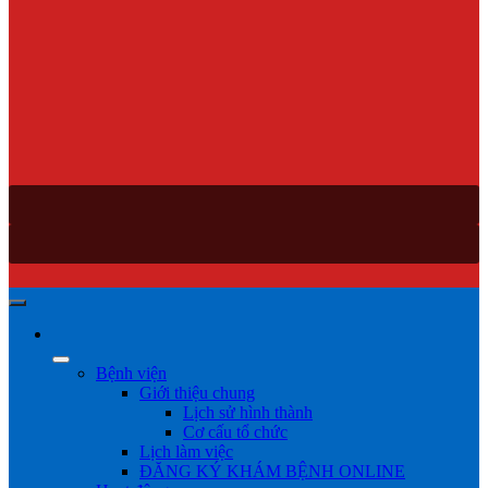
Bệnh viện
Giới thiệu chung
Lịch sử hình thành
Cơ cấu tổ chức
Lịch làm việc
ĐĂNG KÝ KHÁM BỆNH ONLINE