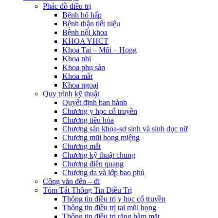
Phác đồ điều trị
Bệnh hô hấp
Bệnh thận tiết niệu
Bệnh nội khoa
KHOA YHCT
Khoa Tai – Mũi – Họng
Khoa nhi
Khoa phụ sản
Khoa mắt
Khoa ngoại
Quy trình kỹ thuật
Quyết định ban hành
Chương y học cổ truyền
Chương tiêu hóa
Chương sản khoa-sơ sinh và sinh dục nữ
Chương mũi họng miệng
Chương mắt
Chương kỹ thuật chung
Chương điện quang
Chương da và lớp bao phủ
Công văn đến – đi
Tóm Tắt Thông Tin Điều Trị
Thông tin điều trị y học cổ truyền
Thông tin điều trị tai mũi họng
Thông tin điều trị răng hàm mặt