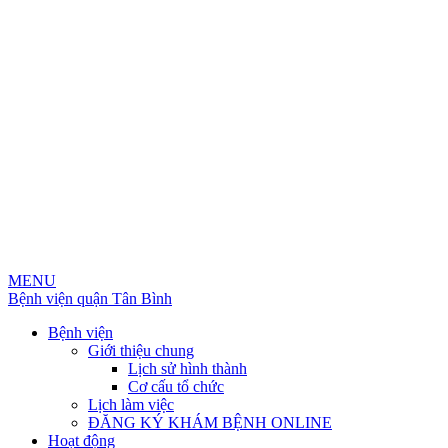
MENU
Bệnh viện quận Tân Bình
Bệnh viện
Giới thiệu chung
Lịch sử hình thành
Cơ cấu tổ chức
Lịch làm việc
ĐĂNG KÝ KHÁM BỆNH ONLINE
Hoạt động