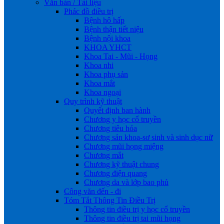
Văn bản / Tài liệu
Phác đồ điều trị
Bệnh hô hấp
Bệnh thận tiết niệu
Bệnh nội khoa
KHOA YHCT
Khoa Tai - Mũi - Họng
Khoa nhi
Khoa phụ sản
Khoa mắt
Khoa ngoại
Quy trình kỹ thuật
Quyết định ban hành
Chương y học cổ truyền
Chương tiêu hóa
Chương sản khoa-sơ sinh và sinh dục nữ
Chương mũi họng miệng
Chương mắt
Chương kỹ thuật chung
Chương điện quang
Chương da và lớp bao phủ
Công văn đến - đi
Tóm Tắt Thông Tin Điều Trị
Thông tin điều trị y học cổ truyền
Thông tin điều trị tai mũi họng