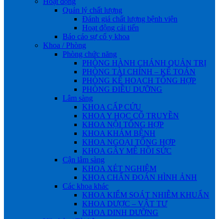
Hoạt động
Quản lý chất lượng
Đánh giá chất lượng bệnh viện
Hoạt động cải tiến
Báo cáo sự cố y khoa
Khoa / Phòng
Phòng chức năng
PHÒNG HÀNH CHÁNH QUẢN TRỊ
PHÒNG TÀI CHÍNH – KẾ TOÁN
PHÒNG KẾ HOẠCH TỔNG HỢP
PHÒNG ĐIỀU DƯỠNG
Lâm sàng
KHOA CẤP CỨU
KHOA Y HỌC CỔ TRUYỀN
KHOA NỘI TỔNG HỢP
KHOA KHÁM BỆNH
KHOA NGOẠI TỔNG HỢP
KHOA GÂY MÊ HỒI SỨC
Cận lâm sàng
KHOA XÉT NGHIỆM
KHOA CHẨN ĐOÁN HÌNH ẢNH
Các khoa khác
KHOA KIỂM SOÁT NHIỄM KHUẨN
KHOA DƯỢC – VẬT TƯ
KHOA DINH DƯỠNG