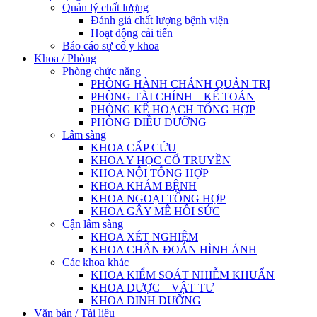
Quản lý chất lượng
Đánh giá chất lượng bệnh viện
Hoạt động cải tiến
Báo cáo sự cố y khoa
Khoa / Phòng
Phòng chức năng
PHÒNG HÀNH CHÁNH QUẢN TRỊ
PHÒNG TÀI CHÍNH – KẾ TOÁN
PHÒNG KẾ HOẠCH TỔNG HỢP
PHÒNG ĐIỀU DƯỠNG
Lâm sàng
KHOA CẤP CỨU
KHOA Y HỌC CỔ TRUYỀN
KHOA NỘI TỔNG HỢP
KHOA KHÁM BỆNH
KHOA NGOẠI TỔNG HỢP
KHOA GÂY MÊ HỒI SỨC
Cận lâm sàng
KHOA XÉT NGHIỆM
KHOA CHẨN ĐOÁN HÌNH ẢNH
Các khoa khác
KHOA KIỂM SOÁT NHIỄM KHUẨN
KHOA DƯỢC – VẬT TƯ
KHOA DINH DƯỠNG
Văn bản / Tài liệu