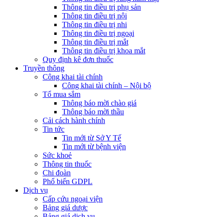
Thông tin điều trị phụ sản
Thông tin điều trị nội
Thông tin điều trị nhi
Thông tin điều trị ngoại
Thông tin điều trị mắt
Thông tin điều trị khoa mắt
Quy định kê đơn thuốc
Truyền thông
Công khai tài chính
Công khai tài chính – Nội bộ
Tổ mua sắm
Thông báo mời chào giá
Thông báo mời thầu
Cải cách hành chính
Tin tức
Tin mới từ Sở Y Tế
Tin mới từ bệnh viện
Sức khoẻ
Thông tin thuốc
Chi đoàn
Phổ biến GDPL
Dịch vụ
Cấp cứu ngoại viện
Bảng giá dược
Bảng giá dịch vụ