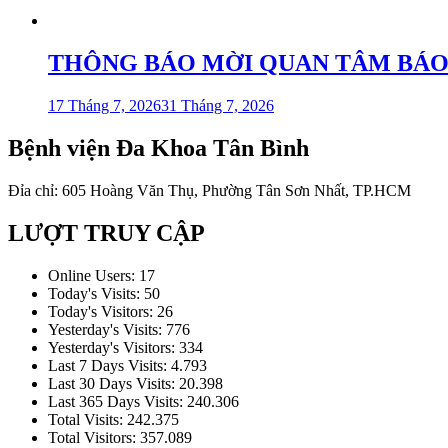
THÔNG BÁO MỜI QUAN TÂM BÁO GIÁ 
17 Tháng 7, 2026
31 Tháng 7, 2026
Bệnh viện Đa Khoa Tân Bình
Đỉa chỉ: 605 Hoàng Văn Thụ, Phường Tân Sơn Nhất, TP.HCM
LƯỢT TRUY CẬP
Online Users:
17
Today's Visits:
50
Today's Visitors:
26
Yesterday's Visits:
776
Yesterday's Visitors:
334
Last 7 Days Visits:
4.793
Last 30 Days Visits:
20.398
Last 365 Days Visits:
240.306
Total Visits:
242.375
Total Visitors:
357.089