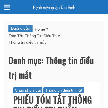
Bệnh viện quận Tân Bình
Skip
to
Đường dẫn
Home
content
Tóm Tắt Thông Tin Điều Trị
Thông tin điều trị mắt
Danh mục:
Thông tin điều
trị mắt
Chưa phân loại
Thông tin điều trị mắt
PHIẾU TÓM TẮT THÔNG