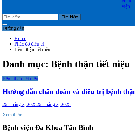
bệnh
viện
Tìm
kiếm
cho:
Đường dẫn
Home
Phác đồ điều trị
Bệnh thận tiết niệu
Danh mục:
Bệnh thận tiết niệu
Bệnh thận tiết niệu
Hướng dẫn chẩn đoán và điều trị bệnh thậ
26 Tháng 3, 2025
26 Tháng 3, 2025
Xem thêm
Bệnh viện Đa Khoa Tân Bình