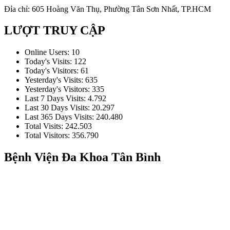
Đỉa chỉ: 605 Hoàng Văn Thụ, Phường Tân Sơn Nhất, TP.HCM
LƯỢT TRUY CẬP
Online Users:
10
Today's Visits:
122
Today's Visitors:
61
Yesterday's Visits:
635
Yesterday's Visitors:
335
Last 7 Days Visits:
4.792
Last 30 Days Visits:
20.297
Last 365 Days Visits:
240.480
Total Visits:
242.503
Total Visitors:
356.790
Bệnh Viện Đa Khoa Tân Bình