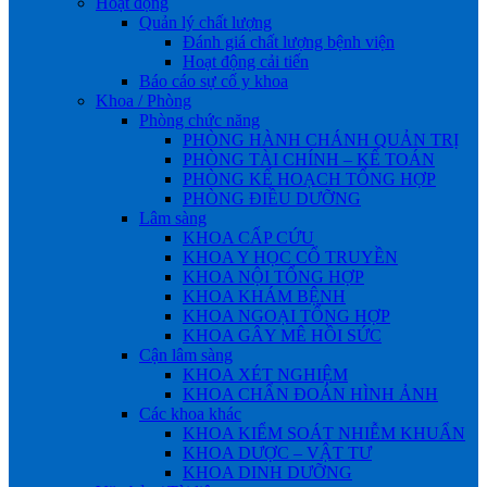
Hoạt động
Quản lý chất lượng
Đánh giá chất lượng bệnh viện
Hoạt động cải tiến
Báo cáo sự cố y khoa
Khoa / Phòng
Phòng chức năng
PHÒNG HÀNH CHÁNH QUẢN TRỊ
PHÒNG TÀI CHÍNH – KẾ TOÁN
PHÒNG KẾ HOẠCH TỔNG HỢP
PHÒNG ĐIỀU DƯỠNG
Lâm sàng
KHOA CẤP CỨU
KHOA Y HỌC CỔ TRUYỀN
KHOA NỘI TỔNG HỢP
KHOA KHÁM BỆNH
KHOA NGOẠI TỔNG HỢP
KHOA GÂY MÊ HỒI SỨC
Cận lâm sàng
KHOA XÉT NGHIỆM
KHOA CHẨN ĐOÁN HÌNH ẢNH
Các khoa khác
KHOA KIỂM SOÁT NHIỄM KHUẨN
KHOA DƯỢC – VẬT TƯ
KHOA DINH DƯỠNG