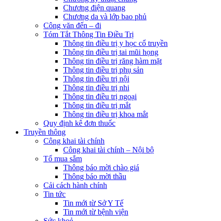
Chương điện quang
Chương da và lớp bao phủ
Công văn đến – đi
Tóm Tắt Thông Tin Điều Trị
Thông tin điều trị y học cổ truyền
Thông tin điều trị tai mũi họng
Thông tin điều trị răng hàm mặt
Thông tin điều trị phụ sản
Thông tin điều trị nội
Thông tin điều trị nhi
Thông tin điều trị ngoại
Thông tin điều trị mắt
Thông tin điều trị khoa mắt
Quy định kê đơn thuốc
Truyền thông
Công khai tài chính
Công khai tài chính – Nội bộ
Tổ mua sắm
Thông báo mời chào giá
Thông báo mời thầu
Cải cách hành chính
Tin tức
Tin mới từ Sở Y Tế
Tin mới từ bệnh viện
Sức khoẻ