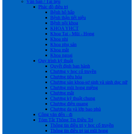
Văn bản / Tài liệu
Phác đồ điều trị
Bệnh hô hấp
Bệnh thận tiết niệu
Bệnh nội khoa
KHOA YHCT
Khoa Tai - Mũi - Họng
Khoa nhi
Khoa phụ sản
Khoa mắt
Khoa ngoại
Quy trình kỹ thuật
Quyết định ban hành
Chương y học cổ truyền
Chương tiêu hóa
Chương sản khoa-sơ sinh và sinh dục nữ
Chương mũi họng miệng
Chương mắt
Chương kỹ thuật chung
Chương điện quang
Chương da và lớp bao phủ
Công văn đến - đi
Tóm Tắt Thông Tin Điều Trị
Thông tin điều trị y học cổ truyền
Thông tin điều trị tai mũi họng