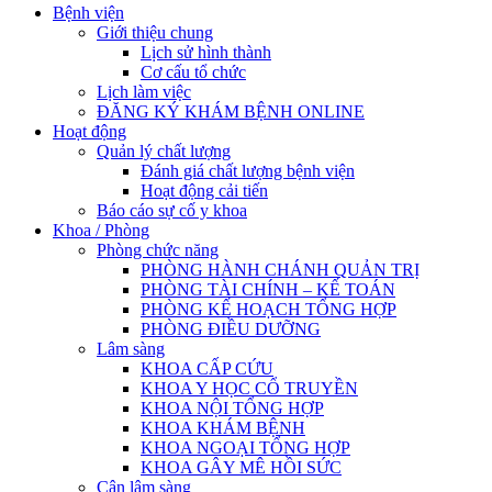
Bệnh viện
Giới thiệu chung
Lịch sử hình thành
Cơ cấu tổ chức
Lịch làm việc
ĐĂNG KÝ KHÁM BỆNH ONLINE
Hoạt động
Quản lý chất lượng
Đánh giá chất lượng bệnh viện
Hoạt động cải tiến
Báo cáo sự cố y khoa
Khoa / Phòng
Phòng chức năng
PHÒNG HÀNH CHÁNH QUẢN TRỊ
PHÒNG TÀI CHÍNH – KẾ TOÁN
PHÒNG KẾ HOẠCH TỔNG HỢP
PHÒNG ĐIỀU DƯỠNG
Lâm sàng
KHOA CẤP CỨU
KHOA Y HỌC CỔ TRUYỀN
KHOA NỘI TỔNG HỢP
KHOA KHÁM BỆNH
KHOA NGOẠI TỔNG HỢP
KHOA GÂY MÊ HỒI SỨC
Cận lâm sàng