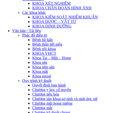
KHOA XÉT NGHIỆM
KHOA CHẨN ĐOÁN HÌNH ẢNH
Các khoa khác
KHOA KIỂM SOÁT NHIỄM KHUẨN
KHOA DƯỢC – VẬT TƯ
KHOA DINH DƯỠNG
Văn bản / Tài liệu
Phác đồ điều trị
Bệnh hô hấp
Bệnh thận tiết niệu
Bệnh nội khoa
KHOA YHCT
Khoa Tai – Mũi – Họng
Khoa nhi
Khoa phụ sản
Khoa mắt
Khoa ngoại
Quy trình kỹ thuật
Quyết định ban hành
Chương y học cổ truyền
Chương tiêu hóa
Chương sản khoa-sơ sinh và sinh dục nữ
Chương mũi họng miệng
Chương mắt
Chương kỹ thuật chung