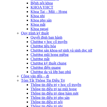
Bệnh nội khoa
KHOA YHCT
Khoa Tai – Mũi – Họng
Khoa nhi
Khoa phụ sản
Khoa mắt
Khoa ngoại
Quy trình kỹ thuật
Quyết định ban hành
Chương y học cổ truyền
Chương tiêu hóa
Chương sản khoa-sơ sinh và sinh dục nữ
Chương mũi họng miệng
Chương mắt
Chương kỹ thuật chung
Chương điện quang
Chương da và lớp bao phủ
Công văn đến – đi
Tóm Tắt Thông Tin Điều Trị
Thông tin điều trị y học cổ truyền
Thông tin điều trị tai mũi họng
Thông tin điều trị răng hàm mặt
Thông tin điều trị phụ sản
Thông tin điều trị nội
Thông tin điều trị nhi