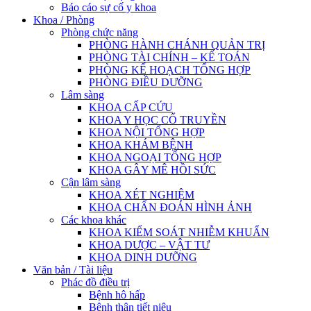
Báo cáo sự cố y khoa
Khoa / Phòng
Phòng chức năng
PHÒNG HÀNH CHÁNH QUẢN TRỊ
PHÒNG TÀI CHÍNH – KẾ TOÁN
PHÒNG KẾ HOẠCH TỔNG HỢP
PHÒNG ĐIỀU DƯỠNG
Lâm sàng
KHOA CẤP CỨU
KHOA Y HỌC CỔ TRUYỀN
KHOA NỘI TỔNG HỢP
KHOA KHÁM BỆNH
KHOA NGOẠI TỔNG HỢP
KHOA GÂY MÊ HỒI SỨC
Cận lâm sàng
KHOA XÉT NGHIỆM
KHOA CHẨN ĐOÁN HÌNH ẢNH
Các khoa khác
KHOA KIỂM SOÁT NHIỄM KHUẨN
KHOA DƯỢC – VẬT TƯ
KHOA DINH DƯỠNG
Văn bản / Tài liệu
Phác đồ điều trị
Bệnh hô hấp
Bệnh thận tiết niệu