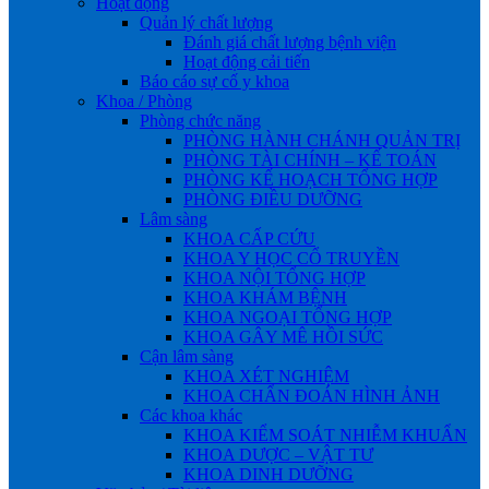
Hoạt động
Quản lý chất lượng
Đánh giá chất lượng bệnh viện
Hoạt động cải tiến
Báo cáo sự cố y khoa
Khoa / Phòng
Phòng chức năng
PHÒNG HÀNH CHÁNH QUẢN TRỊ
PHÒNG TÀI CHÍNH – KẾ TOÁN
PHÒNG KẾ HOẠCH TỔNG HỢP
PHÒNG ĐIỀU DƯỠNG
Lâm sàng
KHOA CẤP CỨU
KHOA Y HỌC CỔ TRUYỀN
KHOA NỘI TỔNG HỢP
KHOA KHÁM BỆNH
KHOA NGOẠI TỔNG HỢP
KHOA GÂY MÊ HỒI SỨC
Cận lâm sàng
KHOA XÉT NGHIỆM
KHOA CHẨN ĐOÁN HÌNH ẢNH
Các khoa khác
KHOA KIỂM SOÁT NHIỄM KHUẨN
KHOA DƯỢC – VẬT TƯ
KHOA DINH DƯỠNG