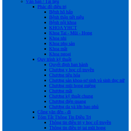
Văn bản / Tài liệu
Phác đồ điều trị
Bệnh hô hấp
Bệnh thận tiết niệu
Bệnh nội khoa
KHOA YHCT
Khoa Tai - Mũi - Họng
Khoa nhi
Khoa phụ sản
Khoa mắt
Khoa ngoại
Quy trình kỹ thuật
Quyết định ban hành
Chương y học cổ truyền
Chương tiêu hóa
Chương sản khoa-sơ sinh và sinh dục nữ
Chương mũi họng miệng
Chương mắt
Chương kỹ thuật chung
Chương điện quang
Chương da và lớp bao phủ
Công văn đến - đi
Tóm Tắt Thông Tin Điều Trị
Thông tin điều trị y học cổ truyền
Thông tin điều trị tai mũi họng