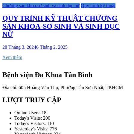
Chương sản khoa-sơ sinh và sinh dục nữ
Quy trình kỹ thuật
QUY TRÌNH KỸ THUẬT CHƯƠNG
SẢN KHOA-SƠ SINH VÀ SINH DỤC
NỮ
28 Tháng 3, 2024
6 Tháng 2, 2025
Xem thêm
Bệnh viện Đa Khoa Tân Bình
Đỉa chỉ: 605 Hoàng Văn Thụ, Phường Tân Sơn Nhất, TP.HCM
LƯỢT TRUY CẬP
Online Users:
18
Today's Visits:
200
Today's Visitors:
110
Yesterday's Visits:
776