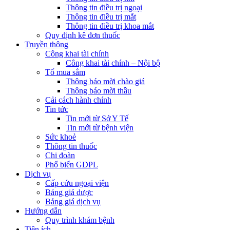
Thông tin điều trị ngoại
Thông tin điều trị mắt
Thông tin điều trị khoa mắt
Quy định kê đơn thuốc
Truyền thông
Công khai tài chính
Công khai tài chính – Nội bộ
Tổ mua sắm
Thông báo mời chào giá
Thông báo mời thầu
Cải cách hành chính
Tin tức
Tin mới từ Sở Y Tế
Tin mới từ bệnh viện
Sức khoẻ
Thông tin thuốc
Chi đoàn
Phổ biến GDPL
Dịch vụ
Cấp cứu ngoại viện
Bảng giá dược
Bảng giá dịch vụ
Hướng dẫn
Quy trình khám bệnh
Tiện ích