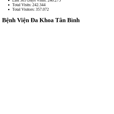
Last 365 Days Visits:
240.275
Total Visits:
242.344
Total Visitors:
357.072
Bệnh Viện Đa Khoa Tân Bình