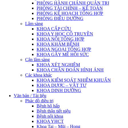
PHÒNG HÀNH CHÁNH QUẢN TRỊ
PHÒNG TÀI CHÍNH – KẾ TOÁN
PHÒNG KẾ HOẠCH TỔNG HỢP
PHÒNG ĐIỀU DƯỠNG
Lâm sàng
KHOA CẤP CỨU
KHOA Y HỌC CỔ TRUYỀN
KHOA NỘI TỔNG HỢP
KHOA KHÁM BỆNH
KHOA NGOẠI TỔNG HỢP
KHOA GÂY MÊ HỒI SỨC
Cận lâm sàng
KHOA XÉT NGHIỆM
KHOA CHẨN ĐOÁN HÌNH ẢNH
Các khoa khác
KHOA KIỂM SOÁT NHIỄM KHUẨN
KHOA DƯỢC – VẬT TƯ
KHOA DINH DƯỠNG
Văn bản / Tài liệu
Phác đồ điều trị
Bệnh hô hấp
Bệnh thận tiết niệu
Bệnh nội khoa
KHOA YHCT
Khoa Tai – Mũi – Họng