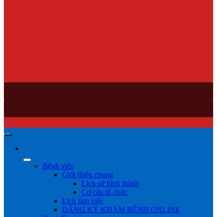
Bệnh viện
Giới thiệu chung
Lịch sử hình thành
Cơ cấu tổ chức
Lịch làm việc
ĐĂNG KÝ KHÁM BỆNH ONLINE