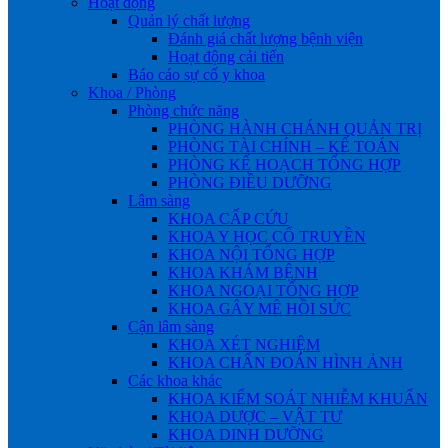
Hoạt động
Quản lý chất lượng
Đánh giá chất lượng bệnh viện
Hoạt động cải tiến
Báo cáo sự cố y khoa
Khoa / Phòng
Phòng chức năng
PHÒNG HÀNH CHÁNH QUẢN TRỊ
PHÒNG TÀI CHÍNH – KẾ TOÁN
PHÒNG KẾ HOẠCH TỔNG HỢP
PHÒNG ĐIỀU DƯỠNG
Lâm sàng
KHOA CẤP CỨU
KHOA Y HỌC CỔ TRUYỀN
KHOA NỘI TỔNG HỢP
KHOA KHÁM BỆNH
KHOA NGOẠI TỔNG HỢP
KHOA GÂY MÊ HỒI SỨC
Cận lâm sàng
KHOA XÉT NGHIỆM
KHOA CHẨN ĐOÁN HÌNH ẢNH
Các khoa khác
KHOA KIỂM SOÁT NHIỄM KHUẨN
KHOA DƯỢC – VẬT TƯ
KHOA DINH DƯỠNG