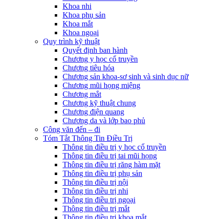
Khoa nhi
Khoa phụ sản
Khoa mắt
Khoa ngoại
Quy trình kỹ thuật
Quyết định ban hành
Chương y học cổ truyền
Chương tiêu hóa
Chương sản khoa-sơ sinh và sinh dục nữ
Chương mũi họng miệng
Chương mắt
Chương kỹ thuật chung
Chương điện quang
Chương da và lớp bao phủ
Công văn đến – đi
Tóm Tắt Thông Tin Điều Trị
Thông tin điều trị y học cổ truyền
Thông tin điều trị tai mũi họng
Thông tin điều trị răng hàm mặt
Thông tin điều trị phụ sản
Thông tin điều trị nội
Thông tin điều trị nhi
Thông tin điều trị ngoại
Thông tin điều trị mắt
Thông tin điều trị khoa mắt