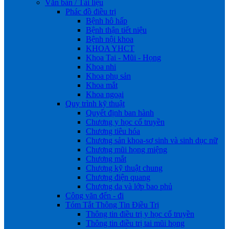
Văn bản / Tài liệu
Phác đồ điều trị
Bệnh hô hấp
Bệnh thận tiết niệu
Bệnh nội khoa
KHOA YHCT
Khoa Tai - Mũi - Họng
Khoa nhi
Khoa phụ sản
Khoa mắt
Khoa ngoại
Quy trình kỹ thuật
Quyết định ban hành
Chương y học cổ truyền
Chương tiêu hóa
Chương sản khoa-sơ sinh và sinh dục nữ
Chương mũi họng miệng
Chương mắt
Chương kỹ thuật chung
Chương điện quang
Chương da và lớp bao phủ
Công văn đến - đi
Tóm Tắt Thông Tin Điều Trị
Thông tin điều trị y học cổ truyền
Thông tin điều trị tai mũi họng