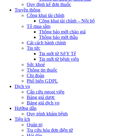
Quy định kê đơn thuốc
Truyền thông
Công khai tài chính
Công khai tài chính – Nội bộ
Tổ mua sắm
Thông báo mời chào giá
Thông báo mời thầu
Cải cách hành chính
Tin tức
Tin mới từ Sở Y Tế
Tin mới từ bệnh viện
Sức khoẻ
Thông tin thuốc
Chi đoàn
Phổ biến GDPL
Dịch vụ
Cấp cứu ngoại viện
Bảng giá dược
Bảng giá dịch vụ
Hướng dẫn
Quy trình khám bệnh
Tiện ích
Quản trị
Tra cứu hóa đơn điện tử
Hỏi đáp