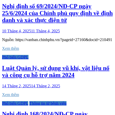
Nghị định số 69/2024/NĐ-CP ngày
25/6/2024 của Chính phủ quy định về định
danh và xác thực điện tử
10 Tháng 4, 2025
11 Tháng 4, 2025
Nguồn: https://vanban.chinhphu.vn/?pageid=27160&docid=210491
Xem thêm
Phổ biến GDPL
Luật Quản lý, sử dụng vũ khí, vật liệu nổ
và công cụ hỗ trợ năm 2024
14 Tháng 2, 2025
14 Tháng 2, 2025
Xem thêm
Phổ biến GDPL
Thông tin từ bệnh viện
Nghị định 168/2024/NĐ-CP ngày