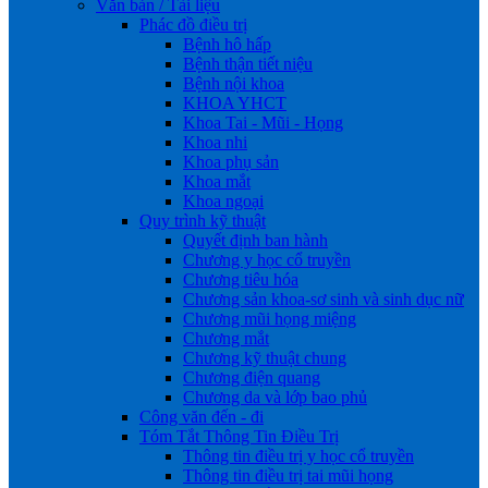
Văn bản / Tài liệu
Phác đồ điều trị
Bệnh hô hấp
Bệnh thận tiết niệu
Bệnh nội khoa
KHOA YHCT
Khoa Tai - Mũi - Họng
Khoa nhi
Khoa phụ sản
Khoa mắt
Khoa ngoại
Quy trình kỹ thuật
Quyết định ban hành
Chương y học cổ truyền
Chương tiêu hóa
Chương sản khoa-sơ sinh và sinh dục nữ
Chương mũi họng miệng
Chương mắt
Chương kỹ thuật chung
Chương điện quang
Chương da và lớp bao phủ
Công văn đến - đi
Tóm Tắt Thông Tin Điều Trị
Thông tin điều trị y học cổ truyền
Thông tin điều trị tai mũi họng