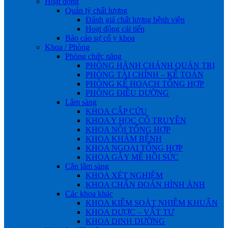
Hoạt động
Quản lý chất lượng
Đánh giá chất lượng bệnh viện
Hoạt động cải tiến
Báo cáo sự cố y khoa
Khoa / Phòng
Phòng chức năng
PHÒNG HÀNH CHÁNH QUẢN TRỊ
PHÒNG TÀI CHÍNH – KẾ TOÁN
PHÒNG KẾ HOẠCH TỔNG HỢP
PHÒNG ĐIỀU DƯỠNG
Lâm sàng
KHOA CẤP CỨU
KHOA Y HỌC CỔ TRUYỀN
KHOA NỘI TỔNG HỢP
KHOA KHÁM BỆNH
KHOA NGOẠI TỔNG HỢP
KHOA GÂY MÊ HỒI SỨC
Cận lâm sàng
KHOA XÉT NGHIỆM
KHOA CHẨN ĐOÁN HÌNH ẢNH
Các khoa khác
KHOA KIỂM SOÁT NHIỄM KHUẨN
KHOA DƯỢC – VẬT TƯ
KHOA DINH DƯỠNG