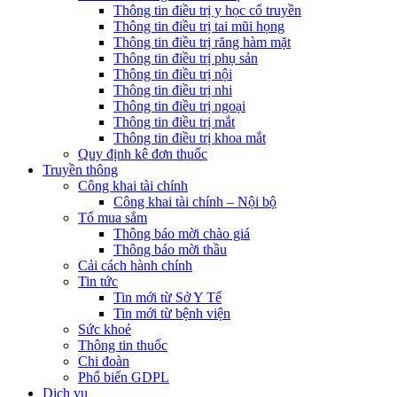
Thông tin điều trị y học cổ truyền
Thông tin điều trị tai mũi họng
Thông tin điều trị răng hàm mặt
Thông tin điều trị phụ sản
Thông tin điều trị nội
Thông tin điều trị nhi
Thông tin điều trị ngoại
Thông tin điều trị mắt
Thông tin điều trị khoa mắt
Quy định kê đơn thuốc
Truyền thông
Công khai tài chính
Công khai tài chính – Nội bộ
Tổ mua sắm
Thông báo mời chào giá
Thông báo mời thầu
Cải cách hành chính
Tin tức
Tin mới từ Sở Y Tế
Tin mới từ bệnh viện
Sức khoẻ
Thông tin thuốc
Chi đoàn
Phổ biến GDPL
Dịch vụ