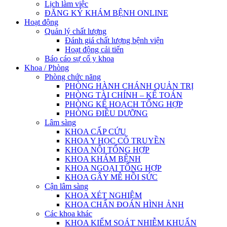
Lịch làm việc
ĐĂNG KÝ KHÁM BỆNH ONLINE
Hoạt động
Quản lý chất lượng
Đánh giá chất lượng bệnh viện
Hoạt động cải tiến
Báo cáo sự cố y khoa
Khoa / Phòng
Phòng chức năng
PHÒNG HÀNH CHÁNH QUẢN TRỊ
PHÒNG TÀI CHÍNH – KẾ TOÁN
PHÒNG KẾ HOẠCH TỔNG HỢP
PHÒNG ĐIỀU DƯỠNG
Lâm sàng
KHOA CẤP CỨU
KHOA Y HỌC CỔ TRUYỀN
KHOA NỘI TỔNG HỢP
KHOA KHÁM BỆNH
KHOA NGOẠI TỔNG HỢP
KHOA GÂY MÊ HỒI SỨC
Cận lâm sàng
KHOA XÉT NGHIỆM
KHOA CHẨN ĐOÁN HÌNH ẢNH
Các khoa khác
KHOA KIỂM SOÁT NHIỄM KHUẨN