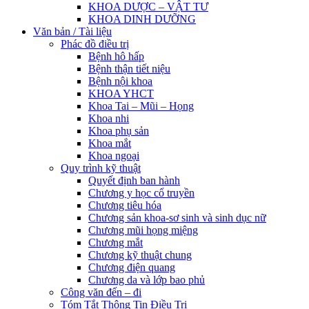
KHOA DƯỢC – VẬT TƯ
KHOA DINH DƯỠNG
Văn bản / Tài liệu
Phác đồ điều trị
Bệnh hô hấp
Bệnh thận tiết niệu
Bệnh nội khoa
KHOA YHCT
Khoa Tai – Mũi – Họng
Khoa nhi
Khoa phụ sản
Khoa mắt
Khoa ngoại
Quy trình kỹ thuật
Quyết định ban hành
Chương y học cổ truyền
Chương tiêu hóa
Chương sản khoa-sơ sinh và sinh dục nữ
Chương mũi họng miệng
Chương mắt
Chương kỹ thuật chung
Chương điện quang
Chương da và lớp bao phủ
Công văn đến – đi
Tóm Tắt Thông Tin Điều Trị