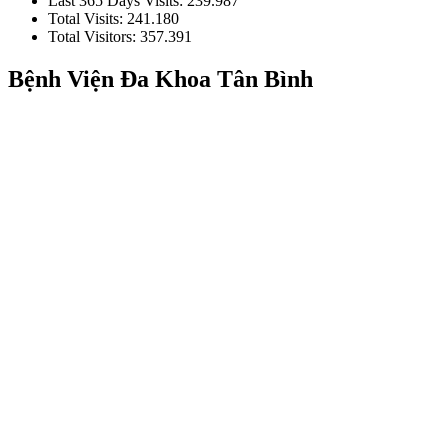
Last 365 Days Visits:
239.987
Total Visits:
241.180
Total Visitors:
357.391
Bệnh Viện Đa Khoa Tân Bình