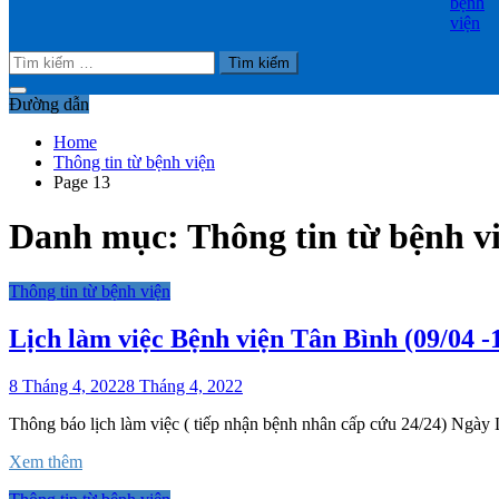
bệnh
viện
Tìm
kiếm
cho:
Đường dẫn
Home
Thông tin từ bệnh viện
Page 13
Danh mục:
Thông tin từ bệnh v
Thông tin từ bệnh viện
Lịch làm việc Bệnh viện Tân Bình (09/04 -
8 Tháng 4, 2022
8 Tháng 4, 2022
Thông báo lịch làm việc ( tiếp nhận bệnh nhân cấp cứu 24/24) Ngày 
Xem thêm