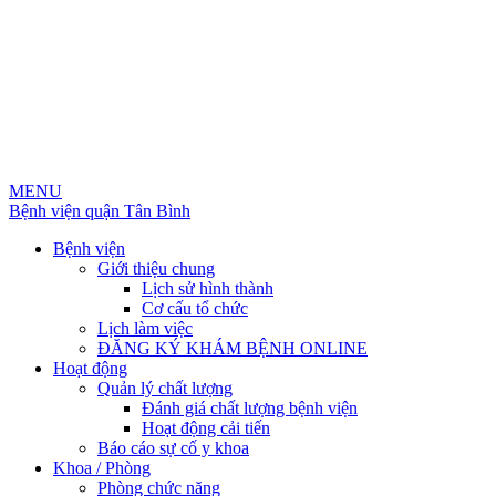
MENU
Bệnh viện quận Tân Bình
Bệnh viện
Giới thiệu chung
Lịch sử hình thành
Cơ cấu tổ chức
Lịch làm việc
ĐĂNG KÝ KHÁM BỆNH ONLINE
Hoạt động
Quản lý chất lượng
Đánh giá chất lượng bệnh viện
Hoạt động cải tiến
Báo cáo sự cố y khoa
Khoa / Phòng
Phòng chức năng