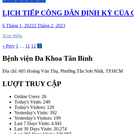
Thông tin từ bệnh viện
LỊCH TIẾP CÔNG DÂN ĐỊNH KỲ CỦA 
6 Tháng 1, 2022
2 Tháng 2, 2023
Xem thêm
« Prev
1
…
11
12
13
Bệnh viện Đa Khoa Tân Bình
Đỉa chỉ: 605 Hoàng Văn Thụ, Phường Tân Sơn Nhất, TP.HCM
LƯỢT TRUY CẬP
Online Users:
26
Today's Visits:
249
Today's Visitors:
129
Yesterday's Visits:
392
Yesterday's Visitors:
199
Last 7 Days Visits:
4.941
Last 30 Days Visits:
20.274