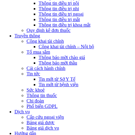
Thông tin điều trị nội
Thông tin điều trị nhi
Thông tin điều trị ngoại
Thông tin điều trị mắt
Thông tin điều trị khoa mắt
Quy định kê đơn thuốc
Truyền thông
Công khai tài chính
Công khai tài chính – Nội bộ
Tổ mua sắm
Thông báo mời chào giá
Thông báo mời thầu
Cải cách hành chính
Tin tức
Tin mới từ Sở Y Tế
Tin mới từ bệnh viện
Sức khoẻ
Thông tin thuốc
Chi đoàn
Phổ biến GDPL
Dịch vụ
Cấp cứu ngoại viện
Bảng giá dược
Bảng giá dịch vụ
Hướng dẫn