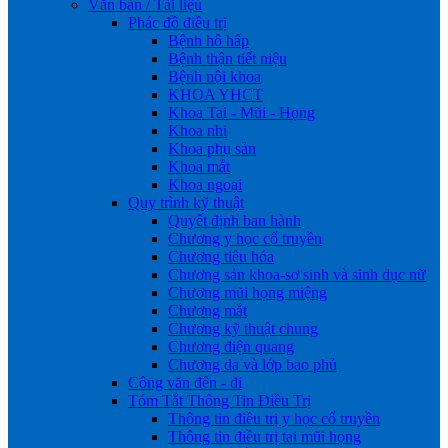
Văn bản / Tài liệu
Phác đồ điều trị
Bệnh hô hấp
Bệnh thận tiết niệu
Bệnh nội khoa
KHOA YHCT
Khoa Tai - Mũi - Họng
Khoa nhi
Khoa phụ sản
Khoa mắt
Khoa ngoại
Quy trình kỹ thuật
Quyết định ban hành
Chương y học cổ truyền
Chương tiêu hóa
Chương sản khoa-sơ sinh và sinh dục nữ
Chương mũi họng miệng
Chương mắt
Chương kỹ thuật chung
Chương điện quang
Chương da và lớp bao phủ
Công văn đến - đi
Tóm Tắt Thông Tin Điều Trị
Thông tin điều trị y học cổ truyền
Thông tin điều trị tai mũi họng