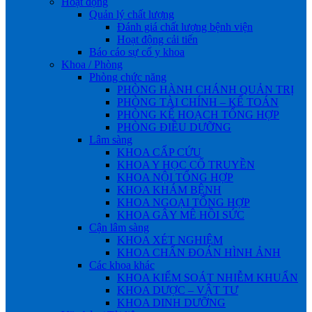
Hoạt động
Quản lý chất lượng
Đánh giá chất lượng bệnh viện
Hoạt động cải tiến
Báo cáo sự cố y khoa
Khoa / Phòng
Phòng chức năng
PHÒNG HÀNH CHÁNH QUẢN TRỊ
PHÒNG TÀI CHÍNH – KẾ TOÁN
PHÒNG KẾ HOẠCH TỔNG HỢP
PHÒNG ĐIỀU DƯỠNG
Lâm sàng
KHOA CẤP CỨU
KHOA Y HỌC CỔ TRUYỀN
KHOA NỘI TỔNG HỢP
KHOA KHÁM BỆNH
KHOA NGOẠI TỔNG HỢP
KHOA GÂY MÊ HỒI SỨC
Cận lâm sàng
KHOA XÉT NGHIỆM
KHOA CHẨN ĐOÁN HÌNH ẢNH
Các khoa khác
KHOA KIỂM SOÁT NHIỄM KHUẨN
KHOA DƯỢC – VẬT TƯ
KHOA DINH DƯỠNG