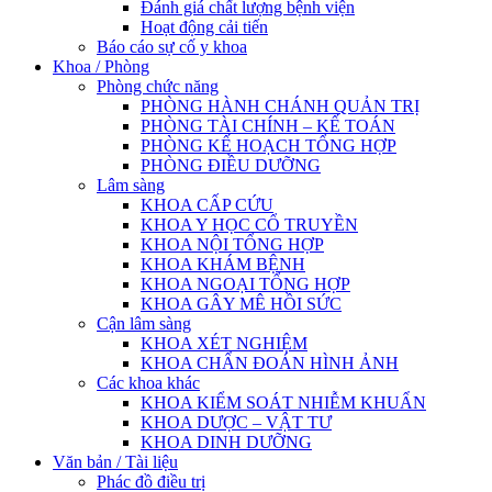
Đánh giá chất lượng bệnh viện
Hoạt động cải tiến
Báo cáo sự cố y khoa
Khoa / Phòng
Phòng chức năng
PHÒNG HÀNH CHÁNH QUẢN TRỊ
PHÒNG TÀI CHÍNH – KẾ TOÁN
PHÒNG KẾ HOẠCH TỔNG HỢP
PHÒNG ĐIỀU DƯỠNG
Lâm sàng
KHOA CẤP CỨU
KHOA Y HỌC CỔ TRUYỀN
KHOA NỘI TỔNG HỢP
KHOA KHÁM BỆNH
KHOA NGOẠI TỔNG HỢP
KHOA GÂY MÊ HỒI SỨC
Cận lâm sàng
KHOA XÉT NGHIỆM
KHOA CHẨN ĐOÁN HÌNH ẢNH
Các khoa khác
KHOA KIỂM SOÁT NHIỄM KHUẨN
KHOA DƯỢC – VẬT TƯ
KHOA DINH DƯỠNG
Văn bản / Tài liệu
Phác đồ điều trị