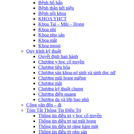
Bệnh hô hấp
Bệnh thận tiết niệu
Bệnh nội khoa
KHOA YHCT
Khoa Tai – Mũi – Họng
Khoa nhi
Khoa phụ sản
Khoa mắt
Khoa ngoại
Quy trình kỹ thuật
Quyết định ban hành
Chương y học cổ truyền
Chương tiêu hóa
Chương sản khoa-sơ sinh và sinh dục nữ
Chương mũi họng miệng
Chương mắt
Chương kỹ thuật chung
Chương điện quang
Chương da và lớp bao phủ
Công văn đến – đi
Tóm Tắt Thông Tin Điều Trị
Thông tin điều trị y học cổ truyền
Thông tin điều trị tai mũi họng
Thông tin điều trị răng hàm mặt
Thông tin điều trị phụ sản