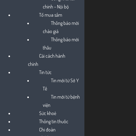
chính – Nội bộ
Pinterest
Linkedin
Tổ mua sắm
Thông báo mời
chào giá
Thông báo mời
Điều
Lịch tiêm phòng vắc xin sởi cho trẻ
thầu
Cải cách hành
hướng
chính
Thông báo mời quan tâm báo giá Tư vấn Gói
Tin tức
bài
thầu Mua sắm vật tư, hóa chất xét nghiệm
Tin mới từ Sở Y
năm 2024
Tế
viết
Tin mới từ bệnh
viện
BÀI VIẾT LIÊN QUAN
Sức khoẻ
Thông tin thuốc
Chi đoàn