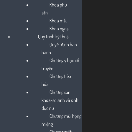
Khoa phụ
sản
HCDC | Tài liệu cập nhật
Khoa mắt
Khoa ngoại
kiến thức về bệnh sởi cho
Quy trình kỹ thuật
Quyết định ban
mạng lưới Cộng tác viên
hành
Chương y học cổ
sức khỏe cộng đồng
truyền
Chương tiêu
hóa
Chương sản
khoa-sơ sinh và sinh
dục nữ
Chương mũi họng
miệng