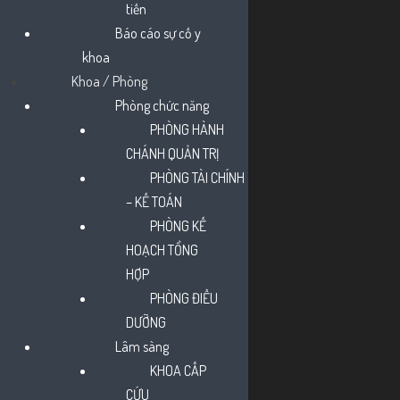
Bệnh nguy hiểm vì khả năng lây nhiễm cao, có
tiến
thể gây dịch.
Báo cáo sự cố y
Ba mẹ ơi! Ba mẹ đã tiêm đủ 2 mũi vắc xin sởi
khoa
cho bé nhà mình chưa?
Khoa / Phòng
Nếu bé chưa được tiêm phòng hoặc trễ lịch
Phòng chức năng
tiêm theo hẹn, cần đến ngay các cơ sở y tế để
PHÒNG HÀNH
được tư vấn và tiêm phòng đầy đủ ba mẹ nhé!
CHÁNH QUẢN TRỊ
PHÒNG TÀI CHÍNH
– KẾ TOÁN
PHÒNG KẾ
HOẠCH TỔNG
HỢP
PHÒNG ĐIỀU
DƯỠNG
Lâm sàng
KHOA CẤP
CỨU