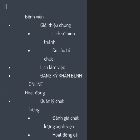
Bệnh viện
Skip
Giới thiệu chung
to
Lịch sử hình
Đường dẫn
Home
Thông tin từ bệnh viện
content
thành
Bảo vệ trẻ trước bệnh sởi
Cơ cấu tổ
chức
Lịch làm việc
Thông tin từ bệnh viện
ĐĂNG KÝ KHÁM BỆNH
Bảo vệ trẻ trước bệnh
ONLINE
sởi
Hoạt động
Quản lý chất
9 Tháng 9, 2024
Tấn Ngọc
lượng
Đánh giá chất
Sởi là bệnh truyền nhiễm cấp tính do vi rút sởi
lượng bệnh viện
gây ra. Bệnh chủ yếu gặp ở trẻ em dưới 5 tuổi.
Hoạt động cải