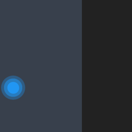
Total Visits:
242.344
Total Visitors:
357.072
BỆNH VIỆN ĐA KHOA TÂN BÌNH