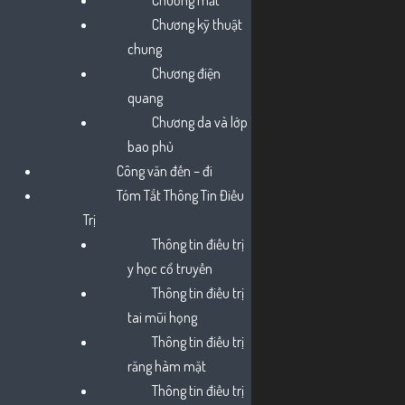
Chương mắt
Chương kỹ thuật
chung
Chương điện
quang
Chương da và lớp
bao phủ
Công văn đến – đi
Tóm Tắt Thông Tin Điều
HCDC | Hướng dẫn chăm
Trị
Thông tin điều trị
sóc và theo dõi trẻ mắc
y học cổ truyền
Thông tin điều trị
bệnh sởi
tai mũi họng
Thông tin điều trị
răng hàm mặt
Thông tin điều trị