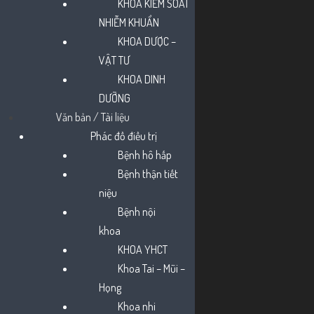
KHOA KIỂM SOÁT
NHIỄM KHUẨN
KHOA DƯỢC –
VẬT TƯ
KHOA DINH
DƯỠNG
Văn bản / Tài liệu
Phác đồ điều trị
Bệnh hô hấp
Bệnh thận tiết
niệu
Bệnh nội
khoa
KHOA YHCT
Khoa Tai – Mũi –
Họng
Khoa nhi