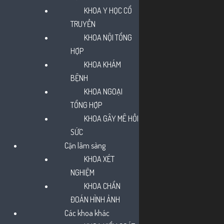
KHOA Y HỌC CỔ
TRUYỀN
KHOA NỘI TỔNG
HỢP
KHOA KHÁM
BỆNH
KHOA NGOẠI
TỔNG HỢP
KHOA GÂY MÊ HỒI
SỨC
Cận lâm sàng
HCDC | Hướng dẫn giám
KHOA XÉT
NGHIỆM
sát cách ly phòng bệnh sởi
KHOA CHẨN
ĐOÁN HÌNH ẢNH
Các khoa khác