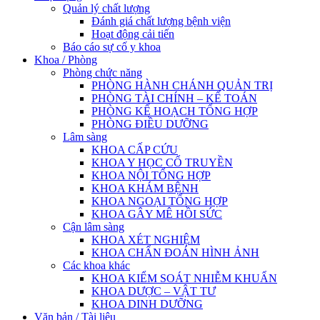
Quản lý chất lượng
Đánh giá chất lượng bệnh viện
Hoạt động cải tiến
Báo cáo sự cố y khoa
Khoa / Phòng
Phòng chức năng
PHÒNG HÀNH CHÁNH QUẢN TRỊ
PHÒNG TÀI CHÍNH – KẾ TOÁN
PHÒNG KẾ HOẠCH TỔNG HỢP
PHÒNG ĐIỀU DƯỠNG
Lâm sàng
KHOA CẤP CỨU
KHOA Y HỌC CỔ TRUYỀN
KHOA NỘI TỔNG HỢP
KHOA KHÁM BỆNH
KHOA NGOẠI TỔNG HỢP
KHOA GÂY MÊ HỒI SỨC
Cận lâm sàng
KHOA XÉT NGHIỆM
KHOA CHẨN ĐOÁN HÌNH ẢNH
Các khoa khác
KHOA KIỂM SOÁT NHIỄM KHUẨN
KHOA DƯỢC – VẬT TƯ
KHOA DINH DƯỠNG
Văn bản / Tài liệu