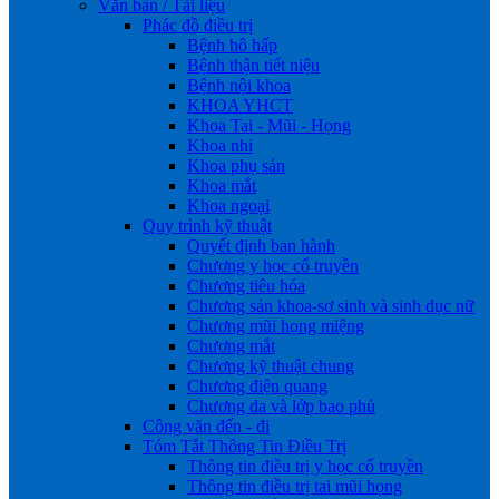
Văn bản / Tài liệu
Phác đồ điều trị
Bệnh hô hấp
Bệnh thận tiết niệu
Bệnh nội khoa
KHOA YHCT
Khoa Tai - Mũi - Họng
Khoa nhi
Khoa phụ sản
Khoa mắt
Khoa ngoại
Quy trình kỹ thuật
Quyết định ban hành
Chương y học cổ truyền
Chương tiêu hóa
Chương sản khoa-sơ sinh và sinh dục nữ
Chương mũi họng miệng
Chương mắt
Chương kỹ thuật chung
Chương điện quang
Chương da và lớp bao phủ
Công văn đến - đi
Tóm Tắt Thông Tin Điều Trị
Thông tin điều trị y học cổ truyền
Thông tin điều trị tai mũi họng