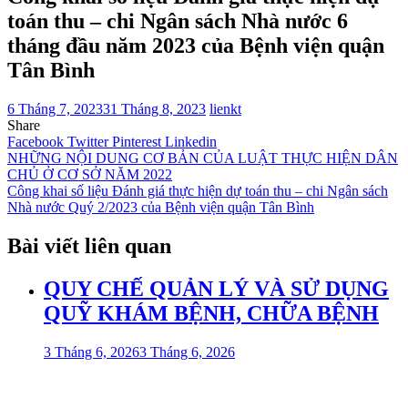
toán thu – chi Ngân sách Nhà nước 6
tháng đầu năm 2023 của Bệnh viện quận
Tân Bình
6 Tháng 7, 2023
31 Tháng 8, 2023
lienkt
Share
Facebook
Twitter
Pinterest
Linkedin
Điều
NHỮNG NỘI DUNG CƠ BẢN CỦA LUẬT THỰC HIỆN DÂN
CHỦ Ở CƠ SỞ NĂM 2022
hướng
Công khai số liệu Đánh giá thực hiện dự toán thu – chi Ngân sách
bài
Nhà nước Quý 2/2023 của Bệnh viện quận Tân Bình
viết
Bài viết liên quan
QUY CHẾ QUẢN LÝ VÀ SỬ DỤNG
QUỸ KHÁM BỆNH, CHỮA BỆNH
3 Tháng 6, 2026
3 Tháng 6, 2026