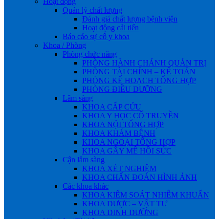
Hoạt động
Quản lý chất lượng
Đánh giá chất lượng bệnh viện
Hoạt động cải tiến
Báo cáo sự cố y khoa
Khoa / Phòng
Phòng chức năng
PHÒNG HÀNH CHÁNH QUẢN TRỊ
PHÒNG TÀI CHÍNH – KẾ TOÁN
PHÒNG KẾ HOẠCH TỔNG HỢP
PHÒNG ĐIỀU DƯỠNG
Lâm sàng
KHOA CẤP CỨU
KHOA Y HỌC CỔ TRUYỀN
KHOA NỘI TỔNG HỢP
KHOA KHÁM BỆNH
KHOA NGOẠI TỔNG HỢP
KHOA GÂY MÊ HỒI SỨC
Cận lâm sàng
KHOA XÉT NGHIỆM
KHOA CHẨN ĐOÁN HÌNH ẢNH
Các khoa khác
KHOA KIỂM SOÁT NHIỄM KHUẨN
KHOA DƯỢC – VẬT TƯ
KHOA DINH DƯỠNG