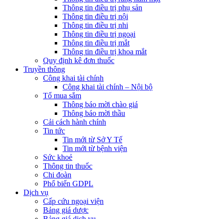
Thông tin điều trị phụ sản
Thông tin điều trị nội
Thông tin điều trị nhi
Thông tin điều trị ngoại
Thông tin điều trị mắt
Thông tin điều trị khoa mắt
Quy định kê đơn thuốc
Truyền thông
Công khai tài chính
Công khai tài chính – Nội bộ
Tổ mua sắm
Thông báo mời chào giá
Thông báo mời thầu
Cải cách hành chính
Tin tức
Tin mới từ Sở Y Tế
Tin mới từ bệnh viện
Sức khoẻ
Thông tin thuốc
Chi đoàn
Phổ biến GDPL
Dịch vụ
Cấp cứu ngoại viện
Bảng giá dược
Bảng giá dịch vụ