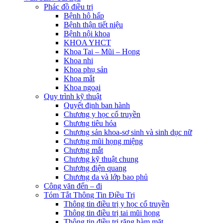
Phác đồ điều trị
Bệnh hô hấp
Bệnh thận tiết niệu
Bệnh nội khoa
KHOA YHCT
Khoa Tai – Mũi – Họng
Khoa nhi
Khoa phụ sản
Khoa mắt
Khoa ngoại
Quy trình kỹ thuật
Quyết định ban hành
Chương y học cổ truyền
Chương tiêu hóa
Chương sản khoa-sơ sinh và sinh dục nữ
Chương mũi họng miệng
Chương mắt
Chương kỹ thuật chung
Chương điện quang
Chương da và lớp bao phủ
Công văn đến – đi
Tóm Tắt Thông Tin Điều Trị
Thông tin điều trị y học cổ truyền
Thông tin điều trị tai mũi họng
Thông tin điều trị răng hàm mặt