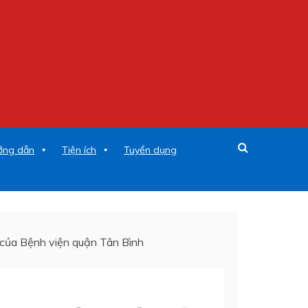
ớng dẫn
Tiện ích
Tuyển dụng
 của Bệnh viện quận Tân Bình