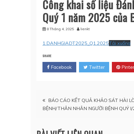
Công khai số liệu Đán
Quý 1 năm 2025 của B
8 Tháng 4, 2025
lienkt
1.DANHGIADT2025_Q1.2025
Tải xuống
SHARE
Facebook
Twitter
Pinte
Điều
BÁO CÁO KẾT QUẢ KHẢO SÁT HÀI L
BỆNH/THÂN NHÂN NGƯỜI BỆNH QUÝ I/
hướng
bài