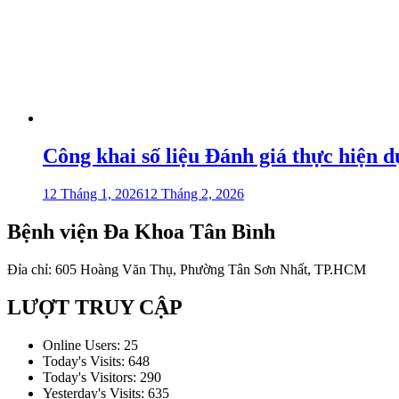
Công khai số liệu Đánh giá thực hiện
12 Tháng 1, 2026
12 Tháng 2, 2026
Bệnh viện Đa Khoa Tân Bình
Đỉa chỉ: 605 Hoàng Văn Thụ, Phường Tân Sơn Nhất, TP.HCM
LƯỢT TRUY CẬP
Online Users:
25
Today's Visits:
648
Today's Visitors:
290
Yesterday's Visits:
635