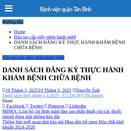
Bệnh viện quận Tân Bình
Skip
Đường dẫn
to
Home
content
Đào tạo cấp giấy phép hành nghề
DANH SÁCH ĐĂNG KÝ THỰC HÀNH KHÁM BỆNH
CHỮA BỆNH
Đào tạo cấp giấy phép hành nghề
DANH SÁCH ĐĂNG KÝ THỰC HÀNH
KHÁM BỆNH CHỮA BỆNH
19 Tháng 3, 2025
19 Tháng 3, 2025
Nguyễn Ánh
Danh sách thực hành 1.4.2025_372.DS-BVTB.signed
Share
Facebook
Twitter
Pinterest
Linkedin
Điều
MHRA: Loại bỏ chỉ định giảm đau sau phẫu thuật của các thuốc
opioid dạng giải phóng kéo dài
hướng
Thông báo mời quan tâm báo giá Mua sắm bổ sung Hóa chất khử
bài
khuẩn 2024-2026