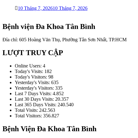
10 Tháng 7, 2026
10 Tháng 7, 2026
Bệnh viện Đa Khoa Tân Bình
Đỉa chỉ: 605 Hoàng Văn Thụ, Phường Tân Sơn Nhất, TP.HCM
LƯỢT TRUY CẬP
Online Users:
4
Today's Visits:
182
Today's Visitors:
98
Yesterday's Visits:
635
Yesterday's Visitors:
335
Last 7 Days Visits:
4.852
Last 30 Days Visits:
20.357
Last 365 Days Visits:
240.540
Total Visits:
242.563
Total Visitors:
356.827
Bệnh Viện Đa Khoa Tân Bình