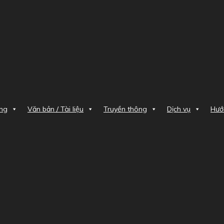
òng
Văn bản / Tài liệu
Truyền thông
Dịch vụ
Hướ
hép hành nghề
DANH SÁCH HỌC VIÊN HOÀN THÀNH Q
N HOÀN THÀNH QUÁ TRÌNH THỰ