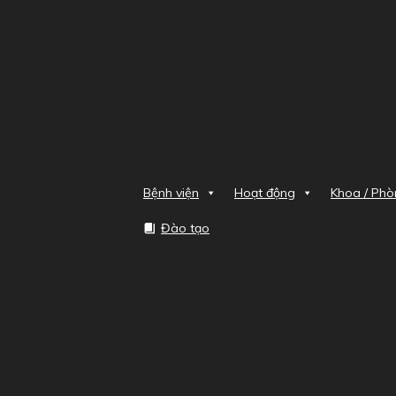
Bệnh viện
Hoạt động
Khoa / Ph
Đào tạo
Home
Đào tạo cấp giấy p
Đường dẫn
Đào tạo cấp giấy phép hành nghề
DANH SÁCH HỌC VIÊ