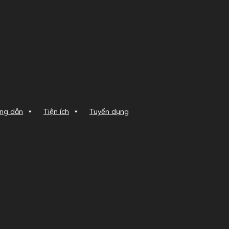
ng dẫn
Tiện ích
Tuyển dụng
UÁ TRÌNH THỰC HÀNH KBCB
C HÀNH KBCB