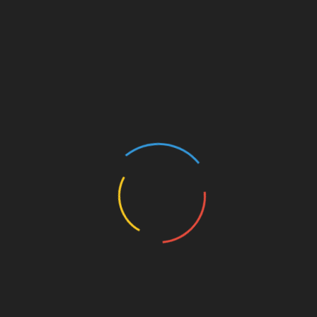
nh thực hành KBCB
st
Linkedin
ác gói tư vấn Gói thầu：
DANH SÁCH ĐĂNG KÝ 