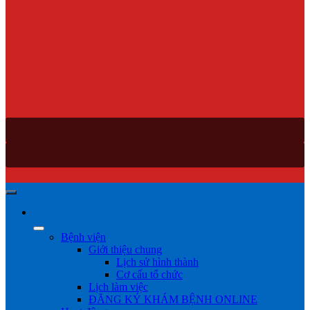
Bệnh viện
Giới thiệu chung
Lịch sử hình thành
Cơ cấu tổ chức
Lịch làm việc
ĐĂNG KÝ KHÁM BỆNH ONLINE