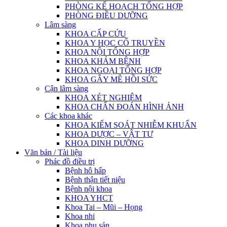
PHÒNG KẾ HOẠCH TỔNG HỢP
PHÒNG ĐIỀU DƯỠNG
Lâm sàng
KHOA CẤP CỨU
KHOA Y HỌC CỔ TRUYỀN
KHOA NỘI TỔNG HỢP
KHOA KHÁM BỆNH
KHOA NGOẠI TỔNG HỢP
KHOA GÂY MÊ HỒI SỨC
Cận lâm sàng
KHOA XÉT NGHIỆM
KHOA CHẨN ĐOÁN HÌNH ẢNH
Các khoa khác
KHOA KIỂM SOÁT NHIỄM KHUẨN
KHOA DƯỢC – VẬT TƯ
KHOA DINH DƯỠNG
Văn bản / Tài liệu
Phác đồ điều trị
Bệnh hô hấp
Bệnh thận tiết niệu
Bệnh nội khoa
KHOA YHCT
Khoa Tai – Mũi – Họng
Khoa nhi
Khoa phụ sản