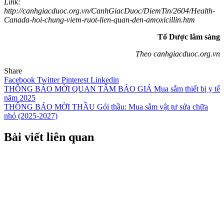
Link:
http://canhgiacduoc.org.vn/CanhGiacDuoc/DiemTin/2604/Health-
Canada-hoi-chung-viem-ruot-lien-quan-den-amoxicillin.htm
Tổ Dược lâm sàng
Theo canhgiacduoc.org.vn
Share
Facebook
Twitter
Pinterest
Linkedin
Điều
THÔNG BÁO MỜI QUAN TÂM BÁO GIÁ Mua sắm thiết bị y tế
năm 2025
hướng
THÔNG BÁO MỜI THẦU Gói thầu: Mua sắm vật tư sửa chữa
bài
nhỏ (2025-2027)
viết
Bài viết liên quan