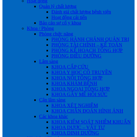
Hoạt động
Quản lý chất lượng
Đánh giá chất lượng bệnh viện
Hoạt động cải tiến
Báo cáo sự cố y khoa
Khoa / Phòng
Phòng chức năng
PHÒNG HÀNH CHÁNH QUẢN TRỊ
PHÒNG TÀI CHÍNH – KẾ TOÁN
PHÒNG KẾ HOẠCH TỔNG HỢP
PHÒNG ĐIỀU DƯỠNG
Lâm sàng
KHOA CẤP CỨU
KHOA Y HỌC CỔ TRUYỀN
KHOA NỘI TỔNG HỢP
KHOA KHÁM BỆNH
KHOA NGOẠI TỔNG HỢP
KHOA GÂY MÊ HỒI SỨC
Cận lâm sàng
KHOA XÉT NGHIỆM
KHOA CHẨN ĐOÁN HÌNH ẢNH
Các khoa khác
KHOA KIỂM SOÁT NHIỄM KHUẨN
KHOA DƯỢC – VẬT TƯ
KHOA DINH DƯỠNG