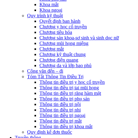
Khoa mắt
Khoa ngoại
Quy trình kỹ thuật
Quyết định ban hành
Chương y học cổ truyền
Chương tiêu hóa
Chương sản khoa-sơ sinh và sinh dục nữ
Chương mũi họng miệng
Chương mắt
Chương kỹ thuật chung
Chương điện quang
Chương da và lớp bao phủ
Công văn đến – đi
Tóm Tắt Thông Tin Điều Trị
Thông tin điều trị y học cổ truyền
Thông tin điều trị tai mũi họng
Thông tin điều trị răng hàm mặt
Thông tin điều trị phụ sản
Thông tin điều trị nội
Thông tin điều trị nhi
Thông tin điều trị ngoại
Thông tin điều trị mắt
Thông tin điều trị khoa mắt
Quy định kê đơn thuốc
Truyền thông