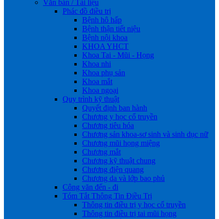
Văn bản / Tài liệu
Phác đồ điều trị
Bệnh hô hấp
Bệnh thận tiết niệu
Bệnh nội khoa
KHOA YHCT
Khoa Tai - Mũi - Họng
Khoa nhi
Khoa phụ sản
Khoa mắt
Khoa ngoại
Quy trình kỹ thuật
Quyết định ban hành
Chương y học cổ truyền
Chương tiêu hóa
Chương sản khoa-sơ sinh và sinh dục nữ
Chương mũi họng miệng
Chương mắt
Chương kỹ thuật chung
Chương điện quang
Chương da và lớp bao phủ
Công văn đến - đi
Tóm Tắt Thông Tin Điều Trị
Thông tin điều trị y học cổ truyền
Thông tin điều trị tai mũi họng