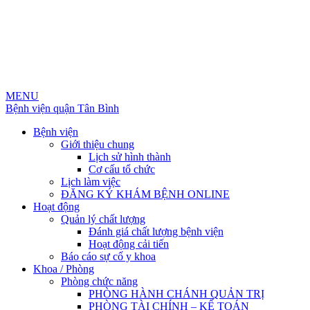
MENU
Bệnh viện quận Tân Bình
Bệnh viện
Giới thiệu chung
Lịch sử hình thành
Cơ cấu tổ chức
Lịch làm việc
ĐĂNG KÝ KHÁM BỆNH ONLINE
Hoạt động
Quản lý chất lượng
Đánh giá chất lượng bệnh viện
Hoạt động cải tiến
Báo cáo sự cố y khoa
Khoa / Phòng
Phòng chức năng
PHÒNG HÀNH CHÁNH QUẢN TRỊ
PHÒNG TÀI CHÍNH – KẾ TOÁN