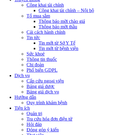
Công khai tài chính
Công khai tài chính – Nội bộ
Tổ mua sắm
Thông báo mời chào giá
Thông báo mời thầu
Cải cách hành chính
Tin tức
Tin mới từ Sở Y Tế
Tin mới từ bệnh viện
Sức khoẻ
Thông tin thuốc
Chi đoàn
Phổ biến GDPL
Dịch vụ
Cấp cứu ngoại viện
Bảng giá dược
Bảng giá dịch vụ
Hướng dẫn
Quy trình khám bệnh
Tiện ích
Quản trị
Tra cứu hóa đơn điện tử
Hỏi đáp
Đóng góp ý kiến