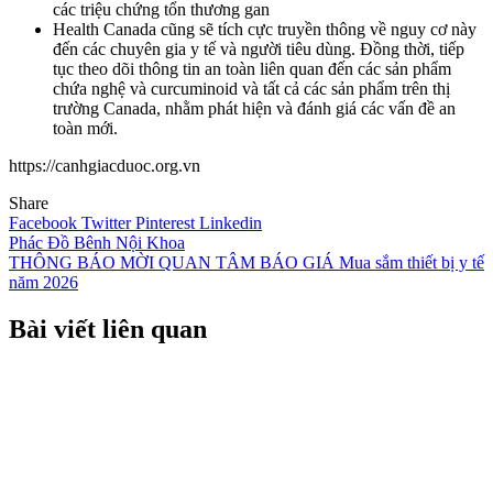
các triệu chứng tổn thương gan
Health Canada cũng sẽ tích cực truyền thông về nguy cơ này
đến các chuyên gia y tế và người tiêu dùng. Đồng thời, tiếp
tục theo dõi thông tin an toàn liên quan đến các sản phẩm
chứa nghệ và curcuminoid và tất cả các sản phẩm trên thị
trường Canada, nhằm phát hiện và đánh giá các vấn đề an
toàn mới.
https://canhgiacduoc.org.vn
Share
Facebook
Twitter
Pinterest
Linkedin
Điều
Phác Đồ Bênh Nội Khoa
THÔNG BÁO MỜI QUAN TÂM BÁO GIÁ Mua sắm thiết bị y tế
hướng
năm 2026
bài
Bài viết liên quan
viết