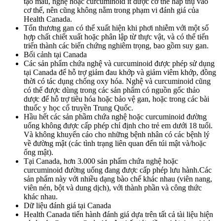
tạo màu, nghệ hoặc curcuminoid ít được cơ thể hấp thụ vào
cơ thể, nên cũng không nằm trong phạm vi đánh giá của
Health Canada.
Tổn thương gan có thể xuất hiện khi phơi nhiễm với một số
hợp chất chiết xuất hoặc phân lập từ thực vật, và có thể tiến
triển thành các biến chứng nghiêm trọng, bao gồm suy gan.
Bối cảnh tại Canada
Các sản phẩm chứa nghệ và curcuminoid được phép sử dụng
tại Canada để hỗ trợ giảm đau khớp và giảm viêm khớp, đồng
thời có tác dụng chống oxy hóa. Nghệ và curcuminoid cũng
có thể được dùng trong các sản phẩm có nguồn gốc thảo
dược để hỗ trợ tiêu hóa hoặc bảo vệ gan, hoặc trong các bài
thuốc y học cổ truyền Trung Quốc.
Hầu hết các sản phầm chứa nghệ hoặc curcuminoid đường
uống không được cấp phép chỉ định cho trẻ em dưới 18 tuổi.
Và không khuyến cáo cho những bệnh nhân có các bệnh lý
về đường mật (các tình trạng liên quan đến túi mật và/hoặc
ống mật).
Tại Canada, hơn 3.000 sản phẩm chứa nghệ hoặc
curcuminoid đường uống đang được cấp phép lưu hành.Các
sản phẩm này với nhiều dạng bào chế khác nhau (viên nang,
viên nén, bột và dung dịch), với thành phần và công thức
khác nhau.
Dữ liệu đánh giá tại Canada
Health Canada tiến hành đánh giá dựa trên tất cả tài liệu hiện