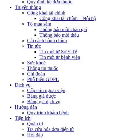
Quy định kê đơn thuốc
Truyền thông
Công khai tài chính
Công khai tài chính – Nội bộ
Tổ mua sắm
Thông báo mời chào giá
Thông báo mời thầu
Cải cách hành chính
Tin tức
Tin mới từ Sở Y Tế
Tin mới từ bệnh viện
Sức khoẻ
Thông tin thuốc
Chi đoàn
Phổ biến GDPL
Dịch vụ
Cấp cứu ngoại viện
Bảng giá dược
Bảng giá dịch vụ
Hướng dẫn
Quy trình khám bệnh
Tiện ích
Quản trị
Tra cứu hóa đơn điện tử
Hỏi đáp