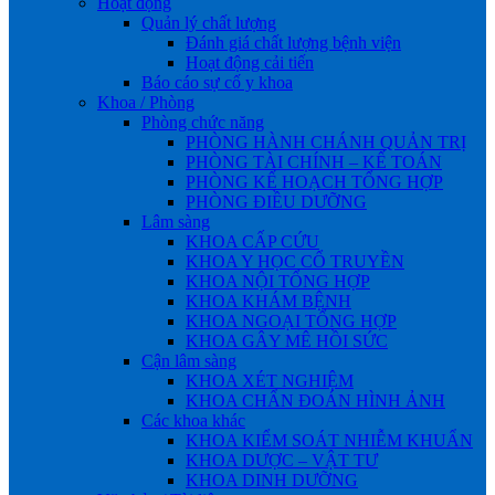
Hoạt động
Quản lý chất lượng
Đánh giá chất lượng bệnh viện
Hoạt động cải tiến
Báo cáo sự cố y khoa
Khoa / Phòng
Phòng chức năng
PHÒNG HÀNH CHÁNH QUẢN TRỊ
PHÒNG TÀI CHÍNH – KẾ TOÁN
PHÒNG KẾ HOẠCH TỔNG HỢP
PHÒNG ĐIỀU DƯỠNG
Lâm sàng
KHOA CẤP CỨU
KHOA Y HỌC CỔ TRUYỀN
KHOA NỘI TỔNG HỢP
KHOA KHÁM BỆNH
KHOA NGOẠI TỔNG HỢP
KHOA GÂY MÊ HỒI SỨC
Cận lâm sàng
KHOA XÉT NGHIỆM
KHOA CHẨN ĐOÁN HÌNH ẢNH
Các khoa khác
KHOA KIỂM SOÁT NHIỄM KHUẨN
KHOA DƯỢC – VẬT TƯ
KHOA DINH DƯỠNG