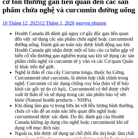
cơ tổn thương gan liên quan đến các sản
phẩm chứa nghệ và curcumin đường uống
10 Tháng 12, 2025
12 Tháng 1, 2026
nguyen phuong
Health Canada đã đánh giá nguy cơ gây độc gan liên quan
đến việc sử dụng các sản phẩm chứa nghệ hoặc curcuminoid
đường uống. Đánh giá an toàn này được khởi động sau khi
Health Canada ghi nhận được một số báo cáo ca hiếm gặp về
biến cố tổn thương gan nghiêm trọng sau khi sử dụng các sản
phẩm chứa nghệ và curcumin từ y văn và các Cơ quan Quản
lý khác trên thế giới.
Nghệ là thân rễ của cây Curcuma longa, thuộc họ Gừng.
Curcuminoid như curcumin, là nhóm hợp chất chính trong
nghệ. Curcumin có tác dụng chống oxy hóa (bảo vệ tế bào
khỏi các gốc tự do có hại).. Curcuminoid có thể được chiết
xuất từ thân rễ và sử dụng trong các sản phẩm bảo vệ sức
khỏe (Natural health products – NHPs).
Khi dùng làm gia vị trong bữa ăn với liều lượng bình thường,
chưa có vấn đề an toàn nào liên quan đến nghệ hoặc
curcuminoid được xác định. Do đó, đánh giá của Health
Canada không áp dụng cho nghệ hoặc curcuminoid khi sử
dụng với mục đích này.
Ngoài ra, khi được sử dụng tại chỗ (bôi lên da) hoặc làm chất