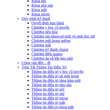
Khoa nhi
Khoa phụ sản
Khoa mắt
Khoa ngoại
Quy trình kỹ thuật
Quyết định ban hành
Chương y học cổ truyền
Chương tiêu hóa
Chương sản khoa-sơ sinh và sinh dục nữ
Chương mũi họng miệng
Chương mắt
Chương kỹ thuật chung
Chương điện quang
Chương da và lớp bao phủ
Công văn đến – đi
Tóm Tắt Thông Tin Điều Trị
Thông tin điều trị y học cổ truyền
Thông tin điều trị tai mũi họng
Thông tin điều trị răng hàm mặt
Thông tin điều trị phụ sản
Thông tin điều trị nội
Thông tin điều trị nhi
Thông tin điều trị ngoại
Thông tin điều trị mắt
Thông tin điều trị khoa mắt