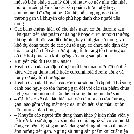
một số biện pháp quản lý đối với nguy cơ này như cập nhật
thông tin sản phẩm của các sản phẩm chứa nghệ hoặc
curcuminoid đường uống. Cụ thể, bổ sung nguy cơ tổn
thương gan và khuyến cáo phù hợp dành cho người tiêu
dùng.
Các bằng chứng hiện có cho thấy nguy cơ tổn thương gan
liên quan đến sản phẩm chứa nghệ hoặc curcuminoid thường
không phụ thuộc vào liều lượng hay thời gian sử dụng, và
khó dự đoán trước do các yếu tố nguy cơ chưa xác định đầy
đủ. Trong hầu hết các trường hợp, tình trạng tổn thương gan
có thể hồi phục sau khi ngừng sử dụng sản phẩm.
Khuyến cáo từ Health Canada
Health Canada xác định được mối liên quan mức độ có thể
giữa việc sử dụng nghệ hoặc curcuminoid đường uống và
nguy cơ gây tổn thương gan.
Health Canada khuyến cáo các nhà sản xuất cập nhật bổ sung
cảnh báo nguy cơ tổn thương gan đối với các sản phẩm chứa
nghệ và curcuminoid. Cụ thể bổ sung thông tin như sau:
– Cảnh báo về các dấu hiệu và triệu chứng của tổn thương
gan, bao gồm vàng mắt hoặc da, nước tiểu sẫm màu, buồn
nôn, nôn và đau bụng.
– Khuyến cáo người tiêu dùng tham khảo ý kiến nhân viên y
tế trước khi sử dụng các sản phẩm chứa nghệ và curcumin khi
đang có bệnh lý về gan hoặc đang sử dụng nhiều loại thuốc
ảnh hưởng đến gan. Ngừng sử dụng sản phẩm khi xuất hiện