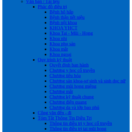
Văn bản / Tài liệu
Phác đồ điều trị
Bệnh hô hấp
Bệnh thận tiết niệu
Bệnh nội khoa
KHOA YHCT
Khoa Tai - Mũi - Họng
Khoa nhi
Khoa phụ sản
Khoa mắt
Khoa ngoại
Quy trình kỹ thuật
Quyết định ban hành
Chương y học cổ truyền
Chương tiêu hóa
Chương sản khoa-sơ sinh và sinh dục nữ
Chương mũi họng miệng
Chương mắt
Chương kỹ thuật chung
Chương điện quang
Chương da và lớp bao phủ
Công văn đến - đi
Tóm Tắt Thông Tin Điều Trị
Thông tin điều trị y học cổ truyền
Thông tin điều trị tai mũi họng