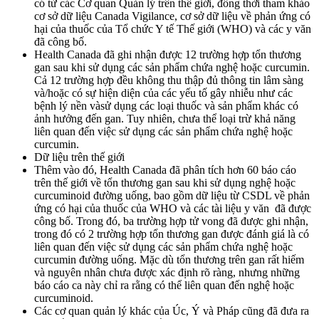
có từ các Cơ quan Quản lý trên thế giới, đồng thời tham khảo
cơ sở dữ liệu Canada Vigilance, cơ sở dữ liệu về phản ứng có
hại của thuốc của Tổ chức Y tế Thế giới (WHO) và các y văn
đã công bố.
Health Canada đã ghi nhận được 12 trường hợp tổn thương
gan sau khi sử dụng các sản phẩm chứa nghệ hoặc curcumin.
Cả 12 trường hợp đều không thu thập đủ thông tin lâm sàng
và/hoặc có sự hiện diện của các yếu tố gây nhiễu như các
bệnh lý nền vàsử dụng các loại thuốc và sản phẩm khác có
ảnh hưởng đến gan. Tuy nhiên, chưa thể loại trừ khả năng
liên quan đến việc sử dụng các sản phẩm chứa nghệ hoặc
curcumin.
Dữ liệu trên thế giới
Thêm vào đó, Health Canada đã phân tích hơn 60 báo cáo
trên thế giới về tổn thương gan sau khi sử dụng nghệ hoặc
curcuminoid đường uống, bao gồm dữ liệu từ CSDL về phản
ứng có hại của thuốc của WHO và các tài liệu y văn đã được
công bố. Trong đó, ba trường hợp tử vong đã được ghi nhận,
trong đó có 2 trường hợp tổn thương gan được đánh giá là có
liên quan đến việc sử dụng các sản phẩm chứa nghệ hoặc
curcumin đường uống. Mặc dù tổn thương trên gan rất hiếm
và nguyên nhân chưa được xác định rõ ràng, nhưng những
báo cáo ca này chỉ ra rằng có thể liên quan đến nghệ hoặc
curcuminoid.
Các cơ quan quản lý khác của Úc, Ý và Pháp cũng đã đưa ra