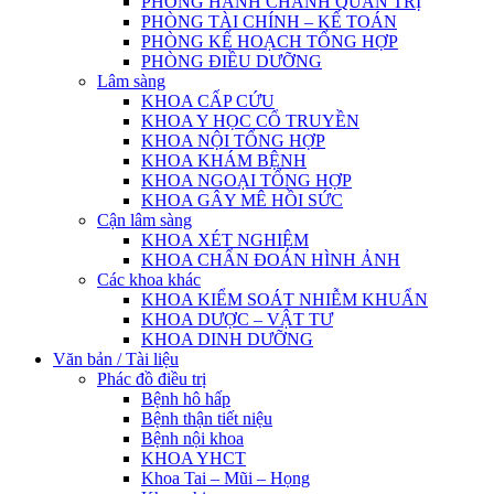
PHÒNG HÀNH CHÁNH QUẢN TRỊ
PHÒNG TÀI CHÍNH – KẾ TOÁN
PHÒNG KẾ HOẠCH TỔNG HỢP
PHÒNG ĐIỀU DƯỠNG
Lâm sàng
KHOA CẤP CỨU
KHOA Y HỌC CỔ TRUYỀN
KHOA NỘI TỔNG HỢP
KHOA KHÁM BỆNH
KHOA NGOẠI TỔNG HỢP
KHOA GÂY MÊ HỒI SỨC
Cận lâm sàng
KHOA XÉT NGHIỆM
KHOA CHẨN ĐOÁN HÌNH ẢNH
Các khoa khác
KHOA KIỂM SOÁT NHIỄM KHUẨN
KHOA DƯỢC – VẬT TƯ
KHOA DINH DƯỠNG
Văn bản / Tài liệu
Phác đồ điều trị
Bệnh hô hấp
Bệnh thận tiết niệu
Bệnh nội khoa
KHOA YHCT
Khoa Tai – Mũi – Họng