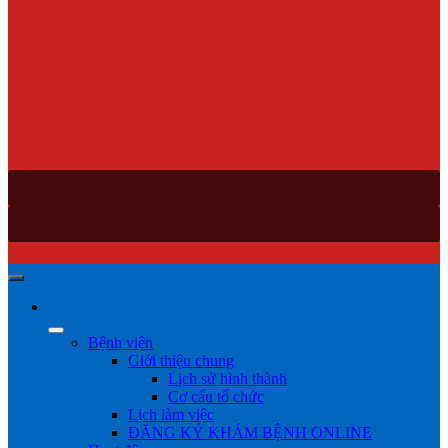
Bệnh viện
Giới thiệu chung
Lịch sử hình thành
Cơ cấu tổ chức
Lịch làm việc
ĐĂNG KÝ KHÁM BỆNH ONLINE