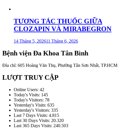
TƯƠNG TÁC THUỐC GIỮA
CLOZAPIN VÀ MIRABEGRON
14 Tháng 5, 2026
11 Tháng 6, 2026
Bệnh viện Đa Khoa Tân Bình
Đỉa chỉ: 605 Hoàng Văn Thụ, Phường Tân Sơn Nhất, TP.HCM
LƯỢT TRUY CẬP
Online Users:
42
Today's Visits:
145
Today's Visitors:
78
Yesterday's Visits:
635
Yesterday's Visitors:
335
Last 7 Days Visits:
4.815
Last 30 Days Visits:
20.320
Last 365 Days Visits:
240.503