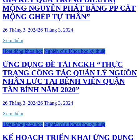
MỘNG NGUYÊN PHÁT BẰNG PP CẮT
MỘNG GHÉP TỰ THÂN”
26 Tháng 3, 2024
26 Tháng 3, 2024
Xem thêm
Hoạt động khoa học
Nghiên cứu Khoa học kỹ thuật
ỨNG DỤNG ĐỀ TÀI NCKH “THỰC
TRẠNG CÔNG TÁC QUẢN LÝ NGUỒN
NHÂN LỰC TẠI BỆNH VIỆN QUẬN
TÂN BÌNH NĂM 2020”
26 Tháng 3, 2024
26 Tháng 3, 2024
Xem thêm
Hoạt động khoa học
Nghiên cứu Khoa học kỹ thuật
KẾ HOẠCH TRIỂN KHAI ỨNG DỤNG