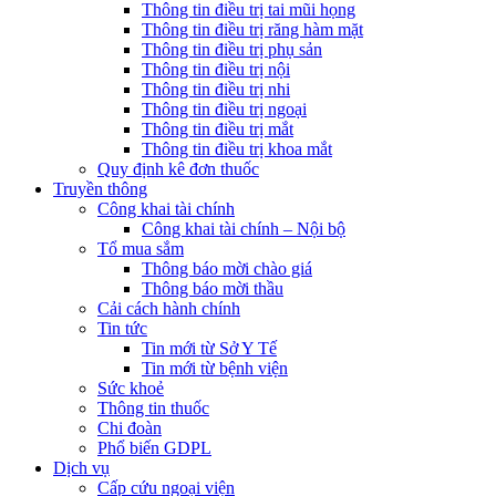
Thông tin điều trị tai mũi họng
Thông tin điều trị răng hàm mặt
Thông tin điều trị phụ sản
Thông tin điều trị nội
Thông tin điều trị nhi
Thông tin điều trị ngoại
Thông tin điều trị mắt
Thông tin điều trị khoa mắt
Quy định kê đơn thuốc
Truyền thông
Công khai tài chính
Công khai tài chính – Nội bộ
Tổ mua sắm
Thông báo mời chào giá
Thông báo mời thầu
Cải cách hành chính
Tin tức
Tin mới từ Sở Y Tế
Tin mới từ bệnh viện
Sức khoẻ
Thông tin thuốc
Chi đoàn
Phổ biến GDPL
Dịch vụ
Cấp cứu ngoại viện