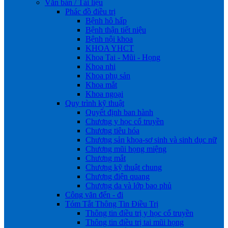
Văn bản / Tài liệu
Phác đồ điều trị
Bệnh hô hấp
Bệnh thận tiết niệu
Bệnh nội khoa
KHOA YHCT
Khoa Tai - Mũi - Họng
Khoa nhi
Khoa phụ sản
Khoa mắt
Khoa ngoại
Quy trình kỹ thuật
Quyết định ban hành
Chương y học cổ truyền
Chương tiêu hóa
Chương sản khoa-sơ sinh và sinh dục nữ
Chương mũi họng miệng
Chương mắt
Chương kỹ thuật chung
Chương điện quang
Chương da và lớp bao phủ
Công văn đến - đi
Tóm Tắt Thông Tin Điều Trị
Thông tin điều trị y học cổ truyền
Thông tin điều trị tai mũi họng