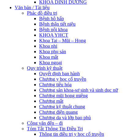
KHOA DINH DƯỠNG
Văn bản / Tài liệu
Phác đồ điều trị
Bệnh hô hấp
Bệnh thận tiết niệu
Bệnh nội khoa
KHOA YHCT
Khoa Tai – Mũi – Họng
Khoa nhi
Khoa phụ sản
Khoa mắt
Khoa ngoại
Quy trình kỹ thuật
Quyết định ban hành
Chương y học cổ truyền
Chương tiêu hóa
Chương sản khoa-sơ sinh và sinh dục nữ
Chương mũi họng miệng
Chương mắt
Chương kỹ thuật chung
Chương điện quang
Chương da và lớp bao phủ
Công văn đến – đi
Tóm Tắt Thông Tin Điều Trị
Thông tin điều trị y học cổ truyền