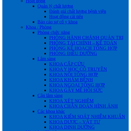
Hoạt động
Quản lý chất lượng
Đánh giá chất lượng bệnh viện
Hoạt động cải tiến
Báo cáo sự cố y khoa
Khoa / Phòng
Phòng chức năng
PHÒNG HÀNH CHÁNH QUẢN TRỊ
PHÒNG TÀI CHÍNH – KẾ TOÁN
PHÒNG KẾ HOẠCH TỔNG HỢP
PHÒNG ĐIỀU DƯỠNG
Lâm sàng
KHOA CẤP CỨU
KHOA Y HỌC CỔ TRUYỀN
KHOA NỘI TỔNG HỢP
KHOA KHÁM BỆNH
KHOA NGOẠI TỔNG HỢP
KHOA GÂY MÊ HỒI SỨC
Cận lâm sàng
KHOA XÉT NGHIỆM
KHOA CHẨN ĐOÁN HÌNH ẢNH
Các khoa khác
KHOA KIỂM SOÁT NHIỄM KHUẨN
KHOA DƯỢC – VẬT TƯ
KHOA DINH DƯỠNG