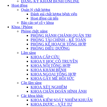
ĐĂNG KÝ KHÁM BỆNH ONLINE
Hoạt động
Quản lý chất lượng
Đánh giá chất lượng bệnh viện
Hoạt động cải tiến
Báo cáo sự cố y khoa
Khoa / Phòng
Phòng chức năng
PHÒNG HÀNH CHÁNH QUẢN TRỊ
PHÒNG TÀI CHÍNH – KẾ TOÁN
PHÒNG KẾ HOẠCH TỔNG HỢP
PHÒNG ĐIỀU DƯỠNG
Lâm sàng
KHOA CẤP CỨU
KHOA Y HỌC CỔ TRUYỀN
KHOA NỘI TỔNG HỢP
KHOA KHÁM BỆNH
KHOA NGOẠI TỔNG HỢP
KHOA GÂY MÊ HỒI SỨC
Cận lâm sàng
KHOA XÉT NGHIỆM
KHOA CHẨN ĐOÁN HÌNH ẢNH
Các khoa khác
KHOA KIỂM SOÁT NHIỄM KHUẨN
KHOA DƯỢC – VẬT TƯ