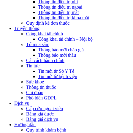
Thông tin điều trị nhi
Thông tin điều trị ngoại
Thông tin điều trị mắt
Thông tin điều trị khoa mắt
Quy định kê đơn thuốc
Truyền thông
Công khai tài chính
Công khai tài chính – Nội bộ
Tổ mua sắm
Thông báo mời chào giá
Thông báo mời thầu
Cải cách hành chính
Tin tức
Tin mới từ Sở Y Tế
Tin mới từ bệnh viện
Sức khoẻ
Thông tin thuốc
Chi đoàn
Phổ biến GDPL
Dịch vụ
Cấp cứu ngoại viện
Bảng giá dược
Bảng giá dịch vụ
Hướng dẫn
Quy trình khám bệnh