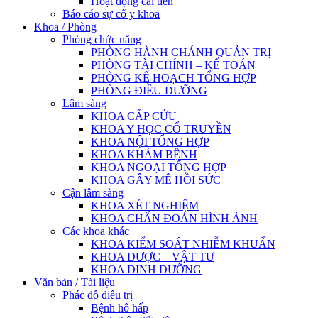
Hoạt động cải tiến
Báo cáo sự cố y khoa
Khoa / Phòng
Phòng chức năng
PHÒNG HÀNH CHÁNH QUẢN TRỊ
PHÒNG TÀI CHÍNH – KẾ TOÁN
PHÒNG KẾ HOẠCH TỔNG HỢP
PHÒNG ĐIỀU DƯỠNG
Lâm sàng
KHOA CẤP CỨU
KHOA Y HỌC CỔ TRUYỀN
KHOA NỘI TỔNG HỢP
KHOA KHÁM BỆNH
KHOA NGOẠI TỔNG HỢP
KHOA GÂY MÊ HỒI SỨC
Cận lâm sàng
KHOA XÉT NGHIỆM
KHOA CHẨN ĐOÁN HÌNH ẢNH
Các khoa khác
KHOA KIỂM SOÁT NHIỄM KHUẨN
KHOA DƯỢC – VẬT TƯ
KHOA DINH DƯỠNG
Văn bản / Tài liệu
Phác đồ điều trị
Bệnh hô hấp