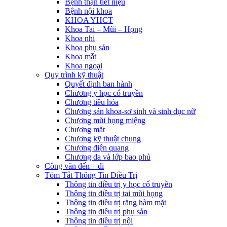
Bệnh thận tiết niệu
Bệnh nội khoa
KHOA YHCT
Khoa Tai – Mũi – Họng
Khoa nhi
Khoa phụ sản
Khoa mắt
Khoa ngoại
Quy trình kỹ thuật
Quyết định ban hành
Chương y học cổ truyền
Chương tiêu hóa
Chương sản khoa-sơ sinh và sinh dục nữ
Chương mũi họng miệng
Chương mắt
Chương kỹ thuật chung
Chương điện quang
Chương da và lớp bao phủ
Công văn đến – đi
Tóm Tắt Thông Tin Điều Trị
Thông tin điều trị y học cổ truyền
Thông tin điều trị tai mũi họng
Thông tin điều trị răng hàm mặt
Thông tin điều trị phụ sản
Thông tin điều trị nội