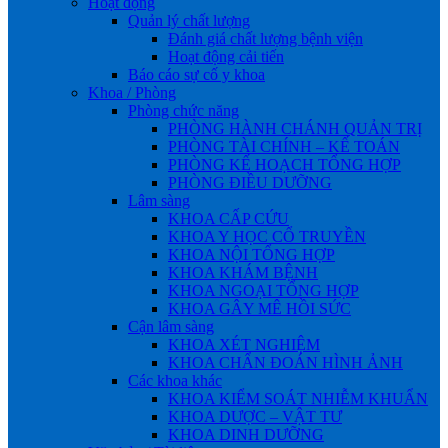
Hoạt động
Quản lý chất lượng
Đánh giá chất lượng bệnh viện
Hoạt động cải tiến
Báo cáo sự cố y khoa
Khoa / Phòng
Phòng chức năng
PHÒNG HÀNH CHÁNH QUẢN TRỊ
PHÒNG TÀI CHÍNH – KẾ TOÁN
PHÒNG KẾ HOẠCH TỔNG HỢP
PHÒNG ĐIỀU DƯỠNG
Lâm sàng
KHOA CẤP CỨU
KHOA Y HỌC CỔ TRUYỀN
KHOA NỘI TỔNG HỢP
KHOA KHÁM BỆNH
KHOA NGOẠI TỔNG HỢP
KHOA GÂY MÊ HỒI SỨC
Cận lâm sàng
KHOA XÉT NGHIỆM
KHOA CHẨN ĐOÁN HÌNH ẢNH
Các khoa khác
KHOA KIỂM SOÁT NHIỄM KHUẨN
KHOA DƯỢC – VẬT TƯ
KHOA DINH DƯỠNG