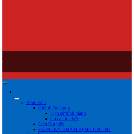
Bệnh viện
Giới thiệu chung
Lịch sử hình thành
Cơ cấu tổ chức
Lịch làm việc
ĐĂNG KÝ KHÁM BỆNH ONLINE