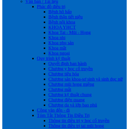
Văn bản / Tài liệu
Phác đồ điều trị
Bệnh hô hấp
Bệnh thận tiết niệu
Bệnh nội khoa
KHOA YHCT
Khoa Tai - Mũi - Họng
Khoa nhi
Khoa phụ sản
Khoa mắt
Khoa ngoại
Quy trình kỹ thuật
Quyết định ban hành
Chương y học cổ truyền
Chương tiêu hóa
Chương sản khoa-sơ sinh và sinh dục nữ
Chương mũi họng miệng
Chương mắt
Chương kỹ thuật chung
Chương điện quang
Chương da và lớp bao phủ
Công văn đến - đi
Tóm Tắt Thông Tin Điều Trị
Thông tin điều trị y học cổ truyền
Thông tin điều trị tai mũi họng