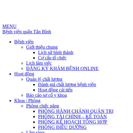
MENU
Bệnh viện quận Tân Bình
Bệnh viện
Giới thiệu chung
Lịch sử hình thành
Cơ cấu tổ chức
Lịch làm việc
ĐĂNG KÝ KHÁM BỆNH ONLINE
Hoạt động
Quản lý chất lượng
Đánh giá chất lượng bệnh viện
Hoạt động cải tiến
Báo cáo sự cố y khoa
Khoa / Phòng
Phòng chức năng
PHÒNG HÀNH CHÁNH QUẢN TRỊ
PHÒNG TÀI CHÍNH – KẾ TOÁN
PHÒNG KẾ HOẠCH TỔNG HỢP
PHÒNG ĐIỀU DƯỠNG
Lâm sàng