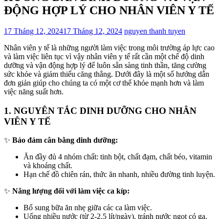
ĐỘNG HỢP LÝ CHO NHÂN VIÊN Y TẾ
17 Tháng 12, 2024
17 Tháng 12, 2024
nguyen thanh tuyen
Nhân viên y tế là những người làm việc trong môi trường áp lực cao
và làm việc liên tục vì vậy nhân viên y tế rất cần một chế độ dinh
dưỡng và vận động hợp lý để luôn sẵn sàng tinh thần, tăng cường
sức khỏe và giảm thiểu căng thẳng. Dưới đây là một số hướng dẫn
đơn giản giúp cho chúng ta có một cơ thể khỏe mạnh hơn và làm
việc năng suất hơn.
1. NGUYÊN TẮC DINH DƯỠNG CHO NHÂN
VIÊN Y TẾ
✨
Bảo đảm cân bằng dinh dưỡng:
Ăn đầy đủ 4 nhóm chất: tinh bột, chất đạm, chất béo, vitamin
và khoáng chất.
Hạn chế đồ chiên rán, thức ăn nhanh, nhiều đường tinh luyện.
✨
Năng lượng đối với làm việc ca kíp:
Bổ sung bữa ăn nhẹ giữa các ca làm việc.
Uống nhiều nước (từ 2-2.5 lít/ngày), tránh nước ngọt có ga.