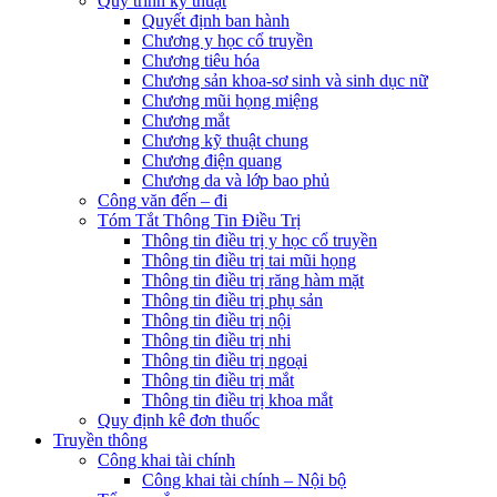
Quy trình kỹ thuật
Quyết định ban hành
Chương y học cổ truyền
Chương tiêu hóa
Chương sản khoa-sơ sinh và sinh dục nữ
Chương mũi họng miệng
Chương mắt
Chương kỹ thuật chung
Chương điện quang
Chương da và lớp bao phủ
Công văn đến – đi
Tóm Tắt Thông Tin Điều Trị
Thông tin điều trị y học cổ truyền
Thông tin điều trị tai mũi họng
Thông tin điều trị răng hàm mặt
Thông tin điều trị phụ sản
Thông tin điều trị nội
Thông tin điều trị nhi
Thông tin điều trị ngoại
Thông tin điều trị mắt
Thông tin điều trị khoa mắt
Quy định kê đơn thuốc
Truyền thông
Công khai tài chính
Công khai tài chính – Nội bộ