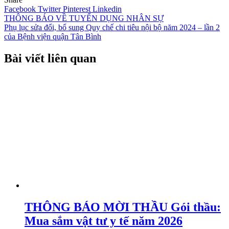
Facebook
Twitter
Pinterest
Linkedin
Điều
THÔNG BÁO VỀ TUYỂN DỤNG NHÂN SỰ
Phụ lục sửa đổi, bổ sung Quy chế chi tiêu nội bộ năm 2024 – lần 2
hướng
của Bệnh viện quận Tân Bình
bài
Bài viết liên quan
viết
THÔNG BÁO MỜI THẦU Gói thầu:
Mua sắm vật tư y tế năm 2026