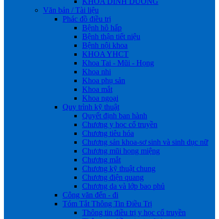
KHOA DINH DƯỠNG
Văn bản / Tài liệu
Phác đồ điều trị
Bệnh hô hấp
Bệnh thận tiết niệu
Bệnh nội khoa
KHOA YHCT
Khoa Tai - Mũi - Họng
Khoa nhi
Khoa phụ sản
Khoa mắt
Khoa ngoại
Quy trình kỹ thuật
Quyết định ban hành
Chương y học cổ truyền
Chương tiêu hóa
Chương sản khoa-sơ sinh và sinh dục nữ
Chương mũi họng miệng
Chương mắt
Chương kỹ thuật chung
Chương điện quang
Chương da và lớp bao phủ
Công văn đến - đi
Tóm Tắt Thông Tin Điều Trị
Thông tin điều trị y học cổ truyền