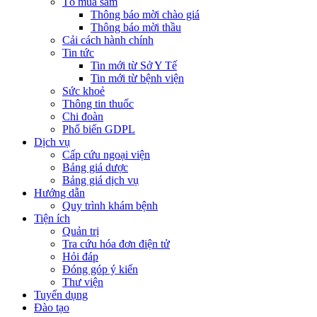
Tổ mua sắm
Thông báo mời chào giá
Thông báo mời thầu
Cải cách hành chính
Tin tức
Tin mới từ Sở Y Tế
Tin mới từ bệnh viện
Sức khoẻ
Thông tin thuốc
Chi đoàn
Phổ biến GDPL
Dịch vụ
Cấp cứu ngoại viện
Bảng giá dược
Bảng giá dịch vụ
Hướng dẫn
Quy trình khám bệnh
Tiện ích
Quản trị
Tra cứu hóa đơn điện tử
Hỏi đáp
Đóng góp ý kiến
Thư viện
Tuyển dụng
Đào tạo