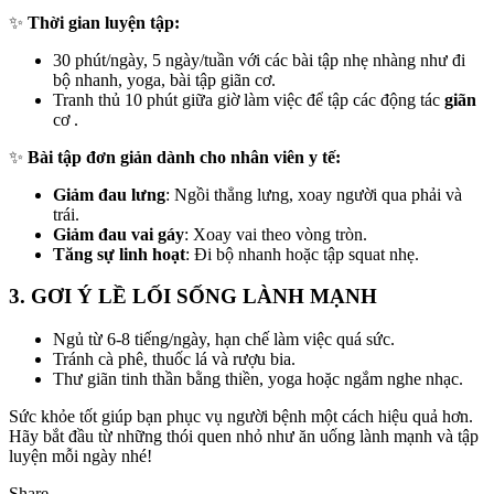
✨
Thời gian luyện tập:
30 phút/ngày, 5 ngày/tuần với các bài tập nhẹ nhàng như đi
bộ nhanh, yoga, bài tập giãn cơ.
Tranh thủ 10 phút giữa giờ làm việc để tập các động tác
giãn
cơ .
✨
Bài tập đơn giản dành cho nhân viên y tế:
Giảm đau lưng
: Ngồi thẳng lưng, xoay người qua phải và
trái.
Giảm đau vai gáy
: Xoay vai theo vòng tròn.
Tăng sự linh hoạt
: Đi bộ nhanh hoặc tập squat nhẹ.
3. GƠI Ý LỀ LỐI SỐNG LÀNH MẠNH
Ngủ từ 6-8 tiếng/ngày, hạn chế làm việc quá sức.
Tránh cà phê, thuốc lá và rượu bia.
Thư giãn tinh thần bằng thiền, yoga hoặc ngắm nghe nhạc.
Sức khỏe tốt giúp bạn phục vụ người bệnh một cách hiệu quả hơn.
Hãy bắt đầu từ những thói quen nhỏ như ăn uống lành mạnh và tập
luyện mỗi ngày nhé!
Share