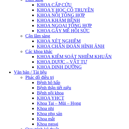
KHOA CẤP CỨU
KHOA Y HỌC CỔ TRUYỀN
KHOA NỘI TỔNG HỢP
KHOA KHÁM BỆNH
KHOA NGOẠI TỔNG HỢP
KHOA GÂY MÊ HỒI SỨC
Cận lâm sàng
KHOA XÉT NGHIỆM
KHOA CHẨN ĐOÁN HÌNH ẢNH
Các khoa khác
KHOA KIỂM SOÁT NHIỄM KHUẨN
KHOA DƯỢC – VẬT TƯ
KHOA DINH DƯỠNG
Văn bản / Tài liệu
Phác đồ điều trị
Bệnh hô hấp
Bệnh thận tiết niệu
Bệnh nội khoa
KHOA YHCT
Khoa Tai – Mũi – Họng
Khoa nhi
Khoa phụ sản
Khoa mắt
Khoa ngoại