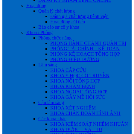
ĐĂNG KÝ KHÁM BỆNH ONLINE
Hoạt động
Quản lý chất lượng
Đánh giá chất lượng bệnh viện
Hoạt động cải tiến
Báo cáo sự cố y khoa
Khoa / Phòng
Phòng chức năng
PHÒNG HÀNH CHÁNH QUẢN TRỊ
PHÒNG TÀI CHÍNH – KẾ TOÁN
PHÒNG KẾ HOẠCH TỔNG HỢP
PHÒNG ĐIỀU DƯỠNG
Lâm sàng
KHOA CẤP CỨU
KHOA Y HỌC CỔ TRUYỀN
KHOA NỘI TỔNG HỢP
KHOA KHÁM BỆNH
KHOA NGOẠI TỔNG HỢP
KHOA GÂY MÊ HỒI SỨC
Cận lâm sàng
KHOA XÉT NGHIỆM
KHOA CHẨN ĐOÁN HÌNH ẢNH
Các khoa khác
KHOA KIỂM SOÁT NHIỄM KHUẨN
KHOA DƯỢC – VẬT TƯ