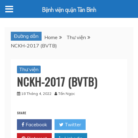
Bệnh viện quận Tân Bình
Skip
to
Đường dẫn
Home
Thư viện
content
NCKH-2017 (BVTB)
Thư viện
NCKH-2017 (BVTB)
18 Tháng 4, 2022
Tấn Ngọc
SHARE
Facebook
Twitter