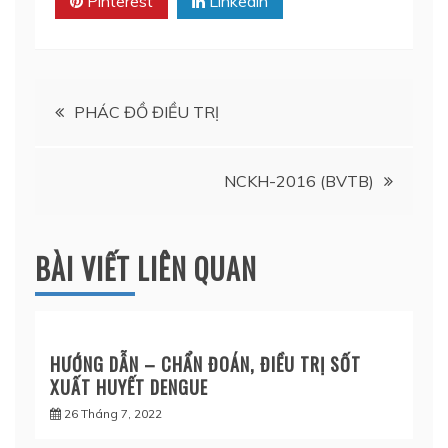
Pinterest
Linkedin
Điều
PHÁC ĐỒ ĐIỀU TRỊ
hướng
NCKH-2016 (BVTB)
bài
viết
BÀI VIẾT LIÊN QUAN
HƯỚNG DẪN – CHẨN ĐOÁN, ĐIỀU TRỊ SỐT
XUẤT HUYẾT DENGUE
26 Tháng 7, 2022