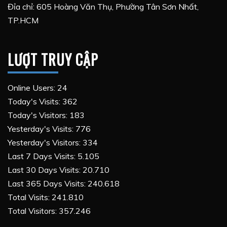
Đỉa chỉ: 605 Hoàng Văn Thụ, Phường Tân Sơn Nhất,
TP.HCM
LƯỢT TRUY CẬP
Online Users:
24
Today's Visits:
362
Today's Visitors:
183
Yesterday's Visits:
776
Yesterday's Visitors:
334
Last 7 Days Visits:
5.105
Last 30 Days Visits:
20.710
Last 365 Days Visits:
240.618
Total Visits:
241.810
Total Visitors:
357.246