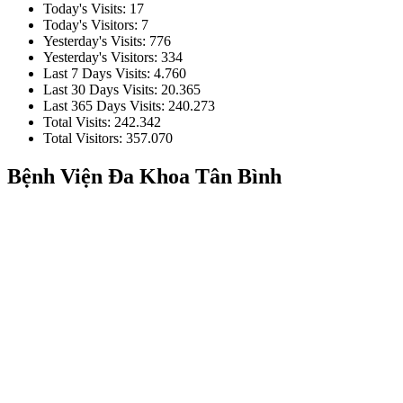
Today's Visits:
17
Today's Visitors:
7
Yesterday's Visits:
776
Yesterday's Visitors:
334
Last 7 Days Visits:
4.760
Last 30 Days Visits:
20.365
Last 365 Days Visits:
240.273
Total Visits:
242.342
Total Visitors:
357.070
Bệnh Viện Đa Khoa Tân Bình