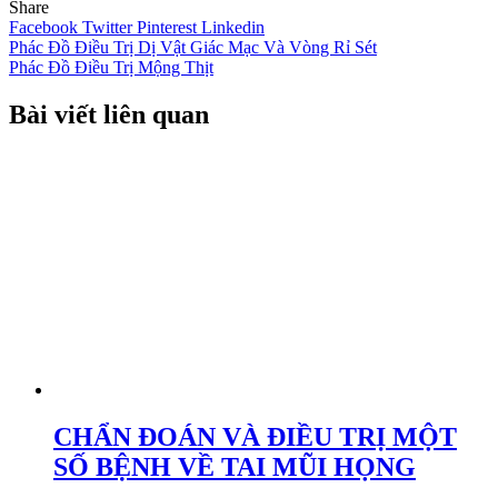
Share
Facebook
Twitter
Pinterest
Linkedin
Điều
Phác Đồ Điều Trị Dị Vật Giác Mạc Và Vòng Rỉ Sét
Phác Đồ Điều Trị Mộng Thịt
hướng
bài
Bài viết liên quan
viết
CHẨN ĐOÁN VÀ ĐIỀU TRỊ MỘT
SỐ BỆNH VỀ TAI MŨI HỌNG