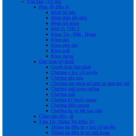
Văn bản / Tài liệu
Phác đồ điều trị
Bệnh hô hấp
Bệnh thận tiết niệu
Bệnh nội khoa
KHOA YHCT
Khoa Tai - Mũi - Họng
Khoa nhi
Khoa phụ sản
Khoa mắt
Khoa ngoại
Quy trình kỹ thuật
Quyết định ban hành
Chương y học cổ truyền
Chương tiêu hóa
Chương sản khoa-sơ sinh và sinh dục nữ
Chương mũi họng miệng
Chương mắt
Chương kỹ thuật chung
Chương điện quang
Chương da và lớp bao phủ
Công văn đến - đi
Tóm Tắt Thông Tin Điều Trị
Thông tin điều trị y học cổ truyền
Thông tin điều trị tai mũi họng