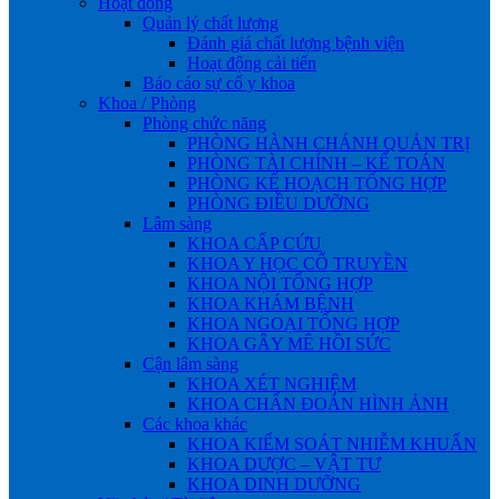
Hoạt động
Quản lý chất lượng
Đánh giá chất lượng bệnh viện
Hoạt động cải tiến
Báo cáo sự cố y khoa
Khoa / Phòng
Phòng chức năng
PHÒNG HÀNH CHÁNH QUẢN TRỊ
PHÒNG TÀI CHÍNH – KẾ TOÁN
PHÒNG KẾ HOẠCH TỔNG HỢP
PHÒNG ĐIỀU DƯỠNG
Lâm sàng
KHOA CẤP CỨU
KHOA Y HỌC CỔ TRUYỀN
KHOA NỘI TỔNG HỢP
KHOA KHÁM BỆNH
KHOA NGOẠI TỔNG HỢP
KHOA GÂY MÊ HỒI SỨC
Cận lâm sàng
KHOA XÉT NGHIỆM
KHOA CHẨN ĐOÁN HÌNH ẢNH
Các khoa khác
KHOA KIỂM SOÁT NHIỄM KHUẨN
KHOA DƯỢC – VẬT TƯ
KHOA DINH DƯỠNG