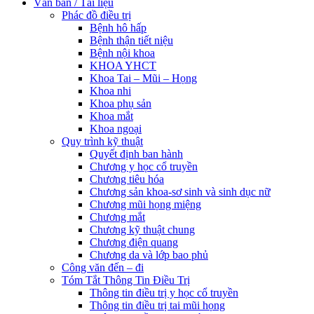
Văn bản / Tài liệu
Phác đồ điều trị
Bệnh hô hấp
Bệnh thận tiết niệu
Bệnh nội khoa
KHOA YHCT
Khoa Tai – Mũi – Họng
Khoa nhi
Khoa phụ sản
Khoa mắt
Khoa ngoại
Quy trình kỹ thuật
Quyết định ban hành
Chương y học cổ truyền
Chương tiêu hóa
Chương sản khoa-sơ sinh và sinh dục nữ
Chương mũi họng miệng
Chương mắt
Chương kỹ thuật chung
Chương điện quang
Chương da và lớp bao phủ
Công văn đến – đi
Tóm Tắt Thông Tin Điều Trị
Thông tin điều trị y học cổ truyền
Thông tin điều trị tai mũi họng