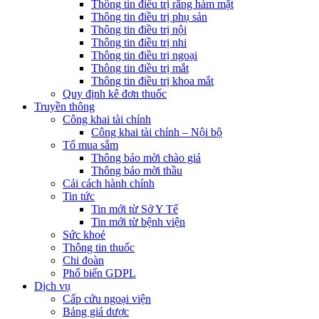
Thông tin điều trị răng hàm mặt
Thông tin điều trị phụ sản
Thông tin điều trị nội
Thông tin điều trị nhi
Thông tin điều trị ngoại
Thông tin điều trị mắt
Thông tin điều trị khoa mắt
Quy định kê đơn thuốc
Truyền thông
Công khai tài chính
Công khai tài chính – Nội bộ
Tổ mua sắm
Thông báo mời chào giá
Thông báo mời thầu
Cải cách hành chính
Tin tức
Tin mới từ Sở Y Tế
Tin mới từ bệnh viện
Sức khoẻ
Thông tin thuốc
Chi đoàn
Phổ biến GDPL
Dịch vụ
Cấp cứu ngoại viện
Bảng giá dược