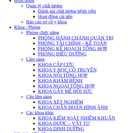
Hoạt động
Quản lý chất lượng
Đánh giá chất lượng bệnh viện
Hoạt động cải tiến
Báo cáo sự cố y khoa
Khoa / Phòng
Phòng chức năng
PHÒNG HÀNH CHÁNH QUẢN TRỊ
PHÒNG TÀI CHÍNH – KẾ TOÁN
PHÒNG KẾ HOẠCH TỔNG HỢP
PHÒNG ĐIỀU DƯỠNG
Lâm sàng
KHOA CẤP CỨU
KHOA Y HỌC CỔ TRUYỀN
KHOA NỘI TỔNG HỢP
KHOA KHÁM BỆNH
KHOA NGOẠI TỔNG HỢP
KHOA GÂY MÊ HỒI SỨC
Cận lâm sàng
KHOA XÉT NGHIỆM
KHOA CHẨN ĐOÁN HÌNH ẢNH
Các khoa khác
KHOA KIỂM SOÁT NHIỄM KHUẨN
KHOA DƯỢC – VẬT TƯ
KHOA DINH DƯỠNG