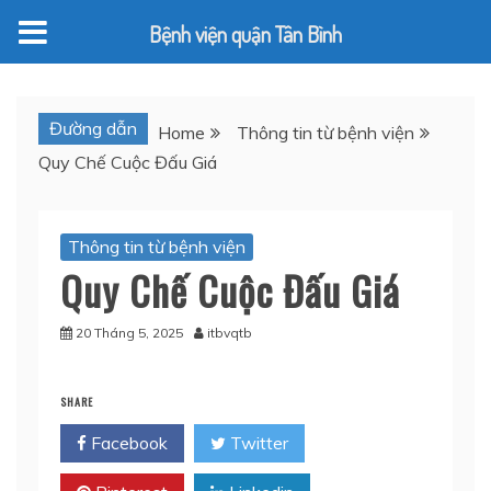
Bệnh viện quận Tân Bình
Skip
to
Đường dẫn
Home
Thông tin từ bệnh viện
content
Quy Chế Cuộc Đấu Giá
Thông tin từ bệnh viện
Quy Chế Cuộc Đấu Giá
20 Tháng 5, 2025
itbvqtb
SHARE
Facebook
Twitter