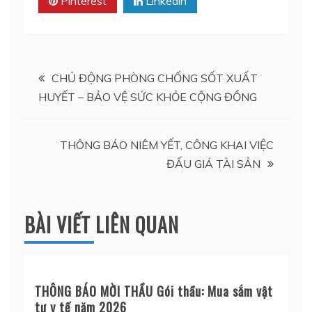
Pinterest
Linkedin
Điều
CHỦ ĐỘNG PHÒNG CHỐNG SỐT XUẤT
HUYẾT – BẢO VỆ SỨC KHỎE CỘNG ĐỒNG
hướng
bài
THÔNG BÁO NIÊM YẾT, CÔNG KHAI VIỆC
ĐẤU GIÁ TÀI SẢN
viết
BÀI VIẾT LIÊN QUAN
THÔNG BÁO MỜI THẦU Gói thầu: Mua sắm vật
tư y tế năm 2026