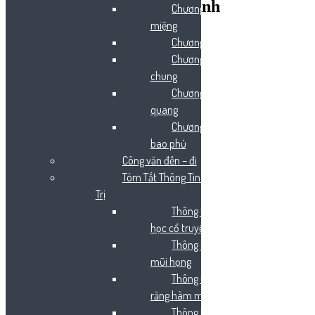
Bệnh Viện Đa Khoa Tân Bình
Chương mũi họng
miệng
Chương mắt
Chương kỹ thuật
chung
Chương điện
quang
Chương da và lớp
bao phủ
Công văn đến – đi
Tóm Tắt Thông Tin Điều
Trị
Thông tin điều trị y
học cổ truyền
Thông tin điều trị tai
mũi họng
Thông tin điều trị
răng hàm mặt
Thông tin điều trị