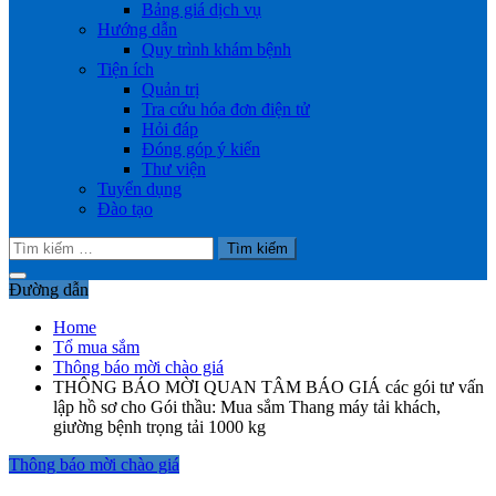
Bảng giá dịch vụ
Hướng dẫn
Quy trình khám bệnh
Tiện ích
Quản trị
Tra cứu hóa đơn điện tử
Hỏi đáp
Đóng góp ý kiến
Thư viện
Tuyển dụng
Đào tạo
Tìm
kiếm
cho:
Đường dẫn
Home
Tổ mua sắm
Thông báo mời chào giá
THÔNG BÁO MỜI QUAN TÂM BÁO GIÁ các gói tư vấn
lập hồ sơ cho Gói thầu: Mua sắm Thang máy tải khách,
giường bệnh trọng tải 1000 kg
Thông báo mời chào giá