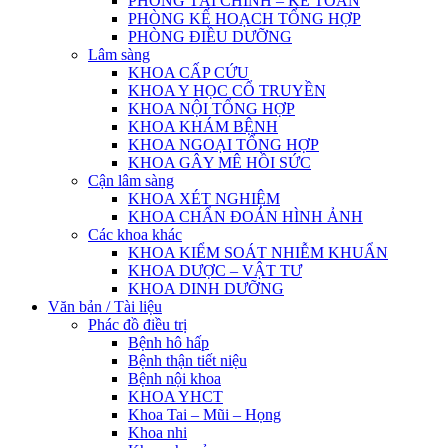
PHÒNG TÀI CHÍNH – KẾ TOÁN
PHÒNG KẾ HOẠCH TỔNG HỢP
PHÒNG ĐIỀU DƯỠNG
Lâm sàng
KHOA CẤP CỨU
KHOA Y HỌC CỔ TRUYỀN
KHOA NỘI TỔNG HỢP
KHOA KHÁM BỆNH
KHOA NGOẠI TỔNG HỢP
KHOA GÂY MÊ HỒI SỨC
Cận lâm sàng
KHOA XÉT NGHIỆM
KHOA CHẨN ĐOÁN HÌNH ẢNH
Các khoa khác
KHOA KIỂM SOÁT NHIỄM KHUẨN
KHOA DƯỢC – VẬT TƯ
KHOA DINH DƯỠNG
Văn bản / Tài liệu
Phác đồ điều trị
Bệnh hô hấp
Bệnh thận tiết niệu
Bệnh nội khoa
KHOA YHCT
Khoa Tai – Mũi – Họng
Khoa nhi