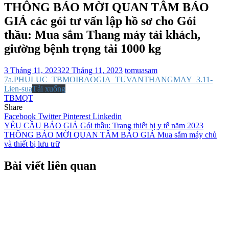
THÔNG BÁO MỜI QUAN TÂM BÁO
GIÁ các gói tư vấn lập hồ sơ cho Gói
thầu: Mua sắm Thang máy tải khách,
giường bệnh trọng tải 1000 kg
3 Tháng 11, 2023
22 Tháng 11, 2023
tomuasam
7a.PHULUC_TBMOIBAOGIA_TUVANTHANGMAY_3.11-
Lien-sua
Tải xuống
TBMQT
Share
Facebook
Twitter
Pinterest
Linkedin
Điều
YÊU CẦU BÁO GIÁ Gói thầu: Trang thiết bị y tế năm 2023
THÔNG BÁO MỜI QUAN TÂM BÁO GIÁ Mua sắm máy chủ
hướng
và thiết bị lưu trữ
bài
Bài viết liên quan
viết