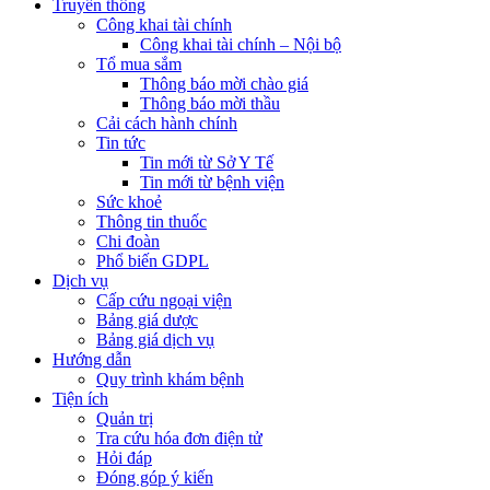
Truyền thông
Công khai tài chính
Công khai tài chính – Nội bộ
Tổ mua sắm
Thông báo mời chào giá
Thông báo mời thầu
Cải cách hành chính
Tin tức
Tin mới từ Sở Y Tế
Tin mới từ bệnh viện
Sức khoẻ
Thông tin thuốc
Chi đoàn
Phổ biến GDPL
Dịch vụ
Cấp cứu ngoại viện
Bảng giá dược
Bảng giá dịch vụ
Hướng dẫn
Quy trình khám bệnh
Tiện ích
Quản trị
Tra cứu hóa đơn điện tử
Hỏi đáp
Đóng góp ý kiến