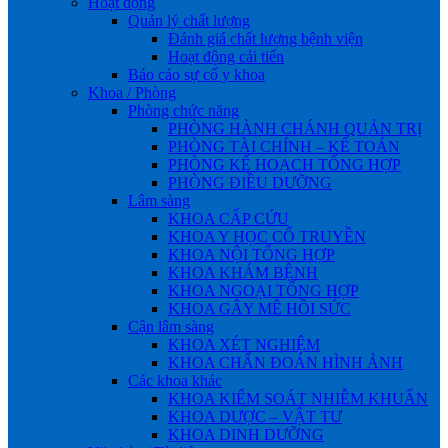
Hoạt động
Quản lý chất lượng
Đánh giá chất lượng bệnh viện
Hoạt động cải tiến
Báo cáo sự cố y khoa
Khoa / Phòng
Phòng chức năng
PHÒNG HÀNH CHÁNH QUẢN TRỊ
PHÒNG TÀI CHÍNH – KẾ TOÁN
PHÒNG KẾ HOẠCH TỔNG HỢP
PHÒNG ĐIỀU DƯỠNG
Lâm sàng
KHOA CẤP CỨU
KHOA Y HỌC CỔ TRUYỀN
KHOA NỘI TỔNG HỢP
KHOA KHÁM BỆNH
KHOA NGOẠI TỔNG HỢP
KHOA GÂY MÊ HỒI SỨC
Cận lâm sàng
KHOA XÉT NGHIỆM
KHOA CHẨN ĐOÁN HÌNH ẢNH
Các khoa khác
KHOA KIỂM SOÁT NHIỄM KHUẨN
KHOA DƯỢC – VẬT TƯ
KHOA DINH DƯỠNG