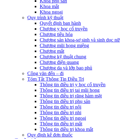
Khoa phụ sản
Khoa mắt
Khoa ngoại
Quy trình kỹ thuật
Quyết định ban hành
Chương y học cổ truyền
Chương tiêu hóa
Chương sản khoa-sơ sinh và sinh dục nữ
Chương mũi họng miệng
Chương mắt
Chương kỹ thuật chung
Chương điện quang
Chương da và lớp bao phủ
Công văn đến – đi
Tóm Tắt Thông Tin Điều Trị
Thông tin điều trị y học cổ truyền
Thông tin điều trị tai mũi họng
Thông tin điều trị răng hàm mặt
Thông tin điều trị phụ sản
Thông tin điều trị nội
Thông tin điều trị nhi
Thông tin điều trị ngoại
Thông tin điều trị mắt
Thông tin điều trị khoa mắt
Quy định kê đơn thuốc