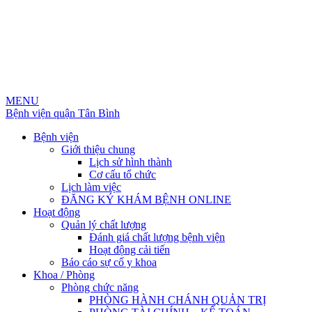
MENU
Bệnh viện quận Tân Bình
Bệnh viện
Giới thiệu chung
Lịch sử hình thành
Cơ cấu tổ chức
Lịch làm việc
ĐĂNG KÝ KHÁM BỆNH ONLINE
Hoạt động
Quản lý chất lượng
Đánh giá chất lượng bệnh viện
Hoạt động cải tiến
Báo cáo sự cố y khoa
Khoa / Phòng
Phòng chức năng
PHÒNG HÀNH CHÁNH QUẢN TRỊ