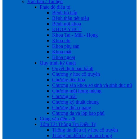
Văn bản / Tài liệu
Phác đồ điều trị
Bệnh hô hấp
Bệnh thận tiết niệu
Bệnh nội khoa
KHOA YHCT
Khoa Tai - Mũi - Họng
Khoa nhi
Khoa phụ sản
Khoa mắt
Khoa ngoại
Quy trình kỹ thuật
Quyết định ban hành
Chương y học cổ truyền
Chương tiêu hóa
Chương sản khoa-sơ sinh và sinh dục nữ
Chương mũi họng miệng
Chương mắt
Chương kỹ thuật chung
Chương điện quang
Chương da và lớp bao phủ
Công văn đến - đi
Tóm Tắt Thông Tin Điều Trị
Thông tin điều trị y học cổ truyền
Thông tin điều trị tai mũi họng