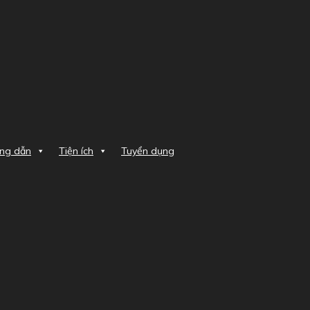
ng dẫn
Tiện ích
Tuyển dụng
 nhãn khoa YC-1800 của Bệnh viện