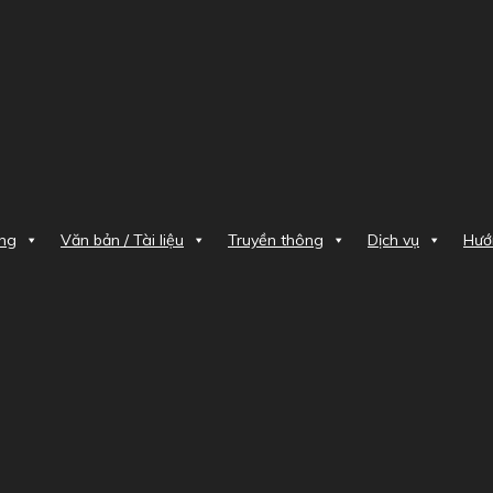
òng
Văn bản / Tài liệu
Truyền thông
Dịch vụ
Hướ
ng báo mời chào giá
 GIÁ Gói thầu: Mua sắm linh kiện thay thế Máy laser YAG