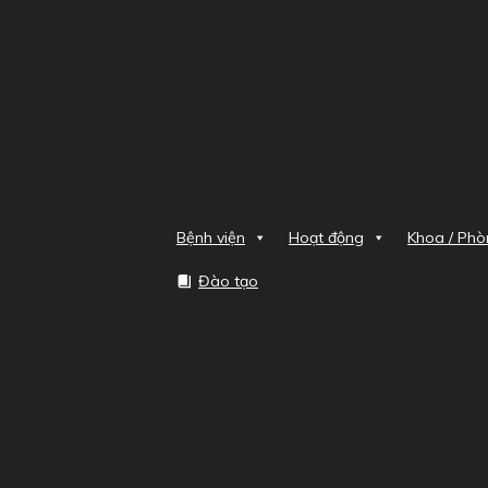
Bệnh viện
Hoạt động
Khoa / Ph
Đào tạo
Home
Tổ mua sắm
Thô
Đường dẫn
THÔNG BÁO MỜI QUAN TÂM BÁO
Thông báo mời chào giá