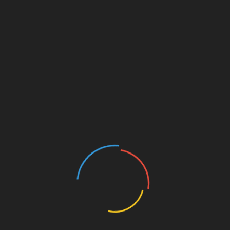
TÂM BÁO GIÁ Gói thầu: Mua sắm 
hoa YC-1800 của Bệnh viện
T_
Tải xuống
st
Linkedin
uyện đẹp 2023: CHUYỆN VỀ
Tủ sách Chuyển đổi số 
” – MẸ VIỆT NAM ANH