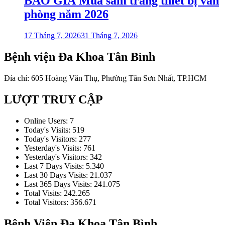
BÁO GIÁ Mua sắm trang thiết bị văn
phòng năm 2026
17 Tháng 7, 2026
31 Tháng 7, 2026
Bệnh viện Đa Khoa Tân Bình
Đỉa chỉ: 605 Hoàng Văn Thụ, Phường Tân Sơn Nhất, TP.HCM
LƯỢT TRUY CẬP
Online Users:
7
Today's Visits:
519
Today's Visitors:
277
Yesterday's Visits:
761
Yesterday's Visitors:
342
Last 7 Days Visits:
5.340
Last 30 Days Visits:
21.037
Last 365 Days Visits:
241.075
Total Visits:
242.265
Total Visitors:
356.671
Bệnh Viện Đa Khoa Tân Bình