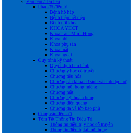
Văn bản / Tài liệu
Phác đồ điều trị
Bệnh hô hấp
Bệnh thận tiết niệu
Bệnh nội khoa
KHOA YHCT
Khoa Tai - Mũi - Họng
Khoa nhi
Khoa phụ sản
Khoa mắt
Khoa ngoại
Quy trình kỹ thuật
Quyết định ban hành
Chương y học cổ truyền
Chương tiêu hóa
Chương sản khoa-sơ sinh và sinh dục nữ
Chương mũi họng miệng
Chương mắt
Chương kỹ thuật chung
Chương điện quang
Chương da và lớp bao phủ
Công văn đến - đi
Tóm Tắt Thông Tin Điều Trị
Thông tin điều trị y học cổ truyền
Thông tin điều trị tai mũi họng