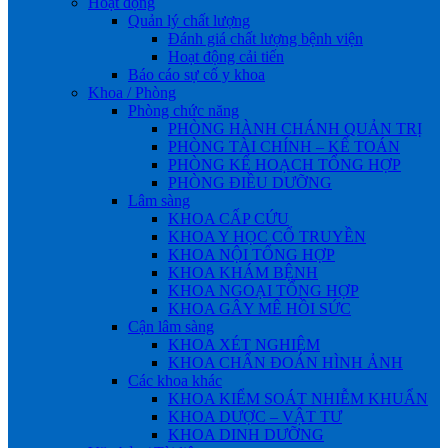
Hoạt động
Quản lý chất lượng
Đánh giá chất lượng bệnh viện
Hoạt động cải tiến
Báo cáo sự cố y khoa
Khoa / Phòng
Phòng chức năng
PHÒNG HÀNH CHÁNH QUẢN TRỊ
PHÒNG TÀI CHÍNH – KẾ TOÁN
PHÒNG KẾ HOẠCH TỔNG HỢP
PHÒNG ĐIỀU DƯỠNG
Lâm sàng
KHOA CẤP CỨU
KHOA Y HỌC CỔ TRUYỀN
KHOA NỘI TỔNG HỢP
KHOA KHÁM BỆNH
KHOA NGOẠI TỔNG HỢP
KHOA GÂY MÊ HỒI SỨC
Cận lâm sàng
KHOA XÉT NGHIỆM
KHOA CHẨN ĐOÁN HÌNH ẢNH
Các khoa khác
KHOA KIỂM SOÁT NHIỄM KHUẨN
KHOA DƯỢC – VẬT TƯ
KHOA DINH DƯỠNG