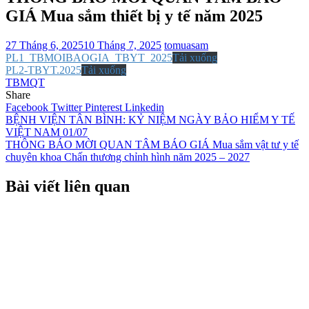
GIÁ Mua sắm thiết bị y tế năm 2025
27 Tháng 6, 2025
10 Tháng 7, 2025
tomuasam
PL1_TBMOIBAOGIA_TBYT_2025
Tải xuống
PL2-TBYT.2025
Tải xuống
TBMQT
Share
Facebook
Twitter
Pinterest
Linkedin
Điều
BỆNH VIỆN TÂN BÌNH: KỶ NIỆM NGÀY BẢO HIỂM Y TẾ
VIỆT NAM 01/07
hướng
THÔNG BÁO MỜI QUAN TÂM BÁO GIÁ Mua sắm vật tư y tế
bài
chuyên khoa Chấn thương chỉnh hình năm 2025 – 2027
viết
Bài viết liên quan