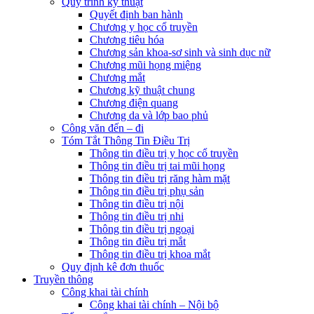
Quy trình kỹ thuật
Quyết định ban hành
Chương y học cổ truyền
Chương tiêu hóa
Chương sản khoa-sơ sinh và sinh dục nữ
Chương mũi họng miệng
Chương mắt
Chương kỹ thuật chung
Chương điện quang
Chương da và lớp bao phủ
Công văn đến – đi
Tóm Tắt Thông Tin Điều Trị
Thông tin điều trị y học cổ truyền
Thông tin điều trị tai mũi họng
Thông tin điều trị răng hàm mặt
Thông tin điều trị phụ sản
Thông tin điều trị nội
Thông tin điều trị nhi
Thông tin điều trị ngoại
Thông tin điều trị mắt
Thông tin điều trị khoa mắt
Quy định kê đơn thuốc
Truyền thông
Công khai tài chính
Công khai tài chính – Nội bộ