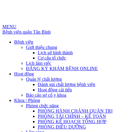
MENU
Bệnh viện quận Tân Bình
Bệnh viện
Giới thiệu chung
Lịch sử hình thành
Cơ cấu tổ chức
Lịch làm việc
ĐĂNG KÝ KHÁM BỆNH ONLINE
Hoạt động
Quản lý chất lượng
Đánh giá chất lượng bệnh viện
Hoạt động cải tiến
Báo cáo sự cố y khoa
Khoa / Phòng
Phòng chức năng
PHÒNG HÀNH CHÁNH QUẢN TRỊ
PHÒNG TÀI CHÍNH – KẾ TOÁN
PHÒNG KẾ HOẠCH TỔNG HỢP
PHÒNG ĐIỀU DƯỠNG