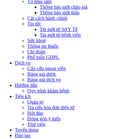
Tổ mua sắm
Thông báo mời chào giá
Thông báo mời thầu
Cải cách hành chính
Tin tức
Tin mới từ Sở Y Tế
Tin mới từ bệnh viện
Sức khoẻ
Thông tin thuốc
Chi đoàn
Phổ biến GDPL
Dịch vụ
Cấp cứu ngoại viện
Bảng giá dược
Bảng giá dịch vụ
Hướng dẫn
Quy trình khám bệnh
Tiện ích
Quản trị
Tra cứu hóa đơn điện tử
Hỏi đáp
Đóng góp ý kiến
Thư viện
Tuyển dụng
Đào tạo