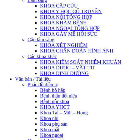
Lâm sàng
KHOA CẤP CỨU
KHOA Y HỌC CỔ TRUYỀN
KHOA NỘI TỔNG HỢP
KHOA KHÁM BỆNH
KHOA NGOẠI TỔNG HỢP
KHOA GÂY MÊ HỒI SỨC
Cận lâm sàng
KHOA XÉT NGHIỆM
KHOA CHẨN ĐOÁN HÌNH ẢNH
Các khoa khác
KHOA KIỂM SOÁT NHIỄM KHUẨN
KHOA DƯỢC – VẬT TƯ
KHOA DINH DƯỠNG
Văn bản / Tài liệu
Phác đồ điều trị
Bệnh hô hấp
Bệnh thận tiết niệu
Bệnh nội khoa
KHOA YHCT
Khoa Tai – Mũi – Họng
Khoa nhi
Khoa phụ sản
Khoa mắt
Khoa ngoại