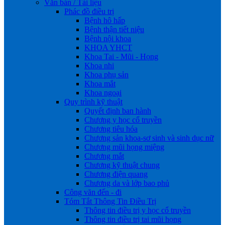
Văn bản / Tài liệu
Phác đồ điều trị
Bệnh hô hấp
Bệnh thận tiết niệu
Bệnh nội khoa
KHOA YHCT
Khoa Tai - Mũi - Họng
Khoa nhi
Khoa phụ sản
Khoa mắt
Khoa ngoại
Quy trình kỹ thuật
Quyết định ban hành
Chương y học cổ truyền
Chương tiêu hóa
Chương sản khoa-sơ sinh và sinh dục nữ
Chương mũi họng miệng
Chương mắt
Chương kỹ thuật chung
Chương điện quang
Chương da và lớp bao phủ
Công văn đến - đi
Tóm Tắt Thông Tin Điều Trị
Thông tin điều trị y học cổ truyền
Thông tin điều trị tai mũi họng