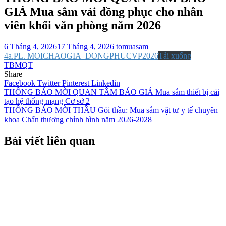
GIÁ Mua sắm vải đồng phục cho nhân
viên khối văn phòng năm 2026
6 Tháng 4, 2026
17 Tháng 4, 2026
tomuasam
4a.PL. MOICHAOGIA_DONGPHUCVP2026
Tải xuống
TBMQT
Share
Facebook
Twitter
Pinterest
Linkedin
Điều
THÔNG BÁO MỜI QUAN TÂM BÁO GIÁ Mua sắm thiết bị cải
tạo hệ thống mạng Cơ sở 2
hướng
THÔNG BÁO MỜI THẦU Gói thầu: Mua sắm vật tư y tế chuyên
bài
khoa Chấn thương chỉnh hình năm 2026-2028
viết
Bài viết liên quan