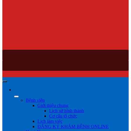
Bệnh viện
Giới thiệu chung
Lịch sử hình thành
Cơ cấu tổ chức
Lịch làm việc
ĐĂNG KÝ KHÁM BỆNH ONLINE