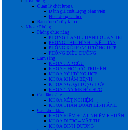
Hoạt động
Quản lý chất lượng
Đánh giá chất lượng bệnh viện
Hoạt động cải tiến
Báo cáo sự cố y khoa
Khoa / Phòng
Phòng chức năng
PHÒNG HÀNH CHÁNH QUẢN TRỊ
PHÒNG TÀI CHÍNH – KẾ TOÁN
PHÒNG KẾ HOẠCH TỔNG HỢP
PHÒNG ĐIỀU DƯỠNG
Lâm sàng
KHOA CẤP CỨU
KHOA Y HỌC CỔ TRUYỀN
KHOA NỘI TỔNG HỢP
KHOA KHÁM BỆNH
KHOA NGOẠI TỔNG HỢP
KHOA GÂY MÊ HỒI SỨC
Cận lâm sàng
KHOA XÉT NGHIỆM
KHOA CHẨN ĐOÁN HÌNH ẢNH
Các khoa khác
KHOA KIỂM SOÁT NHIỄM KHUẨN
KHOA DƯỢC – VẬT TƯ
KHOA DINH DƯỠNG