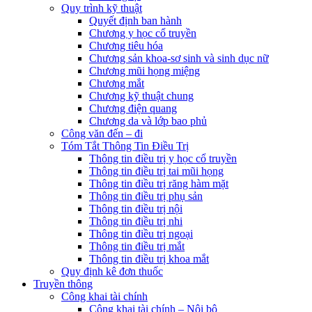
Quy trình kỹ thuật
Quyết định ban hành
Chương y học cổ truyền
Chương tiêu hóa
Chương sản khoa-sơ sinh và sinh dục nữ
Chương mũi họng miệng
Chương mắt
Chương kỹ thuật chung
Chương điện quang
Chương da và lớp bao phủ
Công văn đến – đi
Tóm Tắt Thông Tin Điều Trị
Thông tin điều trị y học cổ truyền
Thông tin điều trị tai mũi họng
Thông tin điều trị răng hàm mặt
Thông tin điều trị phụ sản
Thông tin điều trị nội
Thông tin điều trị nhi
Thông tin điều trị ngoại
Thông tin điều trị mắt
Thông tin điều trị khoa mắt
Quy định kê đơn thuốc
Truyền thông
Công khai tài chính
Công khai tài chính – Nội bộ