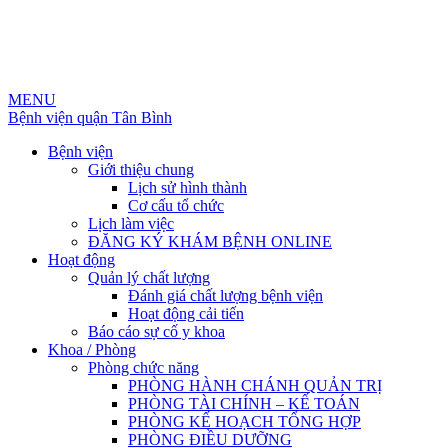
MENU
Bệnh viện quận Tân Bình
Bệnh viện
Giới thiệu chung
Lịch sử hình thành
Cơ cấu tổ chức
Lịch làm việc
ĐĂNG KÝ KHÁM BỆNH ONLINE
Hoạt động
Quản lý chất lượng
Đánh giá chất lượng bệnh viện
Hoạt động cải tiến
Báo cáo sự cố y khoa
Khoa / Phòng
Phòng chức năng
PHÒNG HÀNH CHÁNH QUẢN TRỊ
PHÒNG TÀI CHÍNH – KẾ TOÁN
PHÒNG KẾ HOẠCH TỔNG HỢP
PHÒNG ĐIỀU DƯỠNG