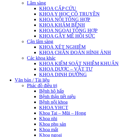
Lâm sàng
KHOA CẤP CỨU
KHOA Y HỌC CỔ TRUYỀN
KHOA NỘI TỔNG HỢP
KHOA KHÁM BỆNH
KHOA NGOẠI TỔNG HỢP
KHOA GÂY MÊ HỒI SỨC
Cận lâm sàng
KHOA XÉT NGHIỆM
KHOA CHẨN ĐOÁN HÌNH ẢNH
Các khoa khác
KHOA KIỂM SOÁT NHIỄM KHUẨN
KHOA DƯỢC – VẬT TƯ
KHOA DINH DƯỠNG
Văn bản / Tài liệu
Phác đồ điều trị
Bệnh hô hấp
Bệnh thận tiết niệu
Bệnh nội khoa
KHOA YHCT
Khoa Tai – Mũi – Họng
Khoa nhi
Khoa phụ sản
Khoa mắt
Khoa ngoại