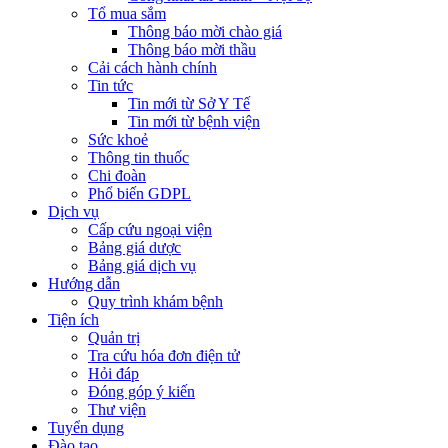
Tổ mua sắm
Thông báo mời chào giá
Thông báo mời thầu
Cải cách hành chính
Tin tức
Tin mới từ Sở Y Tế
Tin mới từ bệnh viện
Sức khoẻ
Thông tin thuốc
Chi đoàn
Phổ biến GDPL
Dịch vụ
Cấp cứu ngoại viện
Bảng giá dược
Bảng giá dịch vụ
Hướng dẫn
Quy trình khám bệnh
Tiện ích
Quản trị
Tra cứu hóa đơn điện tử
Hỏi đáp
Đóng góp ý kiến
Thư viện
Tuyển dụng
Đào tạo