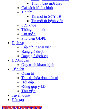
Thông báo mời thầu
Cải cách hành chính
Tin tức
Tin mới từ Sở Y Tế
Tin mới từ bệnh viện
Sức khoẻ
Thông tin thuốc
Chi đoàn
Phổ biến GDPL
Dịch vụ
Cấp cứu ngoại viện
Bảng giá dược
Bảng giá dịch vụ
Hướng dẫn
Quy trình khám bệnh
Tiện ích
Quản trị
Tra cứu hóa đơn điện tử
Hỏi đáp
Đóng góp ý kiến
Thư viện
Tuyển dụng
Đào tạo
HOTLINE (0966381010)