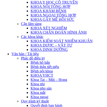
KHOA Y HỌC CỔ TRUYỀN
KHOA NỘI TỔNG HỢP
KHOA KHÁM BỆNH
KHOA NGOẠI TỔNG HỢP
KHOA GÂY MÊ HỒI SỨC
Cận lâm sàng
KHOA XÉT NGHIỆM
KHOA CHẨN ĐOÁN HÌNH ẢNH
Các khoa khác
KHOA KIỂM SOÁT NHIỄM KHUẨN
KHOA DƯỢC – VẬT TƯ
KHOA DINH DƯỠNG
Văn bản / Tài liệu
Phác đồ điều trị
Bệnh hô hấp
Bệnh thận tiết niệu
Bệnh nội khoa
KHOA YHCT
Khoa Tai – Mũi – Họng
Khoa nhi
Khoa phụ sản
Khoa mắt
Khoa ngoại
Quy trình kỹ thuật
Quyết định ban hành