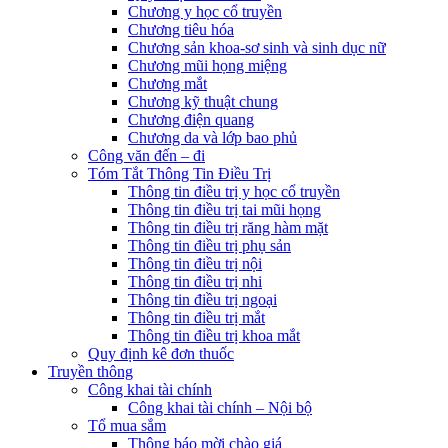
Chương y học cổ truyền
Chương tiêu hóa
Chương sản khoa-sơ sinh và sinh dục nữ
Chương mũi họng miệng
Chương mắt
Chương kỹ thuật chung
Chương điện quang
Chương da và lớp bao phủ
Công văn đến – đi
Tóm Tắt Thông Tin Điều Trị
Thông tin điều trị y học cổ truyền
Thông tin điều trị tai mũi họng
Thông tin điều trị răng hàm mặt
Thông tin điều trị phụ sản
Thông tin điều trị nội
Thông tin điều trị nhi
Thông tin điều trị ngoại
Thông tin điều trị mắt
Thông tin điều trị khoa mắt
Quy định kê đơn thuốc
Truyền thông
Công khai tài chính
Công khai tài chính – Nội bộ
Tổ mua sắm
Thông báo mời chào giá