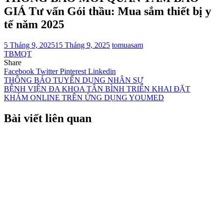
GIÁ Tư vấn Gói thầu: Mua sắm thiết bị y
tế năm 2025
5 Tháng 9, 2025
15 Tháng 9, 2025
tomuasam
TBMQT
Share
Facebook
Twitter
Pinterest
Linkedin
Điều
THÔNG BÁO TUYỂN DỤNG NHÂN SỰ
BỆNH VIỆN ĐA KHOA TÂN BÌNH TRIỂN KHAI ĐẶT
hướng
KHÁM ONLINE TRÊN ỨNG DỤNG YOUMED
bài
Bài viết liên quan
viết