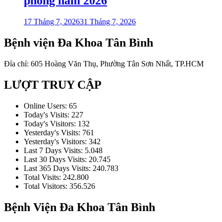
phòng năm 2026
17 Tháng 7, 2026
31 Tháng 7, 2026
Bệnh viện Đa Khoa Tân Bình
Đỉa chỉ: 605 Hoàng Văn Thụ, Phường Tân Sơn Nhất, TP.HCM
LƯỢT TRUY CẬP
Online Users:
65
Today's Visits:
227
Today's Visitors:
132
Yesterday's Visits:
761
Yesterday's Visitors:
342
Last 7 Days Visits:
5.048
Last 30 Days Visits:
20.745
Last 365 Days Visits:
240.783
Total Visits:
242.800
Total Visitors:
356.526
Bệnh Viện Đa Khoa Tân Bình