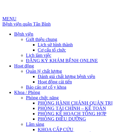
MENU
Bệnh viện quận Tân Bình
Bệnh viện
Giới thiệu chung
Lịch sử hình thành
Cơ cấu tổ chức
Lịch làm việc
ĐĂNG KÝ KHÁM BỆNH ONLINE
Hoạt động
Quản lý chất lượng
Đánh giá chất lượng bệnh viện
Hoạt động cải tiến
Báo cáo sự cố y khoa
Khoa / Phòng
Phòng chức năng
PHÒNG HÀNH CHÁNH QUẢN TRỊ
PHÒNG TÀI CHÍNH – KẾ TOÁN
PHÒNG KẾ HOẠCH TỔNG HỢP
PHÒNG ĐIỀU DƯỠNG
Lâm sàng
KHOA CẤP CỨU