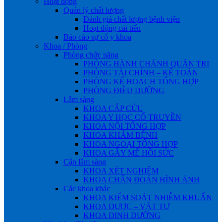
Hoạt động
Quản lý chất lượng
Đánh giá chất lượng bệnh viện
Hoạt động cải tiến
Báo cáo sự cố y khoa
Khoa / Phòng
Phòng chức năng
PHÒNG HÀNH CHÁNH QUẢN TRỊ
PHÒNG TÀI CHÍNH – KẾ TOÁN
PHÒNG KẾ HOẠCH TỔNG HỢP
PHÒNG ĐIỀU DƯỠNG
Lâm sàng
KHOA CẤP CỨU
KHOA Y HỌC CỔ TRUYỀN
KHOA NỘI TỔNG HỢP
KHOA KHÁM BỆNH
KHOA NGOẠI TỔNG HỢP
KHOA GÂY MÊ HỒI SỨC
Cận lâm sàng
KHOA XÉT NGHIỆM
KHOA CHẨN ĐOÁN HÌNH ẢNH
Các khoa khác
KHOA KIỂM SOÁT NHIỄM KHUẨN
KHOA DƯỢC – VẬT TƯ
KHOA DINH DƯỠNG