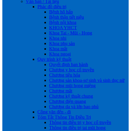
Văn bản / Tài liệu
Phác đồ điều trị
Bệnh hô hấp
Bệnh thận tiết niệu
Bệnh nội khoa
KHOA YHCT
Khoa Tai - Mũi - Họng
Khoa nhi
Khoa phụ sản
Khoa mắt
Khoa ngoại
Quy trình kỹ thuật
Quyết định ban hành
Chương y học cổ truyền
Chương tiêu hóa
Chương sản khoa-sơ sinh và sinh dục nữ
Chương mũi họng miệng
Chương mắt
Chương kỹ thuật chung
Chương điện quang
Chương da và lớp bao phủ
Công văn đến - đi
Tóm Tắt Thông Tin Điều Trị
Thông tin điều trị y học cổ truyền
Thông tin điều trị tai mũi họng