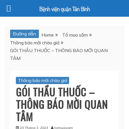
Bệnh viện quận Tân Bình
Skip
to
Đường dẫn
Home
Tổ mua sắm
content
Thông báo mời chào giá
GÓI THẦU THUỐC – THÔNG BÁO MỜI QUAN
TÂM
Thông báo mời chào giá
GÓI THẦU THUỐC –
THÔNG BÁO MỜI QUAN
TÂM
23 Tháng 3, 2023
tomuasam