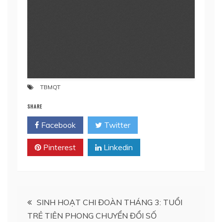
TBMQT
SHARE
Facebook
Twitter
Pinterest
Linkedin
Điều
SINH HOẠT CHI ĐOÀN THÁNG 3: TUỔI
TRẺ TIÊN PHONG CHUYỂN ĐỔI SỐ