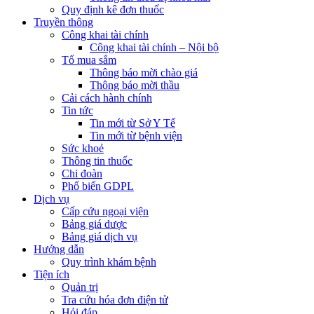
Quy định kê đơn thuốc
Truyền thông
Công khai tài chính
Công khai tài chính – Nội bộ
Tổ mua sắm
Thông báo mời chào giá
Thông báo mời thầu
Cải cách hành chính
Tin tức
Tin mới từ Sở Y Tế
Tin mới từ bệnh viện
Sức khoẻ
Thông tin thuốc
Chi đoàn
Phổ biến GDPL
Dịch vụ
Cấp cứu ngoại viện
Bảng giá dược
Bảng giá dịch vụ
Hướng dẫn
Quy trình khám bệnh
Tiện ích
Quản trị
Tra cứu hóa đơn điện tử
Hỏi đáp