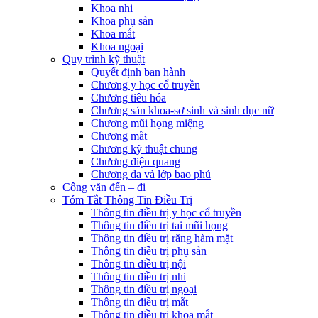
Khoa nhi
Khoa phụ sản
Khoa mắt
Khoa ngoại
Quy trình kỹ thuật
Quyết định ban hành
Chương y học cổ truyền
Chương tiêu hóa
Chương sản khoa-sơ sinh và sinh dục nữ
Chương mũi họng miệng
Chương mắt
Chương kỹ thuật chung
Chương điện quang
Chương da và lớp bao phủ
Công văn đến – đi
Tóm Tắt Thông Tin Điều Trị
Thông tin điều trị y học cổ truyền
Thông tin điều trị tai mũi họng
Thông tin điều trị răng hàm mặt
Thông tin điều trị phụ sản
Thông tin điều trị nội
Thông tin điều trị nhi
Thông tin điều trị ngoại
Thông tin điều trị mắt
Thông tin điều trị khoa mắt