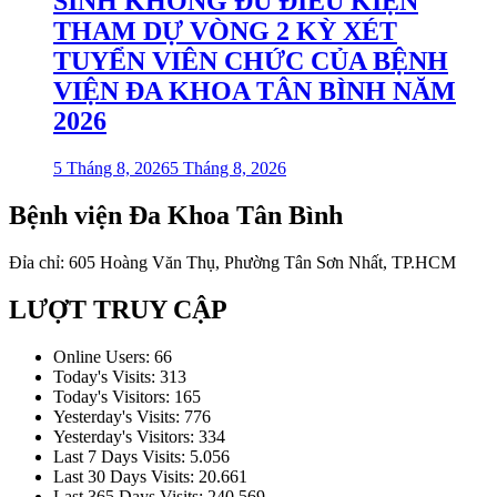
SINH KHÔNG ĐỦ ĐIỀU KIỆN
THAM DỰ VÒNG 2 KỲ XÉT
TUYỂN VIÊN CHỨC CỦA BỆNH
VIỆN ĐA KHOA TÂN BÌNH NĂM
2026
5 Tháng 8, 2026
5 Tháng 8, 2026
Bệnh viện Đa Khoa Tân Bình
Đỉa chỉ: 605 Hoàng Văn Thụ, Phường Tân Sơn Nhất, TP.HCM
LƯỢT TRUY CẬP
Online Users:
66
Today's Visits:
313
Today's Visitors:
165
Yesterday's Visits:
776
Yesterday's Visitors:
334
Last 7 Days Visits:
5.056
Last 30 Days Visits:
20.661
Last 365 Days Visits:
240.569