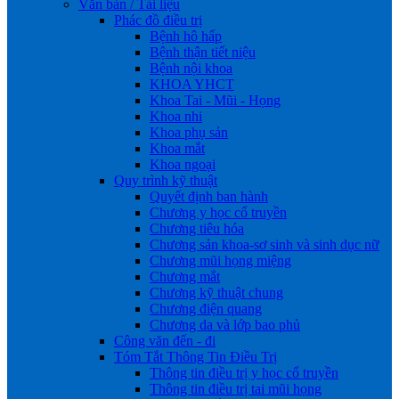
Văn bản / Tài liệu
Phác đồ điều trị
Bệnh hô hấp
Bệnh thận tiết niệu
Bệnh nội khoa
KHOA YHCT
Khoa Tai - Mũi - Họng
Khoa nhi
Khoa phụ sản
Khoa mắt
Khoa ngoại
Quy trình kỹ thuật
Quyết định ban hành
Chương y học cổ truyền
Chương tiêu hóa
Chương sản khoa-sơ sinh và sinh dục nữ
Chương mũi họng miệng
Chương mắt
Chương kỹ thuật chung
Chương điện quang
Chương da và lớp bao phủ
Công văn đến - đi
Tóm Tắt Thông Tin Điều Trị
Thông tin điều trị y học cổ truyền
Thông tin điều trị tai mũi họng