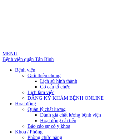
MENU
Bệnh viện quận Tân Bình
Bệnh viện
Giới thiệu chung
Lịch sử hình thành
Cơ cấu tổ chức
Lịch làm việc
ĐĂNG KÝ KHÁM BỆNH ONLINE
Hoạt động
Quản lý chất lượng
Đánh giá chất lượng bệnh viện
Hoạt động cải tiến
Báo cáo sự cố y khoa
Khoa / Phòng
Phòng chức năng