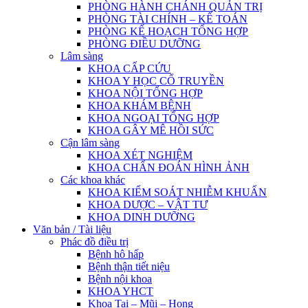
PHÒNG HÀNH CHÁNH QUẢN TRỊ
PHÒNG TÀI CHÍNH – KẾ TOÁN
PHÒNG KẾ HOẠCH TỔNG HỢP
PHÒNG ĐIỀU DƯỠNG
Lâm sàng
KHOA CẤP CỨU
KHOA Y HỌC CỔ TRUYỀN
KHOA NỘI TỔNG HỢP
KHOA KHÁM BỆNH
KHOA NGOẠI TỔNG HỢP
KHOA GÂY MÊ HỒI SỨC
Cận lâm sàng
KHOA XÉT NGHIỆM
KHOA CHẨN ĐOÁN HÌNH ẢNH
Các khoa khác
KHOA KIỂM SOÁT NHIỄM KHUẨN
KHOA DƯỢC – VẬT TƯ
KHOA DINH DƯỠNG
Văn bản / Tài liệu
Phác đồ điều trị
Bệnh hô hấp
Bệnh thận tiết niệu
Bệnh nội khoa
KHOA YHCT
Khoa Tai – Mũi – Họng