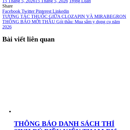
15 Tháng 5, 2026
15 Tháng 5, 2026
Trọng Luân
Share
Facebook
Twitter
Pinterest
Linkedin
Điều
TƯƠNG TÁC THUỐC GIỮA CLOZAPIN VÀ MIRABEGRON
THÔNG BÁO MỜI THẦU Gói thầu: Mua sắm y dụng cụ năm
hướng
2026
bài
Bài viết liên quan
viết
THÔNG BÁO DANH SÁCH THÍ