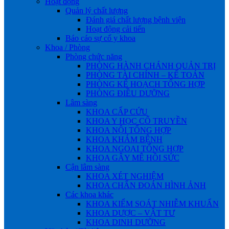
Hoạt động
Quản lý chất lượng
Đánh giá chất lượng bệnh viện
Hoạt động cải tiến
Báo cáo sự cố y khoa
Khoa / Phòng
Phòng chức năng
PHÒNG HÀNH CHÁNH QUẢN TRỊ
PHÒNG TÀI CHÍNH – KẾ TOÁN
PHÒNG KẾ HOẠCH TỔNG HỢP
PHÒNG ĐIỀU DƯỠNG
Lâm sàng
KHOA CẤP CỨU
KHOA Y HỌC CỔ TRUYỀN
KHOA NỘI TỔNG HỢP
KHOA KHÁM BỆNH
KHOA NGOẠI TỔNG HỢP
KHOA GÂY MÊ HỒI SỨC
Cận lâm sàng
KHOA XÉT NGHIỆM
KHOA CHẨN ĐOÁN HÌNH ẢNH
Các khoa khác
KHOA KIỂM SOÁT NHIỄM KHUẨN
KHOA DƯỢC – VẬT TƯ
KHOA DINH DƯỠNG