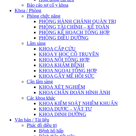
Báo cáo sự cố y khoa
Khoa / Phòng
Phòng chức năng
PHÒNG HÀNH CHÁNH QUẢN TRỊ
PHÒNG TÀI CHÍNH – KẾ TOÁN
PHÒNG KẾ HOẠCH TỔNG HỢP
PHÒNG ĐIỀU DƯỠNG
Lâm sàng
KHOA CẤP CỨU
KHOA Y HỌC CỔ TRUYỀN
KHOA NỘI TỔNG HỢP
KHOA KHÁM BỆNH
KHOA NGOẠI TỔNG HỢP
KHOA GÂY MÊ HỒI SỨC
Cận lâm sàng
KHOA XÉT NGHIỆM
KHOA CHẨN ĐOÁN HÌNH ẢNH
Các khoa khác
KHOA KIỂM SOÁT NHIỄM KHUẨN
KHOA DƯỢC – VẬT TƯ
KHOA DINH DƯỠNG
Văn bản / Tài liệu
Phác đồ điều trị
Bệnh hô hấp