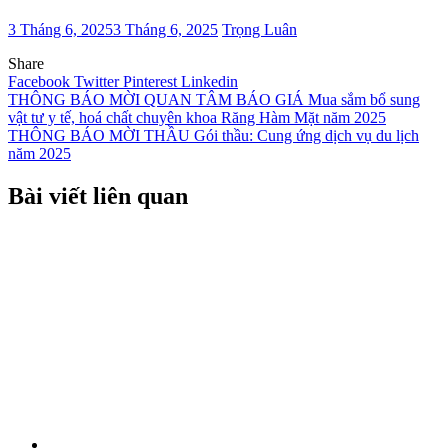
3 Tháng 6, 2025
3 Tháng 6, 2025
Trọng Luân
Share
Facebook
Twitter
Pinterest
Linkedin
Điều
THÔNG BÁO MỜI QUAN TÂM BÁO GIÁ Mua sắm bổ sung
vật tư y tế, hoá chất chuyên khoa Răng Hàm Mặt năm 2025
hướng
THÔNG BÁO MỜI THẦU Gói thầu: Cung ứng dịch vụ du lịch
bài
năm 2025
viết
Bài viết liên quan