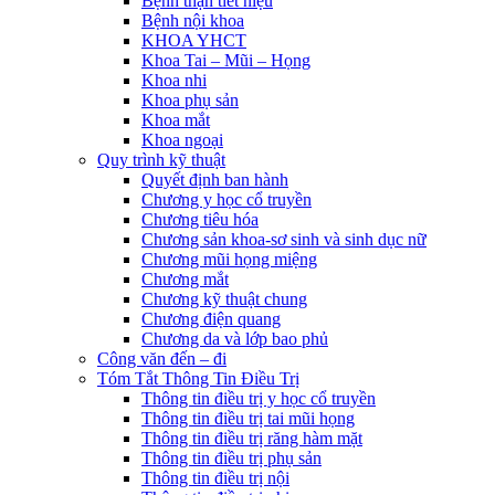
Bệnh thận tiết niệu
Bệnh nội khoa
KHOA YHCT
Khoa Tai – Mũi – Họng
Khoa nhi
Khoa phụ sản
Khoa mắt
Khoa ngoại
Quy trình kỹ thuật
Quyết định ban hành
Chương y học cổ truyền
Chương tiêu hóa
Chương sản khoa-sơ sinh và sinh dục nữ
Chương mũi họng miệng
Chương mắt
Chương kỹ thuật chung
Chương điện quang
Chương da và lớp bao phủ
Công văn đến – đi
Tóm Tắt Thông Tin Điều Trị
Thông tin điều trị y học cổ truyền
Thông tin điều trị tai mũi họng
Thông tin điều trị răng hàm mặt
Thông tin điều trị phụ sản
Thông tin điều trị nội