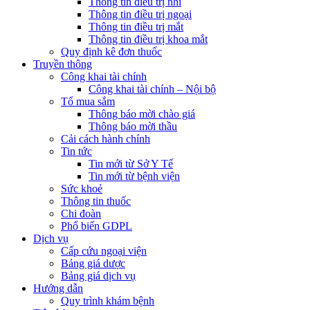
Thông tin điều trị nhi
Thông tin điều trị ngoại
Thông tin điều trị mắt
Thông tin điều trị khoa mắt
Quy định kê đơn thuốc
Truyền thông
Công khai tài chính
Công khai tài chính – Nội bộ
Tổ mua sắm
Thông báo mời chào giá
Thông báo mời thầu
Cải cách hành chính
Tin tức
Tin mới từ Sở Y Tế
Tin mới từ bệnh viện
Sức khoẻ
Thông tin thuốc
Chi đoàn
Phổ biến GDPL
Dịch vụ
Cấp cứu ngoại viện
Bảng giá dược
Bảng giá dịch vụ
Hướng dẫn
Quy trình khám bệnh