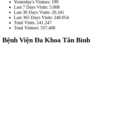
Yesterday's Visitors:
199
Last 7 Days Visits:
5.008
Last 30 Days Visits:
20.341
Last 365 Days Visits:
240.054
Total Visits:
241.247
Total Visitors:
357.408
Bệnh Viện Đa Khoa Tân Bình