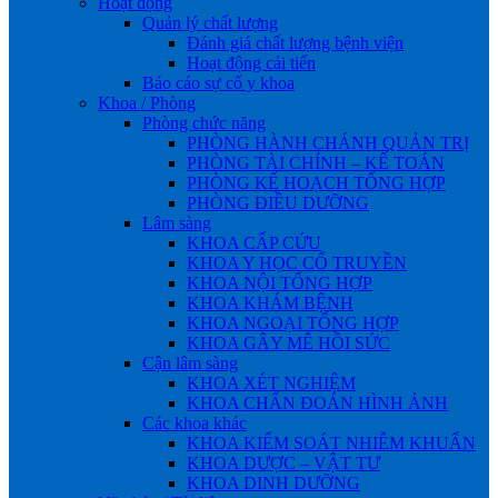
Hoạt động
Quản lý chất lượng
Đánh giá chất lượng bệnh viện
Hoạt động cải tiến
Báo cáo sự cố y khoa
Khoa / Phòng
Phòng chức năng
PHÒNG HÀNH CHÁNH QUẢN TRỊ
PHÒNG TÀI CHÍNH – KẾ TOÁN
PHÒNG KẾ HOẠCH TỔNG HỢP
PHÒNG ĐIỀU DƯỠNG
Lâm sàng
KHOA CẤP CỨU
KHOA Y HỌC CỔ TRUYỀN
KHOA NỘI TỔNG HỢP
KHOA KHÁM BỆNH
KHOA NGOẠI TỔNG HỢP
KHOA GÂY MÊ HỒI SỨC
Cận lâm sàng
KHOA XÉT NGHIỆM
KHOA CHẨN ĐOÁN HÌNH ẢNH
Các khoa khác
KHOA KIỂM SOÁT NHIỄM KHUẨN
KHOA DƯỢC – VẬT TƯ
KHOA DINH DƯỠNG