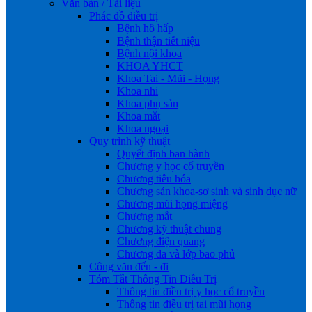
Văn bản / Tài liệu
Phác đồ điều trị
Bệnh hô hấp
Bệnh thận tiết niệu
Bệnh nội khoa
KHOA YHCT
Khoa Tai - Mũi - Họng
Khoa nhi
Khoa phụ sản
Khoa mắt
Khoa ngoại
Quy trình kỹ thuật
Quyết định ban hành
Chương y học cổ truyền
Chương tiêu hóa
Chương sản khoa-sơ sinh và sinh dục nữ
Chương mũi họng miệng
Chương mắt
Chương kỹ thuật chung
Chương điện quang
Chương da và lớp bao phủ
Công văn đến - đi
Tóm Tắt Thông Tin Điều Trị
Thông tin điều trị y học cổ truyền
Thông tin điều trị tai mũi họng