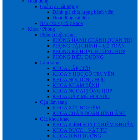
Hoạt động
Quản lý chất lượng
Đánh giá chất lượng bệnh viện
Hoạt động cải tiến
Báo cáo sự cố y khoa
Khoa / Phòng
Phòng chức năng
PHÒNG HÀNH CHÁNH QUẢN TRỊ
PHÒNG TÀI CHÍNH – KẾ TOÁN
PHÒNG KẾ HOẠCH TỔNG HỢP
PHÒNG ĐIỀU DƯỠNG
Lâm sàng
KHOA CẤP CỨU
KHOA Y HỌC CỔ TRUYỀN
KHOA NỘI TỔNG HỢP
KHOA KHÁM BỆNH
KHOA NGOẠI TỔNG HỢP
KHOA GÂY MÊ HỒI SỨC
Cận lâm sàng
KHOA XÉT NGHIỆM
KHOA CHẨN ĐOÁN HÌNH ẢNH
Các khoa khác
KHOA KIỂM SOÁT NHIỄM KHUẨN
KHOA DƯỢC – VẬT TƯ
KHOA DINH DƯỠNG