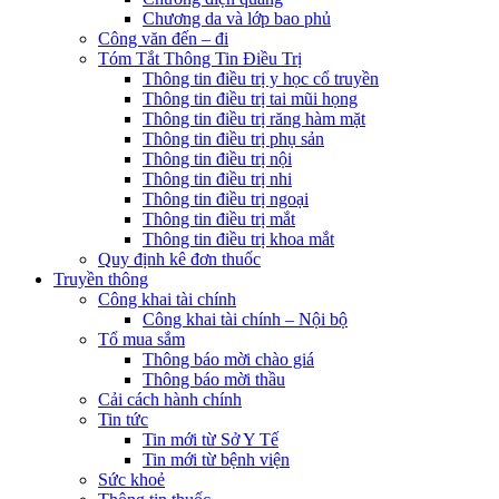
Chương da và lớp bao phủ
Công văn đến – đi
Tóm Tắt Thông Tin Điều Trị
Thông tin điều trị y học cổ truyền
Thông tin điều trị tai mũi họng
Thông tin điều trị răng hàm mặt
Thông tin điều trị phụ sản
Thông tin điều trị nội
Thông tin điều trị nhi
Thông tin điều trị ngoại
Thông tin điều trị mắt
Thông tin điều trị khoa mắt
Quy định kê đơn thuốc
Truyền thông
Công khai tài chính
Công khai tài chính – Nội bộ
Tổ mua sắm
Thông báo mời chào giá
Thông báo mời thầu
Cải cách hành chính
Tin tức
Tin mới từ Sở Y Tế
Tin mới từ bệnh viện
Sức khoẻ