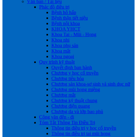
Văn bản / Tài liệu
Phác đồ điều trị
Bệnh hô hấp
Bệnh thận tiết niệu
Bệnh nội khoa
KHOA YHCT
Khoa Tai - Mũi - Họng
Khoa nhi
Khoa phụ sản
Khoa mắt
Khoa ngoại
Quy trình kỹ thuật
Quyết định ban hành
Chương y học cổ truyền
Chương tiêu hóa
Chương sản khoa-sơ sinh và sinh dục nữ
Chương mũi họng miệng
Chương mắt
Chương kỹ thuật chung
Chương điện quang
Chương da và lớp bao phủ
Công văn đến - đi
Tóm Tắt Thông Tin Điều Trị
Thông tin điều trị y học cổ truyền
Thông tin điều trị tai mũi họng