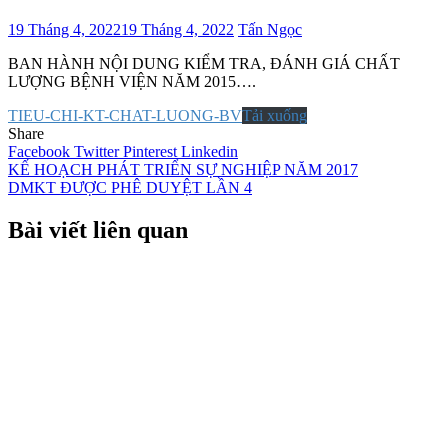
19 Tháng 4, 2022
19 Tháng 4, 2022
Tấn Ngọc
BAN HÀNH NỘI DUNG KIỂM TRA, ĐÁNH GIÁ CHẤT
LƯỢNG BỆNH VIỆN NĂM 2015….
TIEU-CHI-KT-CHAT-LUONG-BV
Tải xuống
Share
Facebook
Twitter
Pinterest
Linkedin
Điều
KẾ HOẠCH PHÁT TRIỂN SỰ NGHIỆP NĂM 2017
DMKT ĐƯỢC PHÊ DUYỆT LẦN 4
hướng
bài
Bài viết liên quan
viết