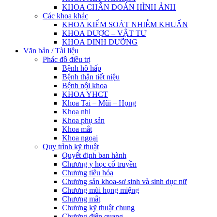
KHOA CHẨN ĐOÁN HÌNH ẢNH
Các khoa khác
KHOA KIỂM SOÁT NHIỄM KHUẨN
KHOA DƯỢC – VẬT TƯ
KHOA DINH DƯỠNG
Văn bản / Tài liệu
Phác đồ điều trị
Bệnh hô hấp
Bệnh thận tiết niệu
Bệnh nội khoa
KHOA YHCT
Khoa Tai – Mũi – Họng
Khoa nhi
Khoa phụ sản
Khoa mắt
Khoa ngoại
Quy trình kỹ thuật
Quyết định ban hành
Chương y học cổ truyền
Chương tiêu hóa
Chương sản khoa-sơ sinh và sinh dục nữ
Chương mũi họng miệng
Chương mắt
Chương kỹ thuật chung
Chương điện quang