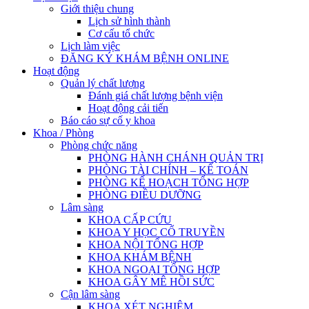
Giới thiệu chung
Lịch sử hình thành
Cơ cấu tổ chức
Lịch làm việc
ĐĂNG KÝ KHÁM BỆNH ONLINE
Hoạt động
Quản lý chất lượng
Đánh giá chất lượng bệnh viện
Hoạt động cải tiến
Báo cáo sự cố y khoa
Khoa / Phòng
Phòng chức năng
PHÒNG HÀNH CHÁNH QUẢN TRỊ
PHÒNG TÀI CHÍNH – KẾ TOÁN
PHÒNG KẾ HOẠCH TỔNG HỢP
PHÒNG ĐIỀU DƯỠNG
Lâm sàng
KHOA CẤP CỨU
KHOA Y HỌC CỔ TRUYỀN
KHOA NỘI TỔNG HỢP
KHOA KHÁM BỆNH
KHOA NGOẠI TỔNG HỢP
KHOA GÂY MÊ HỒI SỨC
Cận lâm sàng
KHOA XÉT NGHIỆM