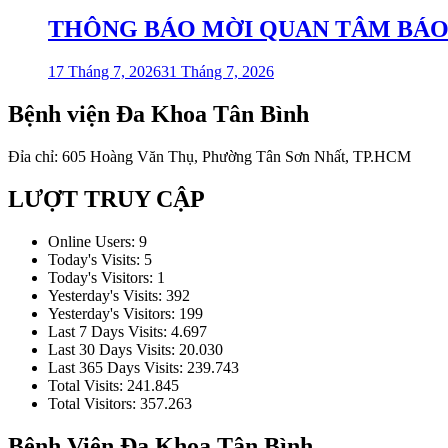
THÔNG BÁO MỜI QUAN TÂM BÁO GIÁ 
17 Tháng 7, 2026
31 Tháng 7, 2026
Bệnh viện Đa Khoa Tân Bình
Đỉa chỉ: 605 Hoàng Văn Thụ, Phường Tân Sơn Nhất, TP.HCM
LƯỢT TRUY CẬP
Online Users:
9
Today's Visits:
5
Today's Visitors:
1
Yesterday's Visits:
392
Yesterday's Visitors:
199
Last 7 Days Visits:
4.697
Last 30 Days Visits:
20.030
Last 365 Days Visits:
239.743
Total Visits:
241.845
Total Visitors:
357.263
Bệnh Viện Đa Khoa Tân Bình