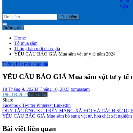
bệnh
viện
Tìm
kiếm
cho:
Đường dẫn
Home
Tổ mua sắm
Thông báo mời chào giá
YÊU CẦU BÁO GIÁ Mua sắm vật tư y tế năm 2024
Thông báo mời chào giá
YÊU CẦU BÁO GIÁ Mua sắm vật tư y tế 
18 Tháng 9, 2023
3 Tháng 10, 2023
tomuasam
186-TB-2023
Tải xuống
Share
Facebook
Twitter
Pinterest
Linkedin
Điều
QUY TẮC ỨNG XỬ TRÊN MẠNG XÃ HỘI VÀ CÁCH SỬ DỤ
YÊU CẦU BÁO GIÁ Mua sắm bổ sung vật tư, hoá chất xét nghiệm
hướng
bài
Bài viết liên quan