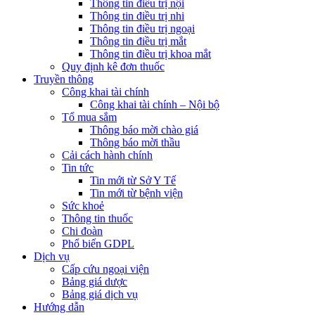
Thông tin điều trị nội
Thông tin điều trị nhi
Thông tin điều trị ngoại
Thông tin điều trị mắt
Thông tin điều trị khoa mắt
Quy định kê đơn thuốc
Truyền thông
Công khai tài chính
Công khai tài chính – Nội bộ
Tổ mua sắm
Thông báo mời chào giá
Thông báo mời thầu
Cải cách hành chính
Tin tức
Tin mới từ Sở Y Tế
Tin mới từ bệnh viện
Sức khoẻ
Thông tin thuốc
Chi đoàn
Phổ biến GDPL
Dịch vụ
Cấp cứu ngoại viện
Bảng giá dược
Bảng giá dịch vụ
Hướng dẫn