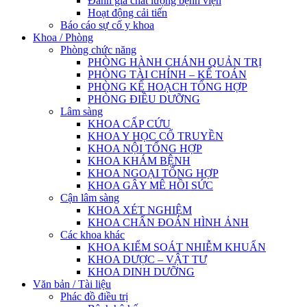
Đánh giá chất lượng bệnh viện
Hoạt động cải tiến
Báo cáo sự cố y khoa
Khoa / Phòng
Phòng chức năng
PHÒNG HÀNH CHÁNH QUẢN TRỊ
PHÒNG TÀI CHÍNH – KẾ TOÁN
PHÒNG KẾ HOẠCH TỔNG HỢP
PHÒNG ĐIỀU DƯỠNG
Lâm sàng
KHOA CẤP CỨU
KHOA Y HỌC CỔ TRUYỀN
KHOA NỘI TỔNG HỢP
KHOA KHÁM BỆNH
KHOA NGOẠI TỔNG HỢP
KHOA GÂY MÊ HỒI SỨC
Cận lâm sàng
KHOA XÉT NGHIỆM
KHOA CHẨN ĐOÁN HÌNH ẢNH
Các khoa khác
KHOA KIỂM SOÁT NHIỄM KHUẨN
KHOA DƯỢC – VẬT TƯ
KHOA DINH DƯỠNG
Văn bản / Tài liệu
Phác đồ điều trị