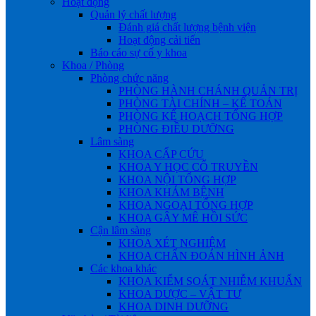
Hoạt động
Quản lý chất lượng
Đánh giá chất lượng bệnh viện
Hoạt động cải tiến
Báo cáo sự cố y khoa
Khoa / Phòng
Phòng chức năng
PHÒNG HÀNH CHÁNH QUẢN TRỊ
PHÒNG TÀI CHÍNH – KẾ TOÁN
PHÒNG KẾ HOẠCH TỔNG HỢP
PHÒNG ĐIỀU DƯỠNG
Lâm sàng
KHOA CẤP CỨU
KHOA Y HỌC CỔ TRUYỀN
KHOA NỘI TỔNG HỢP
KHOA KHÁM BỆNH
KHOA NGOẠI TỔNG HỢP
KHOA GÂY MÊ HỒI SỨC
Cận lâm sàng
KHOA XÉT NGHIỆM
KHOA CHẨN ĐOÁN HÌNH ẢNH
Các khoa khác
KHOA KIỂM SOÁT NHIỄM KHUẨN
KHOA DƯỢC – VẬT TƯ
KHOA DINH DƯỠNG