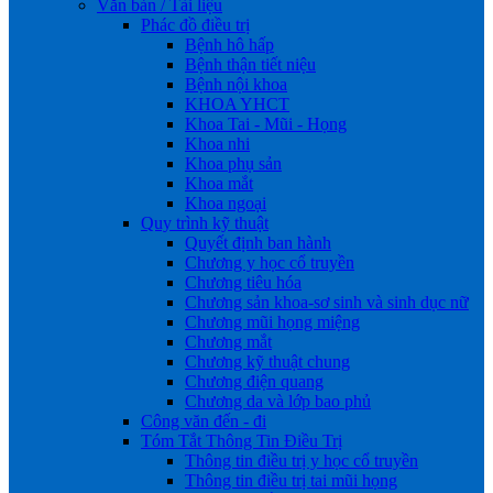
Văn bản / Tài liệu
Phác đồ điều trị
Bệnh hô hấp
Bệnh thận tiết niệu
Bệnh nội khoa
KHOA YHCT
Khoa Tai - Mũi - Họng
Khoa nhi
Khoa phụ sản
Khoa mắt
Khoa ngoại
Quy trình kỹ thuật
Quyết định ban hành
Chương y học cổ truyền
Chương tiêu hóa
Chương sản khoa-sơ sinh và sinh dục nữ
Chương mũi họng miệng
Chương mắt
Chương kỹ thuật chung
Chương điện quang
Chương da và lớp bao phủ
Công văn đến - đi
Tóm Tắt Thông Tin Điều Trị
Thông tin điều trị y học cổ truyền
Thông tin điều trị tai mũi họng