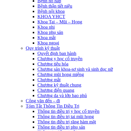
Bệnh hô hấp
Bệnh thận tiết niệu
Bệnh nội khoa
KHOA YHCT
Khoa Tai – Mũi – Họng
Khoa nhi
Khoa phụ sản
Khoa mắt
Khoa ngoại
Quy trình kỹ thuật
Quyết định ban hành
Chương y học cổ truyền
Chương tiêu hóa
Chương sản khoa-sơ sinh và sinh dục nữ
Chương mũi họng miệng
Chương mắt
Chương kỹ thuật chung
Chương điện quang
Chương da và lớp bao phủ
Công văn đến – đi
Tóm Tắt Thông Tin Điều Trị
Thông tin điều trị y học cổ truyền
Thông tin điều trị tai mũi họng
Thông tin điều trị răng hàm mặt
Thông tin điều trị phụ sản