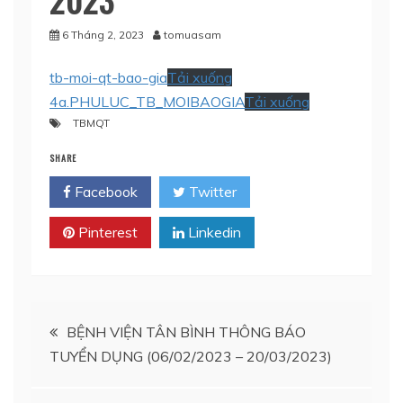
6 Tháng 2, 2023
tomuasam
tb-moi-qt-bao-gia
Tải xuống
4a.PHULUC_TB_MOIBAOGIA
Tải xuống
TBMQT
SHARE
Facebook
Twitter
Pinterest
Linkedin
Điều
BỆNH VIỆN TÂN BÌNH THÔNG BÁO
TUYỂN DỤNG (06/02/2023 – 20/03/2023)
hướng