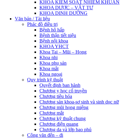
KHOA KIỂM SOÁT NHIỄM KHUẨN
KHOA DƯỢC – VẬT TƯ
KHOA DINH DƯỠNG
Văn bản / Tài liệu
Phác đồ điều trị
Bệnh hô hấp
Bệnh thận tiết niệu
Bệnh nội khoa
KHOA YHCT
Khoa Tai – Mũi – Họng
Khoa nhi
Khoa phụ sản
Khoa mắt
Khoa ngoại
Quy trình kỹ thuật
Quyết định ban hành
Chương y học cổ truyền
Chương tiêu hóa
Chương sản khoa-sơ sinh và sinh dục nữ
Chương mũi họng miệng
Chương mắt
Chương kỹ thuật chung
Chương điện quang
Chương da và lớp bao phủ
Công văn đến – đi