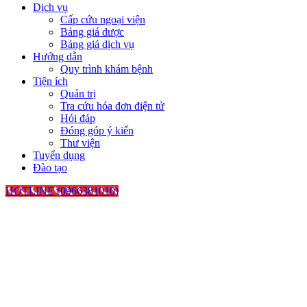
Dịch vụ
Cấp cứu ngoại viện
Bảng giá dược
Bảng giá dịch vụ
Hướng dẫn
Quy trình khám bệnh
Tiện ích
Quản trị
Tra cứu hóa đơn điện tử
Hỏi đáp
Đóng góp ý kiến
Thư viện
Tuyển dụng
Đào tạo
HOTLINE (0966381010)