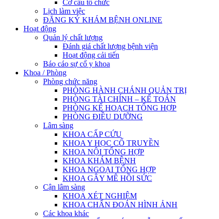
Cơ cấu tổ chức
Lịch làm việc
ĐĂNG KÝ KHÁM BỆNH ONLINE
Hoạt động
Quản lý chất lượng
Đánh giá chất lượng bệnh viện
Hoạt động cải tiến
Báo cáo sự cố y khoa
Khoa / Phòng
Phòng chức năng
PHÒNG HÀNH CHÁNH QUẢN TRỊ
PHÒNG TÀI CHÍNH – KẾ TOÁN
PHÒNG KẾ HOẠCH TỔNG HỢP
PHÒNG ĐIỀU DƯỠNG
Lâm sàng
KHOA CẤP CỨU
KHOA Y HỌC CỔ TRUYỀN
KHOA NỘI TỔNG HỢP
KHOA KHÁM BỆNH
KHOA NGOẠI TỔNG HỢP
KHOA GÂY MÊ HỒI SỨC
Cận lâm sàng
KHOA XÉT NGHIỆM
KHOA CHẨN ĐOÁN HÌNH ẢNH
Các khoa khác