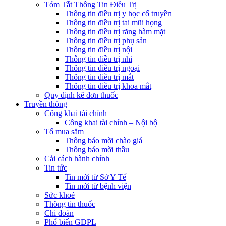
Tóm Tắt Thông Tin Điều Trị
Thông tin điều trị y học cổ truyền
Thông tin điều trị tai mũi họng
Thông tin điều trị răng hàm mặt
Thông tin điều trị phụ sản
Thông tin điều trị nội
Thông tin điều trị nhi
Thông tin điều trị ngoại
Thông tin điều trị mắt
Thông tin điều trị khoa mắt
Quy định kê đơn thuốc
Truyền thông
Công khai tài chính
Công khai tài chính – Nội bộ
Tổ mua sắm
Thông báo mời chào giá
Thông báo mời thầu
Cải cách hành chính
Tin tức
Tin mới từ Sở Y Tế
Tin mới từ bệnh viện
Sức khoẻ
Thông tin thuốc
Chi đoàn
Phổ biến GDPL