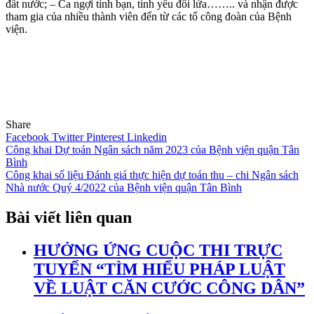
đất nước; – Ca ngợi tình bạn, tình yêu đôi lứa…….. và nhận được
tham gia của nhiều thành viên đến từ các tổ công đoàn của Bệnh
viện.
Share
Facebook
Twitter
Pinterest
Linkedin
Điều
Công khai Dự toán Ngân sách năm 2023 của Bệnh viện quận Tân
Bình
hướng
Công khai số liệu Đánh giá thực hiện dự toán thu – chi Ngân sách
bài
Nhà nước Quý 4/2022 của Bệnh viện quận Tân Bình
viết
Bài viết liên quan
HƯỞNG ỨNG CUỘC THI TRỰC
TUYẾN “TÌM HIỂU PHÁP LUẬT
VỀ LUẬT CĂN CƯỚC CÔNG DÂN”