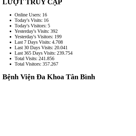
LƯỢT TRUY CẬP
Online Users:
16
Today's Visits:
16
Today's Visitors:
5
Yesterday's Visits:
392
Yesterday's Visitors:
199
Last 7 Days Visits:
4.708
Last 30 Days Visits:
20.041
Last 365 Days Visits:
239.754
Total Visits:
241.856
Total Visitors:
357.267
Bệnh Viện Đa Khoa Tân Bình