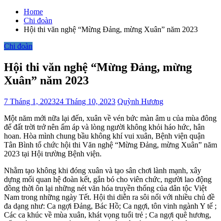
Home
Chi đoàn
Hội thi văn nghệ “Mừng Đảng, mừng Xuân” năm 2023
Chi đoàn
Hội thi văn nghệ “Mừng Đảng, mừng
Xuân” năm 2023
7 Tháng 1, 2023
24 Tháng 10, 2023
Quỳnh Hương
Một năm mới nữa lại đến, xuân về vén bức màn âm u của mùa đông
để đất trời trở nên ấm áp và lòng người không khỏi háo hức, hân
hoan. Hòa mình chung bầu không khí vui xuân, Bệnh viện quận
Tân Bình tổ chức hội thi Văn nghệ “Mừng Đảng, mừng Xuân” năm
2023 tại Hội trường Bệnh viện.
Nhằm tạo không khi đóng xuân và tạo sân chơi lành mạnh, xây
dựng mối quan hệ đoàn kết, gắn bó cho viên chức, người lao động
đồng thời ôn lại những nét văn hóa truyền thống của dân tộc Việt
Nam trong những ngày Tết. Hội thi diễn ra sôi nổi với nhiều chủ đề
đa dạng như: Ca ngợi Đảng, Bác Hồ; Ca ngợi, tôn vinh ngành Y tế ;
Các ca khúc về mùa xuân, khát vọng tuổi trẻ ; Ca ngợi quê hương,