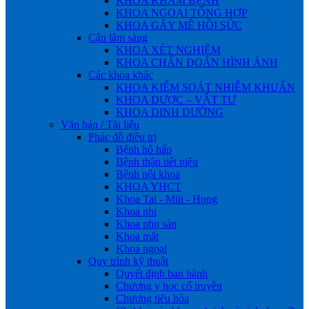
KHOA KHÁM BỆNH
KHOA NGOẠI TỔNG HỢP
KHOA GÂY MÊ HỒI SỨC
Cận lâm sàng
KHOA XÉT NGHIỆM
KHOA CHẨN ĐOÁN HÌNH ẢNH
Các khoa khác
KHOA KIỂM SOÁT NHIỄM KHUẨN
KHOA DƯỢC – VẬT TƯ
KHOA DINH DƯỠNG
Văn bản / Tài liệu
Phác đồ điều trị
Bệnh hô hấp
Bệnh thận tiết niệu
Bệnh nội khoa
KHOA YHCT
Khoa Tai - Mũi - Họng
Khoa nhi
Khoa phụ sản
Khoa mắt
Khoa ngoại
Quy trình kỹ thuật
Quyết định ban hành
Chương y học cổ truyền
Chương tiêu hóa