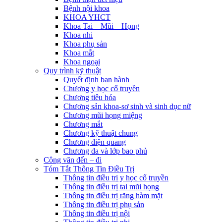
Bệnh nội khoa
KHOA YHCT
Khoa Tai – Mũi – Họng
Khoa nhi
Khoa phụ sản
Khoa mắt
Khoa ngoại
Quy trình kỹ thuật
Quyết định ban hành
Chương y học cổ truyền
Chương tiêu hóa
Chương sản khoa-sơ sinh và sinh dục nữ
Chương mũi họng miệng
Chương mắt
Chương kỹ thuật chung
Chương điện quang
Chương da và lớp bao phủ
Công văn đến – đi
Tóm Tắt Thông Tin Điều Trị
Thông tin điều trị y học cổ truyền
Thông tin điều trị tai mũi họng
Thông tin điều trị răng hàm mặt
Thông tin điều trị phụ sản
Thông tin điều trị nội