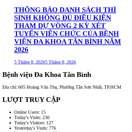
THÔNG BÁO DANH SÁCH THÍ
SINH KHÔNG ĐỦ ĐIỀU KIỆN
THAM DỰ VÒNG 2 KỲ XÉT
TUYỂN VIÊN CHỨC CỦA BỆNH
VIỆN ĐA KHOA TÂN BÌNH NĂM
2026
5 Tháng 8, 2026
5 Tháng 8, 2026
Bệnh viện Đa Khoa Tân Bình
Đỉa chỉ: 605 Hoàng Văn Thụ, Phường Tân Sơn Nhất, TP.HCM
LƯỢT TRUY CẬP
Online Users:
15
Today's Visits:
230
Today's Visitors:
127
Yesterday's Visits:
776