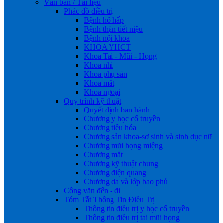
Văn bản / Tài liệu
Phác đồ điều trị
Bệnh hô hấp
Bệnh thận tiết niệu
Bệnh nội khoa
KHOA YHCT
Khoa Tai - Mũi - Họng
Khoa nhi
Khoa phụ sản
Khoa mắt
Khoa ngoại
Quy trình kỹ thuật
Quyết định ban hành
Chương y học cổ truyền
Chương tiêu hóa
Chương sản khoa-sơ sinh và sinh dục nữ
Chương mũi họng miệng
Chương mắt
Chương kỹ thuật chung
Chương điện quang
Chương da và lớp bao phủ
Công văn đến - đi
Tóm Tắt Thông Tin Điều Trị
Thông tin điều trị y học cổ truyền
Thông tin điều trị tai mũi họng