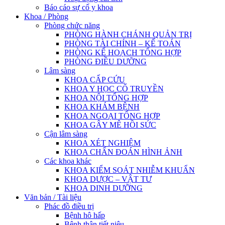
Báo cáo sự cố y khoa
Khoa / Phòng
Phòng chức năng
PHÒNG HÀNH CHÁNH QUẢN TRỊ
PHÒNG TÀI CHÍNH – KẾ TOÁN
PHÒNG KẾ HOẠCH TỔNG HỢP
PHÒNG ĐIỀU DƯỠNG
Lâm sàng
KHOA CẤP CỨU
KHOA Y HỌC CỔ TRUYỀN
KHOA NỘI TỔNG HỢP
KHOA KHÁM BỆNH
KHOA NGOẠI TỔNG HỢP
KHOA GÂY MÊ HỒI SỨC
Cận lâm sàng
KHOA XÉT NGHIỆM
KHOA CHẨN ĐOÁN HÌNH ẢNH
Các khoa khác
KHOA KIỂM SOÁT NHIỄM KHUẨN
KHOA DƯỢC – VẬT TƯ
KHOA DINH DƯỠNG
Văn bản / Tài liệu
Phác đồ điều trị
Bệnh hô hấp
Bệnh thận tiết niệu