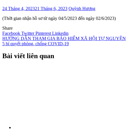
24 Tháng 4, 2023
21 Tháng 6, 2023
Quỳnh Hương
(Thời gian nhận hồ sơ từ ngày 04/5/2023 đến ngày 02/6/2023)
Share
Facebook
Twitter
Pinterest
Linkedin
Điều
HƯỚNG DẪN THAM GIA BẢO HIỂM XÃ HỘI TỰ NGUYỆN
5 bí quyết phòng, chống COVID-19
hướng
bài
Bài viết liên quan
viết