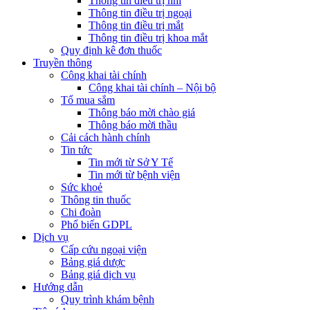
Thông tin điều trị nhi
Thông tin điều trị ngoại
Thông tin điều trị mắt
Thông tin điều trị khoa mắt
Quy định kê đơn thuốc
Truyền thông
Công khai tài chính
Công khai tài chính – Nội bộ
Tổ mua sắm
Thông báo mời chào giá
Thông báo mời thầu
Cải cách hành chính
Tin tức
Tin mới từ Sở Y Tế
Tin mới từ bệnh viện
Sức khoẻ
Thông tin thuốc
Chi đoàn
Phổ biến GDPL
Dịch vụ
Cấp cứu ngoại viện
Bảng giá dược
Bảng giá dịch vụ
Hướng dẫn
Quy trình khám bệnh