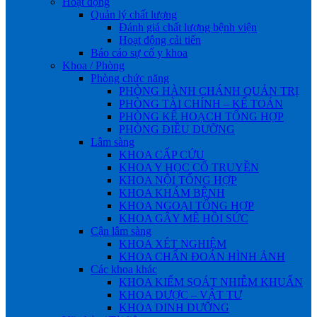
Hoạt động
Quản lý chất lượng
Đánh giá chất lượng bệnh viện
Hoạt động cải tiến
Báo cáo sự cố y khoa
Khoa / Phòng
Phòng chức năng
PHÒNG HÀNH CHÁNH QUẢN TRỊ
PHÒNG TÀI CHÍNH – KẾ TOÁN
PHÒNG KẾ HOẠCH TỔNG HỢP
PHÒNG ĐIỀU DƯỠNG
Lâm sàng
KHOA CẤP CỨU
KHOA Y HỌC CỔ TRUYỀN
KHOA NỘI TỔNG HỢP
KHOA KHÁM BỆNH
KHOA NGOẠI TỔNG HỢP
KHOA GÂY MÊ HỒI SỨC
Cận lâm sàng
KHOA XÉT NGHIỆM
KHOA CHẨN ĐOÁN HÌNH ẢNH
Các khoa khác
KHOA KIỂM SOÁT NHIỄM KHUẨN
KHOA DƯỢC – VẬT TƯ
KHOA DINH DƯỠNG