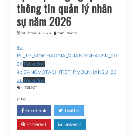
thông tin quản lý nhân
sự năm 2026
24 Tháng 4, 2026
tomuasam
4b.
PL_TB_MOICHAOGIA_QUANLYNHANSU_20
26
Tải xuống
4b.BANGMOTACHITIET_PMQLNHANSU_20
26
Tải xuống
TBMQT
SHARE
Facebook
Twitter
Pinterest
Linkedin