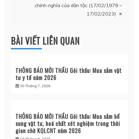
chính nghĩa của dân tộc (17/02/1979 –
viết
17/02/2023)
BÀI VIẾT LIÊN QUAN
THÔNG BÁO MỜI THẦU Gói thầu: Mua sắm vật
tư y tế năm 2026
30 Tháng 7, 2026
THÔNG BÁO MỜI THẦU Gói thầu: Mua sắm bổ
sung vật tư, hoá chất xét nghiệm trong thời
gian chờ KQLCNT năm 2026
19 Tháng 6, 2026