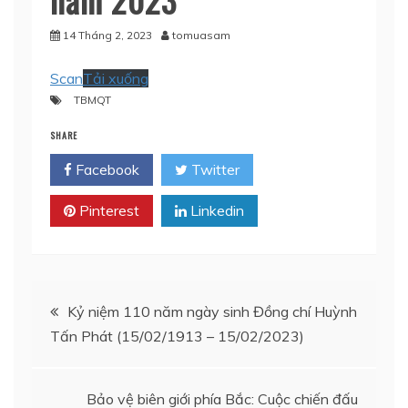
14 Tháng 2, 2023
tomuasam
Scan
Tải xuống
TBMQT
SHARE
Facebook
Twitter
Pinterest
Linkedin
Điều
Kỷ niệm 110 năm ngày sinh Đồng chí Huỳnh
Tấn Phát (15/02/1913 – 15/02/2023)
hướng
bài
Bảo vệ biên giới phía Bắc: Cuộc chiến đấu