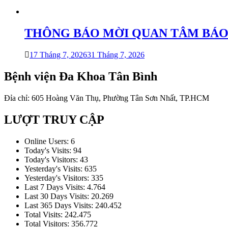
THÔNG BÁO MỜI QUAN TÂM BÁO GIÁ 
17 Tháng 7, 2026
31 Tháng 7, 2026
Bệnh viện Đa Khoa Tân Bình
Đỉa chỉ: 605 Hoàng Văn Thụ, Phường Tân Sơn Nhất, TP.HCM
LƯỢT TRUY CẬP
Online Users:
6
Today's Visits:
94
Today's Visitors:
43
Yesterday's Visits:
635
Yesterday's Visitors:
335
Last 7 Days Visits:
4.764
Last 30 Days Visits:
20.269
Last 365 Days Visits:
240.452
Total Visits:
242.475
Total Visitors:
356.772